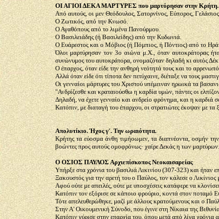
ΟΙ ΑΓΙΟΙ ΔΕΚΑ ΜΑΡΤΥΡΕΣ που μαρτύρησαν στην Κρήτη.
Από αυτούς, οι μεν Θεόδουλος, Σατορνίνος, Εύπορος, Γελάσιος
Ο Ζωτικός, από την Κνωσό.
Ο Αγαθόπους από το λιμένα Πανούρμου.
Ο Βασιλειάδης (ή Βασιλείδης) από την Κυδωνιά.
Ο Ευάρεστος και ο Μόβιος (ή Πόμπιος, ή Πόντιος) από το Ηρά
Όλοι μαρτύρησαν τον 3ο αιώνα μ.Χ., όταν αυτοκράτορας ήτα
συνώνυμος του αυτοκράτορα, ονομαζόταν δηλαδή κι αυτός Δέκ
Ο έπαρχος, όταν είδε την ανθηρή νεότητά τους και το αρρενω
Αλλά όταν είδε ότι τίποτα δεν πετύχαινε, διέταξε να τους μαστ
Οι γενναίοι μάρτυρες του Χριστού υπέμειναν ηρωικά τα βασανι
"Ανδρίζεσθε και κραταιούσθω η καρδία υμών, πάντες οι ελπίζον
Δηλαδή, να έχετε γενναίο και ανδρείο φρόνημα, και η καρδιά σα
Κατόπιν, με διαταγή του έπαρχου, οι στρατιώτες έκοψαν με τα ξ
Απολυτίκιο. Ήχος γ'. Την ωραιότητα.
Κρήτης τα εύοσμα άνθη τιμήοωμεν, τα διαπνέοντα, οσμήν την
βοώντες προς αυτούς ομοφρόνως· χαίρε Δεκάς η των μαρτύρων
Ο ΟΣΙΟΣ ΠΑΥΛΟΣ Αρχιεπίσκοπος Νεοκαισαρείας
Υπήρξε στα χρόνια του βασιλιά Λικινίου (307-323) και ήταν 
Ξακουστός για την αρετή του ο Παύλος, τον κάλεσε ο Λικίνιος 
Αφού ούτε με απειλές, ούτε με υποσχέσεις κατάφερε να κλονίσει
Κατόπιν τον εξόρισε σε κάποιο φρούριο, κοντά στον ποταμό Ε
Τότε απελευθερώθηκε, μαζί με άλλους κρατούμενους και ο Παύ
Στην Α' Οικουμενική Σύνοδο, που έγινε στη Νίκαια της Βιθυνία
Κατόπιν γύρισε στην επαρχία του, όπου μετά από λίγα χρόνια 