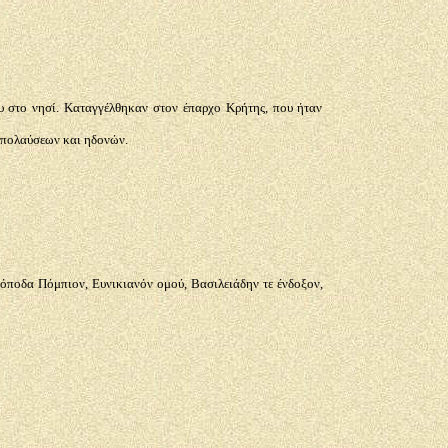
ου στο νησί. Καταγγέλθηκαν στον έπαρχο Κρήτης, που ήταν
 απολαύσεων και ηδονών.
όποδα Πόμπιον, Ευνικιανόν ομού, Βασιλειάδην τε ένδοξον,