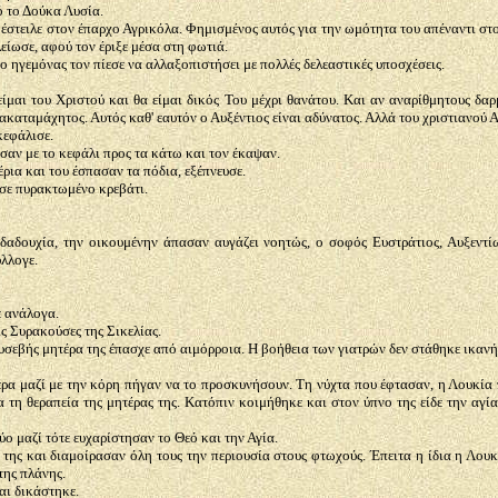
 το Δούκα Λυσία.
 έστειλε στον έπαρχο Αγρικόλα. Φημισμένος αυτός για την ωμότητα του απέναντι στο
είωσε, αφού τον έριξε μέσα στη φωτιά.
 ο ηγεμόνας τον πίεσε να αλλαξοπιστήσει με πολλές δελεαστικές υποσχέσεις.
ίμαι του Χριστού και θα είμαι δικός Του μέχρι θανάτου. Και αν αναρίθμητους δαρ
ακαταμάχητος. Αυτός καθ' εαυτόν ο Αυξέντιος είναι αδύνατος. Αλλά του χριστιανού 
κεφάλισε.
αν με το κεφάλι προς τα κάτω και τον έκαψαν.
ρια και του έσπασαν τα πόδια, εξέπνευσε.
σε πυρακτωμένο κρεβάτι.
αδουχία, την οικουμένην άπασαν αυγάζει νοητώς, ο σοφός Ευστράτιος, Αυξεντίω
λλογε.
ε ανάλογα.
ς Συρακούσες της Σικελίας.
υσεβής μητέρα της έπασχε από αιμόρροια. Η βοήθεια των γιατρών δεν στάθηκε ικανή να
έρα μαζί με την κόρη πήγαν να το προσκυνήσουν. Τη νύχτα που έφτασαν, η Λουκία 
 τη θεραπεία της μητέρας της. Κατόπιν κοιμήθηκε και στον ύπνο της είδε την αγία 
ύο μαζί τότε ευχαρίστησαν το Θεό και την Αγία.
 της και διαμοίρασαν όλη τους την περιουσία στους φτωχούς. Έπειτα η ίδια η Λουκ
της πλάνης.
αι δικάστηκε.