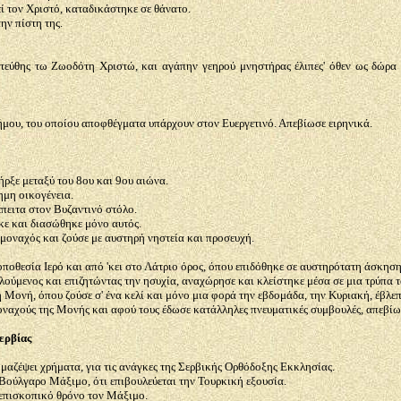
εί τον Χριστό, καταδικάστηκε σε θάνατο.
ην πίστη της.
τεύθης τω Ζωοδότη Χριστώ, και αγάπην γεηρού μνηστήρας έλιπες' όθεν ως δώρα 
ήμου, του οποίου αποφθέγματα υπάρχουν στον Ευεργετινό. Απεβίωσε ειρηνικά.
ρξε μεταξύ του 8ου και 9ου αιώνα.
μη οικογένεια.
έπειτα στον Βυζαντινό στόλο.
κε και διασώθηκε μόνο αυτός.
 μοναχός και ζούσε με αυστηρή νηστεία και προσευχή.
ποθεσία Ιερό και από 'κει στο Λάτριο όρος, όπου επιδόθηκε σε αυστηρότατη άσκηση
λούμενος και επιζητώντας την ησυχία, αναχώρησε και κλείστηκε μέσα σε μια τρύπα
 Μονή, όπου ζούσε σ' ένα κελί και μόνο μια φορά την εβδομάδα, την Κυριακή, έβλεπε
οναχούς της Μονής και αφού τους έδωσε κατάλληλες πνευματικές συμβουλές, απεβίω
ερβίας
 μαζέψει χρήματα, για τις ανάγκες της Σερβικής Ορθόδοξης Εκκλησίας.
Βούλγαρο Μάξιμο, ότι επιβουλεύεται την Τουρκική εξουσία.
ιεπισκοπικό θρόνο τον Μάξιμο.