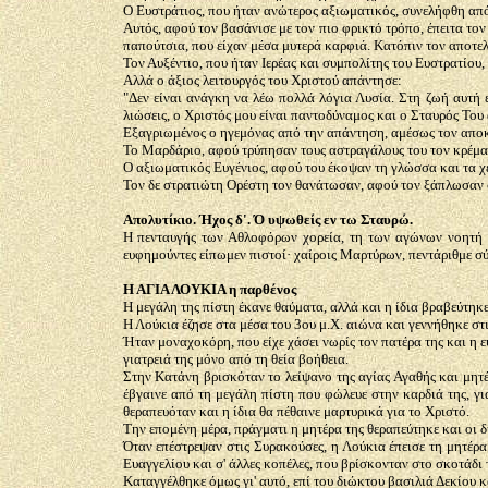
Ο Ευστράτιος, που ήταν ανώτερος αξιωματικός, συνελήφθη από
Αυτός, αφού τον βασάνισε με τον πιο φρικτό τρόπο, έπειτα τον
παπούτσια, που είχαν μέσα μυτερά καρφιά. Κατόπιν τον αποτελ
Τον Αυξέντιο, που ήταν Ιερέας και συμπολίτης του Ευστρατίου,
Αλλά ο άξιος λειτουργός του Χριστού απάντησε:
"Δεν είναι ανάγκη να λέω πολλά λόγια Λυσία. Στη ζωή αυτή ε
λιώσεις, ο Χριστός μου είναι παντοδύναμος και ο Σταυρός Του 
Εξαγριωμένος ο ηγεμόνας από την απάντηση, αμέσως τον απο
Το Μαρδάριο, αφού τρύπησαν τους αστραγάλους του τον κρέμασ
Ο αξιωματικός Ευγένιος, αφού του έκοψαν τη γλώσσα και τα χέ
Τον δε στρατιώτη Ορέστη τον θανάτωσαν, αφού τον ξάπλωσαν 
Απολυτίκιο. Ήχος δ'. Ό υψωθείς εν τω Σταυρώ.
Η πενταυγής των Αθλοφόρων χορεία, τη των αγώνων νοητή δ
ευφημούντες είπωμεν πιστοί· χαίροις Μαρτύρων, πεντάριθμε σύ
Η ΑΓΙΑ ΛΟΥΚΙΑ η παρθένος
Η μεγάλη της πίστη έκανε θαύματα, αλλά και η ίδια βραβεύτηκ
Η Λούκια έζησε στα μέσα του 3ου μ.Χ. αιώνα και γεννήθηκε στι
Ήταν μοναχοκόρη, που είχε χάσει νωρίς τον πατέρα της και η ε
γιατρειά της μόνο από τη θεία βοήθεια.
Στην Κατάνη βρισκόταν το λείψανο της αγίας Αγαθής και μητ
έβγαινε από τη μεγάλη πίστη που φώλευε στην καρδιά της, για
θεραπευόταν και η ίδια θα πέθαινε μαρτυρικά για το Χριστό.
Την επομένη μέρα, πράγματι η μητέρα της θεραπεύτηκε και οι δ
Όταν επέστρεψαν στις Συρακούσες, η Λούκια έπεισε τη μητέρα
Ευαγγελίου και σ' άλλες κοπέλες, που βρίσκονταν στο σκοτάδι 
Καταγγέλθηκε όμως γι' αυτό, επί του διώκτου βασιλιά Δεκίου κ