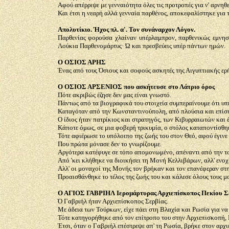
Αφού απέρριψε με γενναιότητα όλες τις προτροπές για ν' αρνηθ
Και έτσι η νεαρή αλλά γενναία παρθένος, αποκεφαλίστηκε για τ
Απολυτίκιο. Ήχος πλ. α'. Τον συνάναρχον Λόγον.
Παρθενίας φορούσα χλαίναν υπέρλαμπρον, παρθενικώς εμνησ
Λούκια Παρθενομάρτυς· Ώ και πρεσβεύεις υπέρ πάντων ημών.
Ο ΟΣΙΟΣ ΑΡΗΣ
Ένας από τους Όσιους και σοφούς ασκητές της Αιγυπτιακής ερ
Ο ΟΣΙΟΣ ΑΡΣΕΝΙΟΣ που ασκήτευσε στο Λάτριο όρος
Πότε ακριβώς έζησε δεν μας είναι γνωστό.
Πάντως από τα βιογραφικά του στοιχεία συμπεραίνουμε ότι υπή
Καταγόταν από την Κωνσταντινούπολη, από πλούσια και επίση
Ο ίδιος ήταν πατρίκιος και στρατηγός, των Κιβυρραιωτών και 
Κάποτε όμως, σε μια φοβερή τρικυμία, ο στόλος καταποντίσθη
Τότε αφιέρωσε το υπόλοιπο της ζωής του στον Θεό, αφού έγινε
Που πρώτα μόνασε δεν το γνωρίζουμε.
Αργότερα κατέφυγε σε τόπο απομονωμένο, απέναντι από την το
Από 'κει κλήθηκε να διοικήσει τη Μονή Κελλιβάρων, αλλ' ενοχ
Αλλ' οι μοναχοί της Μονής τον βρήκαν και τον επανέφεραν στη
Προαισθάνθηκε το τέλος της ζωής του και κάλεσε όλους τους μ
Ο ΑΓΙΟΣ ΓΑΒΡΙΗΛ Ιερομάρτυρας Αρχιεπίσκοπος Πεκίου Σ
Ό Γαβριήλ ήταν Αρχιεπίσκοπος Σερβίας.
Με άδεια των Τούρκων, είχε πάει στη Βλαχία και Ρωσία για να
Τότε κατηγορήθηκε από τον επίτροπο του στην Αρχιεπισκοπή, 
Έτσι, όταν ο Γαβριήλ επέστρεψε απ' τη Ρωσία, βρήκε στον αρχ