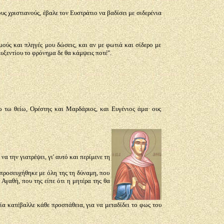
υς χριστιανούς, έβαλε τον Ευστράτιο να βαδίσει με σιδερένια
μούς και πληγές μου δώσεις, και αν με φωτιά και σίδερο με
Αυξεντίου το φρόνημα δε θα κάμψεις ποτέ".
 τω θείω, Ορέστης και Μαρδάριος, και Ευγένιος άμα· ους
 την γιατρέψει, γι' αυτό και περίμενε τη
προσευχήθηκε με όλη της τη δύναμη, που
Αγαθή, που της είπε ότι η μητέρα της θα
ία κατέβαλλε κάθε προσπάθεια, για να μεταδίδει το φως του