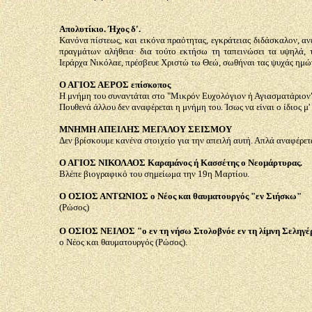
Απολυτίκιο. Ήχος δ'.
Κανόνα πίστεως, και εικόνα πραότητας, εγκράτειας διδάσκαλον, ανέ
πραγμάτων αλήθεια· δια τούτο εκτήσω τη ταπεινώσει τα υψηλά, 
Ιεράρχα Νικόλαε, πρέσβευε Χριστώ τω Θεώ, σωθήναι τας ψυχάς ημώ
Ο ΑΓΙΟΣ ΑΕΡΟΣ επίσκοπος
Η μνήμη του συναντάται στο "Μικρόν Ευχολόγιον ή Αγιασματάριον"
Πουθενά άλλου δεν αναφέρεται η μνήμη του. Ίσως να είναι ο ίδιος μ'
ΜΝΗΜΗ ΑΠΕΙΛΗΣ ΜΕΓΑΛΟΥ ΣΕΙΣΜΟΥ
Δεν βρίσκουμε κανένα στοιχείο για την απειλή αυτή. Απλά αναφέρετ
Ο ΑΓΙΟΣ ΝΙΚΟΛΑΟΣ Καραμάνος ή Κασσέτης ο Νεομάρτυρας.
Βλέπε βιογραφικό του σημείωμα την 19η Μαρτίου.
Ο ΟΣΙΟΣ ΑΝΤΩΝΙΟΣ ο Νέος και θαυματουργός "εν Σιήσκω"
(Ρώσος)
Ο ΟΣΙΟΣ ΝΕΙΛΟΣ "ο εν τη νήσω Στολοβνόε εν τη λίμνη Σεληγέ
ο Νέος και θαυματουργός (Ρώσος).