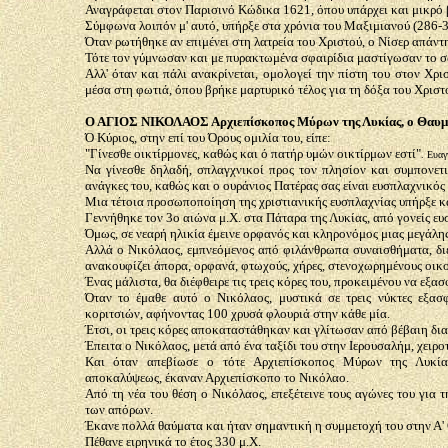
Αναγράφεται στον Παρισινό Κώδικα 1621, όπου υπάρχει και μικρό 
Σύμφωνα λοιπόν μ' αυτό, υπήρξε στα χρόνια του Μαξιμιανού (286-30
Όταν ρωτήθηκε αν επιμένει στη λατρεία του Χριστού, ο Νίσερ απάντη
Τότε τον γύμνωσαν και με πυρακτωμένα σφαιρίδια μαστίγωσαν το σώ
Αλλ' όταν και πάλι ανακρίνεται, ομολογεί την πίστη του στον Χρι
μέσα στη φωτιά, όπου βρήκε μαρτυρικό τέλος για τη δόξα του Χριστ
Ο ΑΓΙΟΣ ΝΙΚΟΛΑΟΣ Αρχιεπίσκοπος Μύρων της Λυκίας, ο Θαυμ
Ό Κύριος, στην επί του Όρους ομιλία του, είπε:
"Γίνεσθε οικτίρμονες, καθώς και ό πατήρ υμών οικτίρμων εστί"
. Ευαγ
Να γίνεσθε δηλαδή, σπλαγχνικοί προς τον πλησίον και συμπονετικ
ανάγκες του, καθώς και ο ουράνιος Πατέρας σας είναι ευσπλαχνικός 
Μια τέτοια προσωποποίηση της χριστιανικής ευσπλαχνίας υπήρξε κα
Γεννήθηκε τον 3ο αιώνα μ.Χ. στα Πάταρα της Λυκίας, από γονείς ευσ
Όμως, σε νεαρή ηλικία έμεινε ορφανός και κληρονόμος μιας μεγάλης
Αλλά ο Νικόλαος, εμπνεόμενος από φιλάνθρωπα συναισθήματα, διέθ
ανακουφίζει άπορα, ορφανά, φτωχούς, χήρες, στενοχωρημένους οικο
Ένας μάλιστα, θα διέφθειρε τις τρεις κόρες του, προκειμένου να εξα
Όταν το έμαθε αυτό ο Νικόλαος, μυστικά σε τρεις νύκτες εξασ
κοριτσιών, αφήνοντας 100 χρυσά φλουριά στην κάθε μία.
Έτσι, οι τρεις κόρες αποκαταστάθηκαν και γλίτωσαν από βέβαιη δι
Έπειτα ο Νικόλαος, μετά από ένα ταξίδι του στην Ιερουσαλήμ, χειρο
Και όταν απεβίωσε ο τότε Αρχιεπίσκοπος Μύρων της Λυκίας
αποκαλύψεως, έκαναν Αρχιεπίσκοπο το Νικόλαο.
Από τη νέα του θέση ο Νικόλαος, επεξέτεινε τους αγώνες του για
των απόρων.
Έκανε πολλά θαύματα και ήταν σημαντική η συμμετοχή του στην Α'
Πέθανε ειρηνικά το έτος 330 μ.Χ.