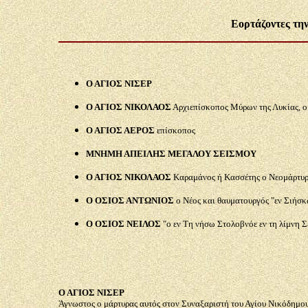
Εορτάζοντες τη
Ο ΑΓΙΟΣ ΝΙΣΕΡ
Ο ΑΓΙΟΣ ΝΙΚΟΛΑΟΣ
Αρχιεπίσκοπος Μύρων της Λυκίας, 
Ο ΑΓΙΟΣ ΑΕΡΟΣ
επίσκοπος
ΜΝΗΜΗ ΑΠΕΙΛΗΣ ΜΕΓΑΛΟΥ ΣΕΙΣΜΟΥ
Ο ΑΓΙΟΣ ΝΙΚΟΛΑΟΣ
Καραμάνος ή Κασσέτης ο Νεομάρτυρ
Ο ΟΣΙΟΣ ΑΝΤΩΝΙΟΣ
ο Νέος και θαυματουργός "εν Σιήσκ
Ο ΟΣΙΟΣ ΝΕΙΛΟΣ
"ο εν Tη νήσω Στολοβνόε εν τη λίμνη Σ
Ο ΑΓΙΟΣ ΝΙΣΕΡ
Άγνωστος ο μάρτυρας αυτός στον Συναξαριστή του Αγίου Νικόδημου