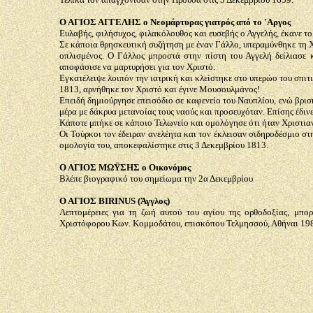
Ο ΑΓΙΟΣ ΑΓΓΕΛΗΣ ο Νεομάρτυρας γιατρός από το 'Αργος
Ευλαβής, φιλήσυχος, φιλακόλουθος και ευσεβής ο Αγγελής, έκανε το
Σε κάποια θρησκευτική συζήτηση με έναν Γάλλο, υπεραμύνθηκε τη Χ
οπλισμένος. Ο Γάλλος μπροστά στην πίστη του Αγγελή δείλιασε κ
αποφάσισε να μαρτυρήσει για τον Χριστό.
Εγκατέλειψε λοιπόν την ιατρική και κλείστηκε στο υπερώο του σπιτ
1813, αρνήθηκε τον Χριστό και έγινε Μουσουλμάνος!
Επειδή δημιούργησε επεισόδιο σε καφενείο του Ναυπλίου, ενώ βρισκ
μέρα με δάκρυα μετανοίας τους ναούς και προσευχόταν. Επίσης έδιν
Κάποτε μπήκε σε κάποιο Τελωνείο και ομολόγησε ότι ήταν Χριστια
Οι Τούρκοι τον έδειραν ανελέητα και τον έκλεισαν σιδηροδέσμιο στ
ομολογία του, αποκεφαλίστηκε στις 3 Δεκεμβρίου 1813.
Ο ΑΓΙΟΣ ΜΩΫΣΗΣ ο Οικονόμος
Βλέπε βιογραφικό του σημείωμα την 2α Δεκεμβρίου
Ο ΑΓΙΟΣ BIRINUS (Άγγλος)
Λεπτομέρειες για τη ζωή αυτού του αγίου της ορθοδοξίας, μπο
Χριστόφορου Κων. Κομμοδάτου, επισκόπου Τελμησσού, Αθήναι 19