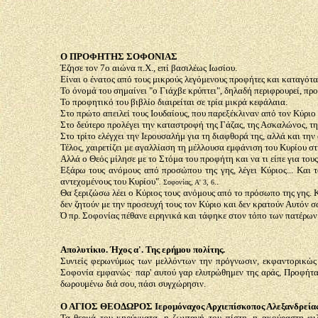
Ο ΠΡΟΦΗΤΗΣ ΣΟΦΟΝΙΑΣ
Έζησε τον 7ο αιώνα π.Χ., επί βασιλέως Ιωσίου.
Είναι ο ένατος από τους μικρούς λεγόμενους προφήτες και καταγότα
Το όνομά του σημαίνει "ο Γιάχβε κρύπτει", δηλαδή περιφρουρεί, προ
Το προφητικό του βιβλίο διαιρείται σε τρία μικρά κεφάλαια.
Στο πρώτο απειλεί τους Ιουδαίους, που παρεξέκλιναν από τον Κύριο
Στο δεύτερο προλέγει την καταστροφή της Γάζας, της Ασκαλώνος, τ
Στο τρίτο ελέγχει την Ιερουσαλήμ για τη διαφθορά της, αλλά και τη
Τέλος, χαιρετίζει με αγαλλίαση τη μέλλουσα εμφάνιση του Κυρίου στ
Αλλά ο Θεός μίλησε με το Στόμα του προφήτη και να τι είπε για το
Εξάρω τους ανόμους από προσώπου της γης, λέγει Κύριος... Και τ
αντεχομένους του Κυρίου"
.
. Σοφονίας, Α' 3, 6.
Θα ξεριζώσω λέει ο Κύριος τους ανόμους από το πρόσωπο της γης. 
δεν ζητούν με την προσευχή τους τον Κύριο και δεν κρατούν Αυτόν σ
Ό πρ. Σοφονίας πέθανε ειρηνικά και τάφηκε στον τόπο των πατέρων 
Απολυτίκιο. Ήχος α'. Της ερήμου πολίτης.
Συνιείς φερωνύμως των μελλόντων την πρόγνωσιν, εκφαντορικώς π
Σοφονία εμφανώς· παρ' αυτού γαρ ελυτρώθημεν της αράς, Προφήτα
δωρουμένω διά σου, πάσι συγχώρησιν.
Ο ΑΓΙΟΣ ΘΕΟΔΩΡΟΣ Ιερομόναχος Αρχιεπίσκοπος Αλεξανδρείας
Τα θερμά του κηρύγματα, η ζωντανή του πίστη, η ακούραστη φιλ