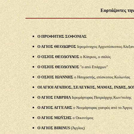
Εορτάζοντες τη
Ο ΠΡΟΦΗΤΗΣ ΣΟΦΟΝΙΑΣ
Ο ΑΓΙΟΣ ΘΕΟΔΩΡΟΣ
Ιερομόναχος Αρχιεπίσκοπος Αλεξαν
Ο ΟΣΙΟΣ ΘΕΟΔΟΥΛΟΣ
ο Κύπριος, ο σαλός
Ο ΟΣΙΟΣ ΘΕΟΔΟΥΛΟΣ
"ο από Επάρχων"
Ο ΟΣΙΟΣ ΙΩΑΝΝΗΣ
ο Ησυχαστής, επίσκοπος Κολωνίας
ΟΙ ΑΓΙΟΙ ΑΓΑΠΙΟΣ, ΣΕΛΕΥΚΟΣ, ΜΑΜΑΣ, ΙΝΔΗΣ, Δ
Ο ΑΓΙΟΣ ΓΑΒΡΙΗΛ
Ιερομάρτυρας Πατριάρχης Κων/πολης
Ο ΑΓΙΟΣ ΑΓΓΕΛΗΣ
ο Νεομάρτυρας γιατρός από το Άργος
Ο ΑΓΙΟΣ ΜΩΫΣΗΣ
ο Οικονόμος
Ο ΑΓΙΟΣ BIRINUS
(Άγγλος)