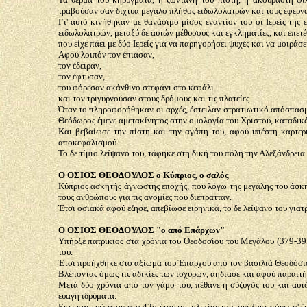
τραβούσαν σαν δίχτυα μεγάλο πλήθος ειδωλολατρών και τους έφερνα
Γι' αυτό κινήθηκαν με θανάσιμο μίσος εναντίον του οι Ιερείς της
ειδωλολατρών, μεταξύ δε αυτών μέθυσους και εγκληματίες, και επε
που είχε πάει με δύο Ιερείς για να παρηγορήσει ψυχές και να μοιράσ
Αφού λοιπόν τον έπιασαν,
τον έδειραν,
τον έφτυσαν,
του φόρεσαν ακάνθινο στεφάνι στο κεφάλι
και τον τριγυρνούσαν στους δρόμους και τις πλατείες.
Όταν το πληροφορήθηκαν οι αρχές, έστειλαν στρατιωτικό απόσπασμα
Θεόδωρος έμενε αμετακίνητος στην ομολογία του Χριστού, καταδικ
Και βεβαίωσε την πίστη και την αγάπη του, αφού υπέστη καρτερι
αποκεφαλισμού.
Το δε τίμιο λείψανο του, τάφηκε στη δική του πόλη την Αλεξάνδρεια.
Ο ΟΣΙΟΣ ΘΕΟΔΟΥΛΟΣ ο Κύπριος, ο σαλός
Κύπριος ασκητής άγνωστης εποχής, που λόγω της μεγάλης του άσκησ
τους ανθρώπους για τις ανομίες που διέπρατταν.
Έτσι οσιακά αφού έζησε, απεβίωσε ειρηνικά, το δε λείψανο του γιατ
Ο ΟΣΙΟΣ ΘΕΟΔΟΥΛΟΣ "ο από Επάρχων"
Υπήρξε πατρίκιος στα χρόνια του Θεοδοσίου του Μεγάλου (379-395)
του.
Έτσι προήχθηκε στο αξίωμα του Έπαρχου από τον βασιλιά Θεοδόσι
Βλέποντας όμως τις αδικίες των ισχυρών, αηδίασε και αφού παραιτή
Μετά δύο χρόνια από τον γάμο του, πέθανε η σύζυγός του και αυτ
ευαγή ιδρύματα.
Εκεί και ενώ ήταν στο 42ο έτος της ηλικίας του, ανέβηκε πάνω σ' 