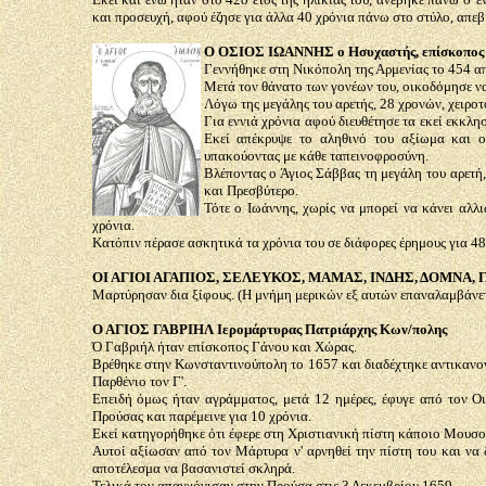
και προσευχή, αφού έζησε για άλλα 40 χρόνια πάνω στο στύλο, απεβ
Ο ΟΣΙΟΣ ΙΩΑΝΝΗΣ ο Ησυχαστής, επίσκοπος
Γεννήθηκε στη Νικόπολη της Αρμενίας το 454 απ
Μετά τον θάνατο των γονέων του, οικοδόμησε να
Λόγω της μεγάλης του αρετής, 28 χρονών, χειρο
Για εννιά χρόνια αφού διευθέτησε τα εκεί εκκλ
Εκεί απέκρυψε το αληθινό του αξίωμα και ο
υπακούοντας με κάθε ταπεινοφροσύνη.
Βλέποντας ο Άγιος Σάββας τη μεγάλη του αρετή
και Πρεσβύτερο.
Τότε ο Ιωάννης, χωρίς να μπορεί να κάνει αλλ
χρόνια.
Κατόπιν πέρασε ασκητικά τα χρόνια του σε διάφορες έρημους για 4
ΟΙ ΑΓΙΟΙ ΑΓΑΠΙΟΣ, ΣΕΛΕΥΚΟΣ, ΜΑΜΑΣ, ΙΝΔΗΣ, ΔΟΜΝΑ, ΓΛΥ
Μαρτύρησαν δια ξίφους. (Η μνήμη μερικών εξ αυτών επαναλαμβάνετ
Ο ΑΓΙΟΣ ΓΑΒΡΙΗΛ Ιερομάρτυρας Πατριάρχης Κων/πολης
Ό Γαβριήλ ήταν επίσκοπος Γάνου και Χώρας.
Βρέθηκε στην Κωνσταντινούπολη το 1657 και διαδέχτηκε αντικανον
Παρθένιο τον Γ'.
Επειδή όμως ήταν αγράμματος, μετά 12 ημέρες, έφυγε από τον Ο
Προύσας και παρέμεινε για 10 χρόνια.
Εκεί κατηγορήθηκε ότι έφερε στη Χριστιανική πίστη κάποιο Μουσο
Αυτοί αξίωσαν από τον Μάρτυρα ν' αρνηθεί την πίστη του και να 
αποτέλεσμα να βασανιστεί σκληρά.
Τελικά τον απαγχόνισαν στην Προύσα στις 3 Δεκεμβρίου 1659.