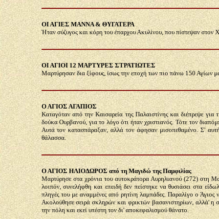
ΟΙ ΑΓΙΕΣ ΜΑΝΝΑ & ΘΥΓΑΤΕΡΑ
Ήταν σύζυγος και κόρη του έπαρχου Ακυλίνου, που πίστεψαν στον Χρ
ΟΙ ΑΓΙΟΙ 12 ΜΑΡΤΥΡΕΣ ΣΤΡΑΤΙΩΤΕΣ
Μαρτύρησαν δια ξίφους, ίσως την εποχή των πιο πάνω 150 Αγίων μ
Ο ΑΓΙΟΣ ΑΓΑΠΙΟΣ
Καταγόταν από την Καισαρεία της Παλαιστίνης και διέπρεψε για τ
δούκα Ουρβανού, για το λόγο ότι ήταν χριστιανός. Τότε τον διαπό
Αυτά τον κατασπάραξαν, αλλά τον άφησαν μισοπεθαμένο. Σ' αυτή
θάλασσα.
Ο ΑΓΙΟΣ ΗΛΙΟΔΩΡΟΣ από τη Μαγιδώ της Παμφιλίας
Μαρτύρησε στα χρόνια του αυτοκράτορα Αυρηλιανού (272) στη Μα
λοιπόν, συνελήφθη και επειδή δεν πείστηκε να θυσιάσει στα είδωλ
πληγές του με αναμμένες από ρητίνη λαμπάδες. Παραλίγο ο Άγιος ν
Ακολούθησε σειρά σκληρών και φρικτών βασανιστηρίων, αλλά' η σ
την πόλη και εκεί υπέστη τον δι' αποκεφαλισμού θάνατο.