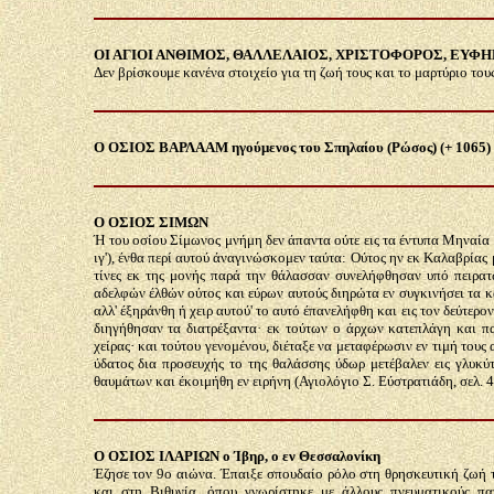
ΟΙ ΑΓΙΟΙ ΑΝΘΙΜΟΣ, ΘΑΛΛΕΛΑΙΟΣ, ΧΡΙΣΤΟΦΟΡΟΣ, ΕΥΦΗΜΙΑ 
Δεν βρίσκουμε κανένα στοιχείο για τη ζωή τους και το μαρτύριο τους
Ο ΟΣΙΟΣ ΒΑΡΛΑΑΜ ηγούμενος του Σπηλαίου (Ρώσος) (+ 1065)
Ο ΟΣΙΟΣ ΣΙΜΩΝ
Ή του οσίου Σίμωνος μνήμη δεν άπαντα ούτε εις τα έντυπα Μηναία 
ιγ'), ένθα περί αυτού άναγινώσκομεν ταύτα: Ούτος ην εκ Καλαβρίας
τίνες εκ της μονής παρά την θάλασσαν συνελήφθησαν υπό πειρα
αδελφών έλθών ούτος και εύρων αυτούς διηρώτα εν συγκινήσει τα κα
αλλ' έξηράνθη ή χειρ αυτού' το αυτό έπανελήφθη και εις τον δεύτερον
διηγήθησαν τα διατρέξαντα· εκ τούτων ο άρχων κατεπλάγη και πα
χείρας· και τούτου γενομένου, διέταξε να μεταφέρωσιν εν τιμή τους
ύδατος δια προσευχής το της θαλάσσης ύδωρ μετέβαλεν εις γλυκύ
θαυμάτων και έκοιμήθη εν ειρήνη (Αγιολόγιο Σ. Εύστρατιάδη, σελ. 4
Ο ΟΣΙΟΣ ΙΛΑΡΙΩΝ ο Ίβηρ, ο εν Θεσσαλονίκη
Έζησε τον 9ο αιώνα. Έπαιξε σπουδαίο ρόλο στη θρησκευτική ζωή τ
και στη Βιθυνία, όπου γνωρίστηκε με άλλους πνευματικούς πα