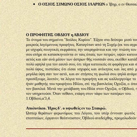
Ο ΟΣΙΟΣ ΣΙΜΩΝΟ ΟΣΙΟΣ ΙΛΑΡΙΩΝ
ο Ίβηρ, ο εν Θεσσ
Ο ΠΡΟΦΗΤΗΣ ΟΒΔΙΟΥ η ΑΒΔΙΟΥ
Το όνομα του σημαίνει "δούλος Κυρίου". Έζησε στο δεύτερο μισό του 
μικρούς λεγόμενους προφήτες. Καταγόταν από τη Συχέμ (εκ του αγ
με ισχυρές ποιητικές εκφράσεις την υπερηφάνεια και την πτώση του
σου επήρε σε κατασκηνούντα εν ταις όπαίς των πετρών, υψών κατοικί
αετός και εάν ανά μέσον των άστρων θής νοσσιάν σου, εκείθεν κατάξ
πολύ υψηλά για τον εαυτό σου, ότι τάχα κατοικείς σε φαράγγια και σ
πολύ ύψος, πιστεύεις ότι είσαι ισχυρός και ανίκητος και λες από
μεγάλα ύψη σαν τον αετό, και αν στήσεις τη φωλιά σου ψηλά ανάμεσ
προσέξουμε, λοιπόν, τα λόγια του προφήτη και ας καλλιεργούμε το
ήταν μαθητής του προφήτου Ηλίου, επί της βασιλείας Οχοζία, ο όπο
τον βασιλιά. Μετά την μετάβαση του Ηλία στον Οχοζία, ο Οβδιού,
τον υπηρετούσε. Όταν πέθανε, ετάφη στον τάφο των πατέρων του.
1.Οβδιού,α'3,4.
Απολυτίκιο. Ήχος δ'. ο υψωθείς εν τω Σταυρώ.
Ώσπερ θεράπων φερωνύμως του Λόγου, του υπέρ έννοιαν φωτός ή
εποπτεύων, όργανον θεόπνευστον, Όβδιού ανεδείχθης, προμελωδούν