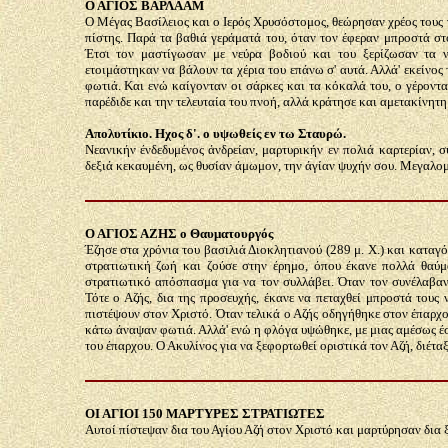
Ο ΑΓΙΟΣ ΒΑΡΛΑΑΜ
Ο Μέγας Βασίλειος και ο Ιερός Χρυσόστομος, θεώρησαν χρέος τους 
πίστης. Παρά τα βαθιά γεράματά του, όταν τον έφεραν μπροστά στ
Έτσι τον μαστίγωσαν με νεύρα βοδιού και του ξερίζωσαν τα 
ετοιμάστηκαν να βάλουν τα χέρια του επάνω σ' αυτά. Αλλά' εκείνος 
φωτιά. Και ενώ καίγονταν οι σάρκες και τα κόκαλά του, ο γέροντ
παρέδιδε και την τελευταία του πνοή, αλλά κράτησε και αμετακίνητη 
Απολυτίκιο. Ηχος δ'. ο υψωθείς εν τω Σταυρώ.
Νεανικήν ένδεδυμένος άνδρείαν, μαρτυρικήν εν πολιά καρτερίαν, 
δεξιά κεκαυμένη, ως θυσίαν άμωμον, την άγίαν ψυχήν σου. Μεγαλομ
Ο ΑΓΙΟΣ ΑΖΗΣ ο Θαυματουργός
Έζησε στα χρόνια του βασιλιά Διοκλητιανού (289 μ. Χ.) και καταγ
στρατιωτική ζωή και ζούσε στην έρημο, όπου έκανε πολλά θαύμα
στρατιωτικό απόσπασμα για να τον συλλάβει. Όταν τον συνέλαβαν 
Τότε ο Αζής, δια της προσευχής, έκανε να πεταχθεί μπροστά τους 
πιστέψουν στον Χριστό. Όταν τελικά ο Αζής οδηγήθηκε στον έπαρχο
κάτω άναψαν φωτιά. Αλλά' ενώ η φλόγα υψώθηκε, με μιας αμέσως έσ
του έπαρχου. Ο Ακυλίνος για να ξεφορτωθεί οριστικά τον Αζή, διέτα
ΟΙ ΑΓΙΟΙ 150 ΜΑΡΤΥΡΕΣ ΣΤΡΑΤΙΩΤΕΣ
Αυτοί πίστεψαν δια του Αγίου Αζή στον Χριστό και μαρτύρησαν δια 