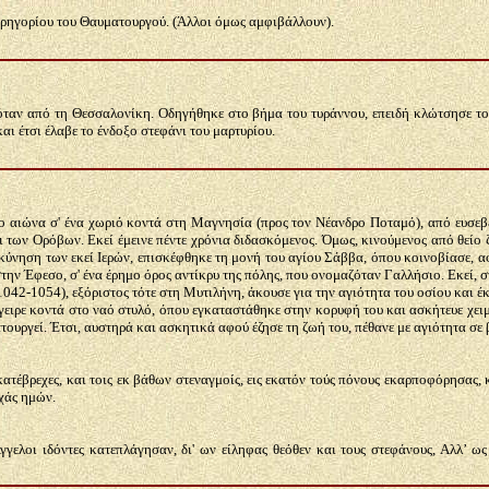
 Γρηγορίου του Θαυματουργού. (Άλλοι όμως αμφιβάλλουν).
όταν από τη Θεσσαλονίκη. Οδηγήθηκε στο βήμα του τυράννου, επειδή κλώτσησε τ
ι έτσι έλαβε το ένδοξο στεφάνι του μαρτυρίου.
 αιώνα σ' ένα χωριό κοντά στη Μαγνησία (προς τον Νέανδρο Ποταμό), από ευσεβεί
 των Ορόβων. Εκεί έμεινε πέντε χρόνια διδασκόμενος. Όμως, κινούμενος από θείο ζ
ύνηση των εκεί Ιερών, επισκέφθηκε τη μονή του αγίου Σάββα, όπου κοινοβίασε, αφ
ην Έφεσο, σ' ένα έρημο όρος αντίκρυ της πόλης, που ονομαζόταν Γαλλήσιο. Εκεί, στ
042-1054), εξόριστος τότε στη Μυτιλήνη, άκουσε για την αγιότητα του οσίου και έ
ήγειρε κοντά στο ναό στυλό, όπου εγκαταστάθηκε στην κορυφή του και ασκήτευε χει
τουργεί. Έτσι, αυστηρά και ασκητικά αφού έζησε τη ζωή του, πέθανε με αγιότητα σε 
κατέβρεχες, και τοις εκ βάθων στεναγμοίς, εις εκατόν τούς πόνους εκαρποφόρησας,
χάς ημών.
γελοι ιδόντες κατεπλάγησαν, δι' ων είληφας θεόθεν και τους στεφάνους, Αλλ’ ω