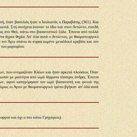
τή, όταν βασιλιάς ήταν ο Ιουλιανός ο Παραβάτης (361). Και
ωτιά. Στη συνέχεια έκαναν το ίδιο και στον Αντώνιο, επειδή
ους στο Θεό, πάνω στο βασανιστικό ξύλο. Έπειτα από πολλά
στα άγρια θηρία. Απ' όλα αυτά ο Αντώνιος, με θαυματουργικό
ν τον Άγιο επάνω σε πυρακτωμένο μεταλλικό κρεβάτι και τον
 του μαρτυρίου.
ων, που ονομαζόταν Κλέων και ήταν αρκετά πλούσιος. Όταν
γωσαν με μαστίγια από ωμά δέρματα τέσσερις άνδρες. Έπειτα
ρίων, αφού κατηγόρησαν τον ωμό βασανιστή και φονιά της
όμως οι Άγιοι με θαυματουργικό τρόπο βγήκαν απ' όλα αυτά
υργού και όχι ο πιο κάτω Γρηγόριος).