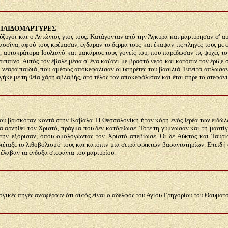
0 ΠΑΙΔΟΜΑΡΤΥΡΕΣ
ζυγοι και ο Αντώνιος γιος τους. Κατάγονταν από την Άγκυρα και μαρτύρησαν σ' αυ
σσίνα, αφού τους κρέμασαν, έγδαραν το δέρμα τους και έκαψαν τις πληγές τους με φ
 αυτοκράτορα Ιουλιανό και μακάρισε τους γονείς του, που παρέδωσαν τις ψυχές τ
ππίνο. Αυτός τον έβαλε μέσα σ' ένα καζάνι με βραστό νερό και κατόπιν τον έριξε 
0 νεαρά παιδιά, που αμέσως αποκεφάλισαν οι υπηρέτες του βασιλιά. Έπειτα άπλωσα
γήκε με τη θεία χάρη αβλαβής, στο τέλος τον αποκεφάλισαν και έτσι πήρε το στεφάνι
ου βρισκόταν κοντά στην Καβάλα. Η Θεσσαλονίκη ήταν κόρη ενός Ιερέα των ειδώλ
 να αρνηθεί τον Χριστό, πράγμα που δεν κατόρθωσε. Τότε τη γύμνωσαν και τη μαστί
 την εξόρισαν, όπου ομολογώντας τον Χριστό απεβίωσε. Οι δε Αύκτος και Ταυ
έταξε το λιθοβολισμό τους και κατόπιν μια σειρά φρικτών βασανιστηρίων. Επειδή 
 έλαβαν τα ένδοξα στεφάνια του μαρτυρίου.
ογικές πηγές αναφέρουν ότι αυτός είναι ο αδελφός του Αγίου Γρηγορίου του Θαυματο