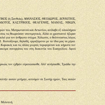
ΚΟΣ (ή Ξανθιάς), ΑΘΑΝΑΣΙΟΣ, ΘΕΟΔΩΡΟΣ, ΔΟΥΚΙΤΙΟΣ,
ΙΟΔΟΤΟΣ, ΚΑΣΤΡΙΚΙΟΣ, ΘΕΑΓΕΝΗΣ, ΜΑΜΑΣ, ΝΙΚΩΝ,
ελφών του, Ματρωνιανού και Αντωνίου, ανέλαβε εξ ολοκλήρου
εις τις θεωρούσαν υποτιμητικές. Αλλά οι χριστιανοί ήξεραν
οτελεί για τον άνθρωπο στίγμα. Άλλωστε, ο θεόπνευστος λόγος
. Κοπιάζουμε, δηλαδή, εργαζόμενοι με τα ίδια μας τα χέρια.
Κυριακές και τις άλλες γιορτές περιφερόταν και κήρυττε τον
 ακόμα συνεργάτες του στη διακονία του Ευαγγελίου. Αφού
ικώς τον εχθρόν ετροπώσασθε. Αλλ' αιτήσασθε, Τριάδα την
σεπτήν αυτών μνήμην, αιτούμεν σε Σωτήρ ημών, Ταις αυτών
 Μελιτινή.