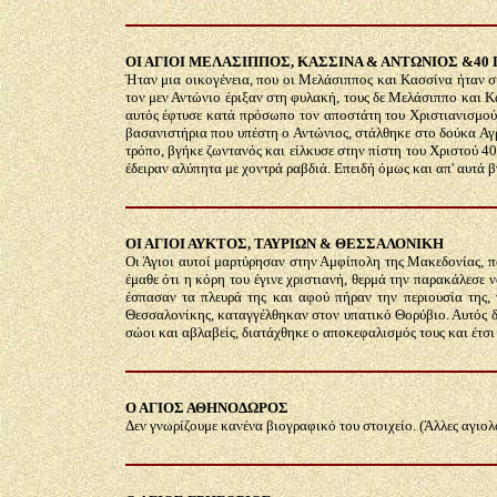
ΟΙ ΑΓΙΟΙ ΜΕΛΑΣΙΠΠΟΣ, ΚΑΣΣΙΝΑ & ΑΝΤΩΝΙΟΣ &4
Ήταν μια οικογένεια, που οι Μελάσιππος και Κασσίνα ήταν σύ
τον μεν Αντώνιο έριξαν στη φυλακή, τους δε Μελάσιππο και Κα
αυτός έφτυσε κατά πρόσωπο τον αποστάτη του Χριστιανισμού,
βασανιστήρια που υπέστη ο Αντώνιος, στάλθηκε στο δούκα Αγρι
τρόπο, βγήκε ζωντανός και είλκυσε στην πίστη του Χριστού 4
έδειραν αλύπητα με χοντρά ραβδιά. Επειδή όμως και απ' αυτά β
ΟΙ ΑΓΙΟΙ ΑΥΚΤΟΣ, ΤΑΥΡΙΩΝ & ΘΕΣΣΑΛΟΝΙΚΗ
Οι Άγιοι αυτοί μαρτύρησαν στην Αμφίπολη της Μακεδονίας, π
έμαθε ότι η κόρη του έγινε χριστιανή, θερμά την παρακάλεσε
έσπασαν τα πλευρά της και αφού πήραν την περιουσία της,
Θεσσαλονίκης, καταγγέλθηκαν στον υπατικό Θορύβιο. Αυτός δι
σώοι και αβλαβείς, διατάχθηκε ο αποκεφαλισμός τους και έτσι
Ο ΑΓΙΟΣ ΑΘΗΝΟΔΩΡΟΣ
Δεν γνωρίζουμε κανένα βιογραφικό του στοιχείο. (Άλλες αγιολ