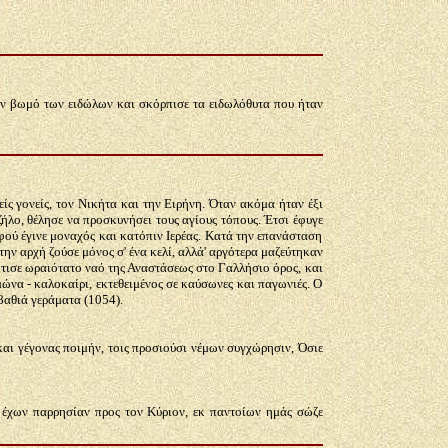
ον βωμό των ειδώλων και σκόρπισε τα ειδωλόθυτα που ήταν
ς γονείς, τον Νικήτα και την Ειρήνη. Όταν ακόμα ήταν έξι
ήλο, θέλησε να προσκυνήσει τους αγίους τόπους. Έτσι έφυγε
ού έγινε μοναχός και κατόπιν Ιερέας. Κατά την επανάσταση
ην αρχή ζούσε μόνος σ' ένα κελί, αλλά' αργότερα μαζεύτηκαν
κτισε ωραιότατο ναό της Αναστάσεως στο Γαλλήσιο όρος, και
μώνα - καλοκαίρι, εκτεθειμένος σε καύσωνες και παγωνιές. Ο
βαθιά γεράματα (1054).
 και γέγονας ποιμήν, τοις προσιούσι νέμων συγχώρησιν, Όσιε
ς έχων παρρησίαν προς τον Κύριον, εκ παντοίων ημάς σώζε