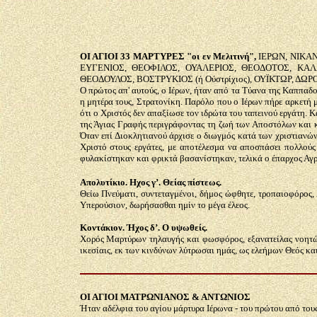
ΟΙ ΑΓΙΟΙ 33 ΜΑΡΤΥΡΕΣ "οι εν Μελιτινή",
ΙΕΡΩΝ, ΝΙΚΑΝ
ΕΥΓΕΝΙΟΣ, ΘΕΟΦΙΛΟΣ, ΟΥΑΛΕΡΙΟΣ, ΘΕΟΔΟΤΟΣ, ΚΑΛ
ΘΕΟΔΟΥΛΟΣ, ΒΟΣΤΡΥΚΙΟΣ (ή Ούστρίχιος), ΟΥΪΚΤΩΡ, ΔΩ
Ο πρώτος απ' αυτούς, ο Ιέρων, ήταν από τα Τύανα της Καππαδ
η μητέρα τους, Στρατονίκη. Παρόλο που ο Ιέρων πήρε αρκετή 
ότι ο Χριστός δεν απαξίωσε τον ιδρώτα του ταπεινού εργάτη. Κ
της Άγιας Γραφής περιγράφοντας τη ζωή των Αποστόλων και κατ
Όταν επί Διοκλητιανού άρχισε ο διωγμός κατά των χριστιανών,
Χριστό στους εργάτες, με αποτέλεσμα να αποσπάσει πολλούς
φυλακίστηκαν και φρικτά βασανίστηκαν, τελικά ο έπαρχος Αγρι
Απολυτίκιο. Ηχος γ’. Θείας πίστεως.
Θείω Πνεύματι, συντεταγμένοι, δήμος ώφθητε, τροπαιοφόρος,
Υπερούσιον, δωρήσασθαι ημίν το μέγα έλεος.
Kοντάκιον. Ήχος δ’. Ο υψωθείς.
Χορός Μαρτύρων τηλαυγής και φωσφόρος, εξανατείλας νοητώς
ικεσίαις, εκ των κινδύνων λύτρωσαι ημάς, ως ελεήμων Θεός κα
ΟΙ ΑΓΙΟΙ ΜΑΤΡΩΝΙΑΝΟΣ & ΑΝΤΩΝΙΟΣ
Ήταν αδέλφια του αγίου μάρτυρα Ιέρωνα - του πρώτου από τους