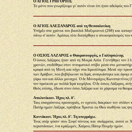
Ο ΑΓΙΟΣ ΓΡΗΓΟΡΙΟΣ
Το μόνο που γνωρίζουμε γι' αυτόν είναι ότι ήταν αδελφός του
Ο ΑΓΙΟΣ ΑΛΕΞΑΝΔΡΟΣ από τη Θεσσαλονίκη
Υπήρξε στα χρόνια του βασιλιά Μαξιμιανού (298) και καταγ
πάνω σ' αυτόν. Αμέσως τότε διατάχθηκε ο αποκεφαλισμός του κα
Ο ΟΣΙΟΣ ΛΑΖΑΡΟΣ ο Θαυματουργός, ο Γαλλησιώτης
Ό όσιος Λάζαρος ήταν από τη Μικρά Ασία. Γεννήθηκε τον 11ο
χρονών, επιδόθηκε στον πνευματικό στίβο μέσα στο μοναστήρι
κρυφά από τη Μονή και πήγε στα Ιεροσόλυμα. Μετά την προσκ
των Αράβων, που βεβήλωναν τα Ιερά, αναγκάστηκε και έφυγε στ
γύρω του και άλλοι μοναχοί. Ο δε Μονομάχος Κωνσταντίνος (1
τον προίκισε με πολλά Ιερά κειμήλια. Ο δε όσιος Λάζαρος, αν
Θεός επίσης, έδωσε στον όσιο Λάζαρο και το χάρισμα να θαυμα
Απολυτίκιον. Ήχος πλ. δ’.
Ταις επαγρύπνοις προσευχαίς, εν οχετοίς δακρύων τον στύλον 
Πατήρ ημών Λάζαρε, πρέσβευε Χριστώ τω Θεώ σωθήναι τας ψυ
Κοντάκιον. Ήχος πλ. δ’. Τη υπερμάχω.
Τους υπέρ φύσιν σου Σοφέ πόνους και σκάμματα, αυτοί οι Άγ
περιστάσεων, ίνα κράζωμεν, Χαίροις Πάτερ Ποιμήν ημών.