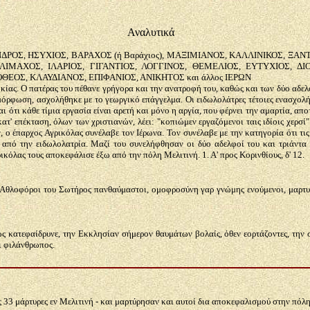
Αναλυτικά
ΔΡΟΣ, ΗΣΥΧΙΟΣ, ΒΑΡΑΧΟΣ (ή Βαράχιος), ΜΑΞΙΜΙΑΝΟΣ, ΚΑΛΛΙΝΙΚΟΣ, ΞΑΝΤΙ
ΛΙΜΑΧΟΣ, ΙΛΑΡΙΟΣ, ΓΙΓΑΝΤΙΟΣ, ΛΟΓΓΙΝΟΣ, ΘΕΜΕΛΙΟΣ, ΕΥΤΥΧΙΟΣ, Δ
ΡΟΘΕΟΣ, ΚΛΑΥΔΙΑΝΟΣ, ΕΠΙΦΑΝΙΟΣ, ΑΝΙΚΗΤΟΣ και άλλος ΙΕΡΩΝ
οκίας. Ο πατέρας του πέθανε γρήγορα και την ανατροφή του, καθώς και των δύο αδ
μόρφωση, ασχολήθηκε με το γεωργικό επάγγελμα. Οι ειδωλολάτρες τέτοιες ενασχολήσ
αι ότι κάθε τίμια εργασία είναι αρετή και μόνο η αργία, που φέρνει την αμαρτία, απ
' επέκταση, όλων των χριστιανών, λέει: "κοπιώμεν εργαζόμενοι ταις ιδίοις χερσί"1
 ο έπαρχος Αγρικόλας συνέλαβε τον Ιέρωνα. Τον συνέλαβε με την κατηγορία ότι τις 
 από την ειδωλολατρία. Μαζί του συνελήφθησαν οι δύο αδελφοί του και τριάντα
κόλας τους αποκεφάλισε έξω από την πόλη Μελιτινή. 1. Α' προς Κορινθίους, δ' 12.
 Αθλοφόροι του Σωτήρος πανθαύμαστοι, ομοφροσύνη γαρ γνώμης ενούμενοι, μαρτυρ
 κατεφαίδρυνε, την Εκκλησίαν σήμερον θαυμάτων βολαίς, όθεν εορτάζοντες, την 
ι φιλάνθρωπος.
 33 μάρτυρες εν Μελιτινή - και μαρτύρησαν και αυτοί δια αποκεφαλισμού στην πόλη