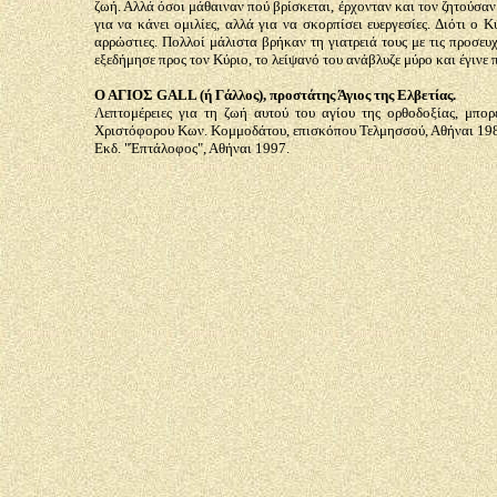
ζωή. Αλλά όσοι μάθαιναν πού βρίσκεται, έρχονταν και τον ζητούσαν 
για να κάνει ομιλίες, αλλά για να σκορπίσει ευεργεσίες. Διότι ο 
αρρώστιες. Πολλοί μάλιστα βρήκαν τη γιατρειά τους με τις προσευ
εξεδήμησε προς τον Κύριο, το λείψανό του ανάβλυζε μύρο και έγινε
Ο ΑΓΙΟΣ GALL (ή Γάλλος), προστάτης Άγιος της Ελβετίας.
Λεπτομέρειες για τη ζωή αυτού του αγίου της ορθοδοξίας, μπο
Χριστόφορου Κων. Κομμοδάτου, επισκόπου Τελμησσού, Αθήναι 1985
Εκδ. "Έπτάλοφος", Αθήναι 1997.