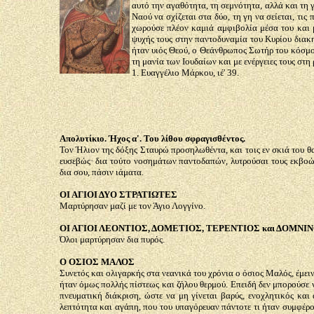
αυτό την αγαθότητα, τη σεμνότητα, αλλά και τη 
Ναού να σχίζεται στα δύο, τη γη να σείεται, τι
χωρούσε πλέον καμιά αμφιβολία μέσα του και μ
ψυχής τους στην παντοδυναμία του Κυρίου διακη
ήταν υιός Θεού, ο Θεάνθρωπος Σωτήρ του κόσμου
τη μανία των Ιουδαίων και με ενέργειες τους στ
1. Ευαγγέλιο Μάρκου, ιέ' 39.
Απολυτίκιο. Ήχος α'. Του λίθου σφραγισθέντος.
Τον Ήλιον της δόξης Σταυρώ προσηλωθέντα, και τοις εν σκιά του θ
ευσεβώς· δια τούτο νοσημάτων παντοδαπών, λυτρούσαι τους εκβοών
δια σου, πάσιν ιάματα.
ΟΙ ΑΓΙΟΙ ΔΥΟ ΣΤΡΑΤΙΩΤΕΣ
Μαρτύρησαν μαζί με τον Άγιο Λογγίνο.
ΟΙ ΑΓΙΟΙ ΛΕΟΝΤΙΟΣ, ΔΟΜΕΤΙΟΣ, ΤΕΡΕΝΤΙΟΣ και ΔΟΜΝΙ
Όλοι μαρτύρησαν δια πυρός.
Ο ΟΣΙΟΣ ΜΑΛΟΣ
Συνετός και ολιγαρκής στα νεανικά του χρόνια ο όσιος Μαλός, έμει
ήταν όμως πολλής πίστεως και ζήλου θερμού. Επειδή δεν μπορούσε 
πνευματική διάκριση, ώστε να μη γίνεται βαρύς, ενοχλητικός και ά
λεπτότητα και αγάπη, που του υπαγόρευαν πάντοτε τι ήταν συμφέρο