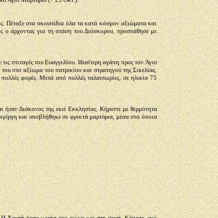
ς. Πέταξε στα σκουπίδια όλα τα κατά κόσμον αξιώματα και
ος ο άρχοντας για τη στάση του Διόσκορου, προσπάθησε με
τις επιταγές του Ευαγγελίου. Ιδιαίτερη αγάπη προς τον Άγιο
του στο αξίωμα του πατρικίου και στρατηγού της Σικελίας.
πολλές φορές. Μετά από πολλές ταλαιπωρίες, σε ηλικία 75
ι ήταν Διάκονος της εκεί Εκκλησίας. Κήρυττε με θερμότητα
σδιγέργη και υποβλήθηκε σε φρικτά μαρτύρια, μέσα στα όποια
ς. Η Χρυσή ήταν ωραία στο σώμα και στη ψυχή. Κάποτε, ενώ