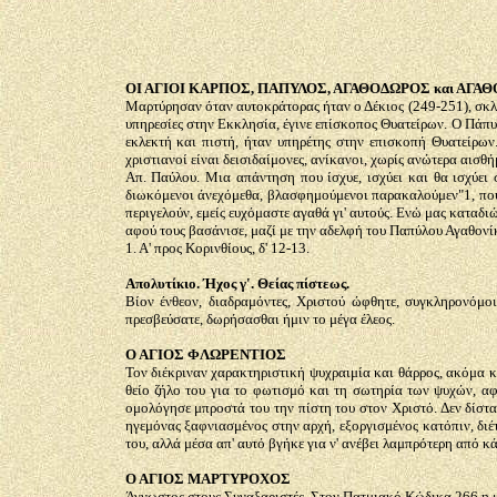
ΟΙ ΑΓΙΟΙ ΚΑΡΠΟΣ, ΠΑΠΥΛΟΣ, ΑΓΑΘΟΔΩΡΟΣ και ΑΓΑ
Μαρτύρησαν όταν αυτοκράτορας ήταν ο Δέκιος (249-251), σκλη
υπηρεσίες στην Εκκλησία, έγινε επίσκοπος Θυατείρων. Ο Πάπυλ
εκλεκτή και πιστή, ήταν υπηρέτης στην επισκοπή Θυατείρων.
χριστιανοί είναι δεισιδαίμονες, ανίκανοι, χωρίς ανώτερα αισ
Απ. Παύλου. Μια απάντηση που ίσχυε, ισχύει και θα ισχύει 
διωκόμενοι άνεχόμεθα, βλασφημούμενοι παρακαλούμεν"1, που ση
περιγελούν, εμείς ευχόμαστε αγαθά γι' αυτούς. Ενώ μας καταδ
αφού τους βασάνισε, μαζί με την αδελφή του Παπύλου Αγαθονίκ
1. Α' προς Κορινθίους, δ' 12-13.
Απολυτίκιο. Ήχος γ'. Θείας πίστεως.
Βίον ένθεον, διαδραμόντες, Χριστού ώφθητε, συγκληρονόμο
πρεσβεύσατε, δωρήσασθαι ήμιν το μέγα έλεος.
Ο ΑΓΙΟΣ ΦΛΩΡΕΝΤΙΟΣ
Τον διέκριναν χαρακτηριστική ψυχραιμία και θάρρος, ακόμα κ
θείο ζήλο του για το φωτισμό και τη σωτηρία των ψυχών, αφ
ομολόγησε μπροστά του την πίστη του στον Χριστό. Δεν δίστασ
ηγεμόνας ξαφνιασμένος στην αρχή, εξοργισμένος κατόπιν, διέ
του, αλλά μέσα απ' αυτό βγήκε για ν' ανέβει λαμπρότερη από κ
Ο ΑΓΙΟΣ ΜΑΡΤΥΡΟΧΟΣ
Άγνωστος στους Συναξαριστές. Στον Πατμιακό Κώδικα 266 η μνή