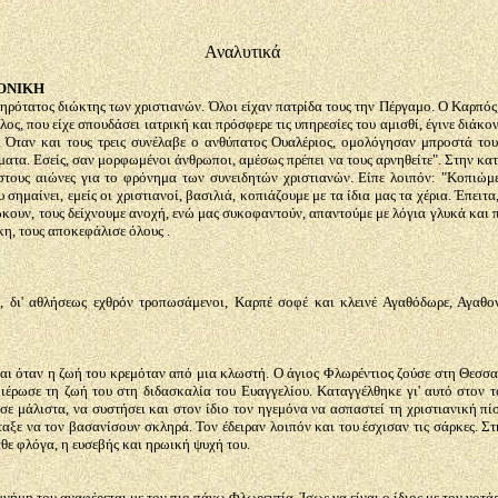
Αναλυτικά
ΘΟΝΙΚΗ
ρότατος διώκτης των χριστιανών. Όλοι είχαν πατρίδα τους την Πέργαμο. Ο Καρπός,
ος, που είχε σπουδάσει ιατρική και πρόσφερε τις υπηρεσίες του αμισθί, έγινε διά
 Όταν και τους τρεις συνέλαβε ο ανθύπατος Ουαλέριος, ομολόγησαν μπροστά του 
θήματα. Εσείς, σαν μορφωμένοι άνθρωποι, αμέσως πρέπει να τους αρνηθείτε". Στην κ
στους αιώνες για το φρόνημα των συνειδητών χριστιανών. Είπε λοιπόν: "Κοπιώμεν
μαίνει, εμείς οι χριστιανοί, βασιλιά, κοπιάζουμε με τα ίδια μας τα χέρια. Έπειτα
ιώκουν, τους δείχνουμε ανοχή, ενώ μας συκοφαντούν, απαντούμε με λόγια γλυκά και
η, τους αποκεφάλισε όλους .
ι, δι' αθλήσεως εχθρόν τροπωσάμενοι, Καρπέ σοφέ και κλεινέ Αγαθόδωρε, Αγαθ
αι όταν η ζωή του κρεμόταν από μια κλωστή. Ο άγιος Φλωρέντιος ζούσε στη Θεσσαλ
ιέρωσε τη ζωή του στη διδασκαλία του Ευαγγελίου. Καταγγέλθηκε γι' αυτό στον 
ε μάλιστα, να συστήσει και στον ίδιο τον ηγεμόνα να ασπαστεί τη χριστιανική πίσ
ταξε να τον βασανίσουν σκληρά. Τον έδειραν λοιπόν και του έσχισαν τις σάρκες. Σ
άθε φλόγα, η ευσεβής και ηρωική ψυχή του.
μη του αναφέρεται με τον πιο πάνω Φλωρεντία. Ίσως να είναι ο ίδιος με τον νοτάρ