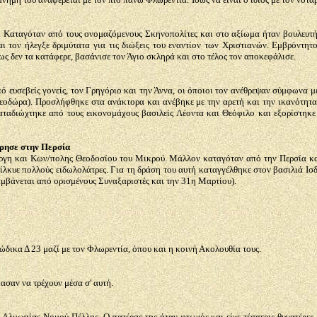
. Καταγόταν από τους ονομαζόμενους Σκηνοπολίτες και στο αξίωμα ήταν βουλευτή
 τον ήλεγξε δριμύτατα για τις διώξεις του εναντίον των Χριστιανών. Εμβρόντητ
ως δεν τα κατάφερε, βασάνισε τον Άγιο σκληρά και στο τέλος τον αποκεφάλισε.
ευσεβείς γονείς, τον Γρηγόριο και την Άννα, οι όποιοι τον ανέθρεψαν σύμφωνα με 
Θεοδώρα). Προσλήφθηκε στα ανάκτορα και ανέβηκε με την αρετή και την ικανότητα 
ταδιώχτηκε από τους εικονομάχους βασιλείς Λέοντα και Θεόφιλο και εξορίστηκε 
ρησε στην Περσία
γέργη και Κων/πολης Θεοδοσίου του Μικρού. Μάλλον καταγόταν από την Περσία κα
 είλκυε πολλούς ειδωλολάτρες. Για τη δράση του αυτή καταγγέλθηκε στον βασιλιά Ι
αμβάνεται από ορισμένους Συναξαριστές και την 31η Μαρτίου).
δικα Δ 23 μαζί με τον Φλωρεντία, όπου και η κοινή Ακολουθία τους.
σαν να τρέχουν μέσα σ' αυτή.
 Αλμωπίας Νομού Πέλλης. Ο πατέρας της ήταν φτωχός και είχε τέσσερις θυγατέρε