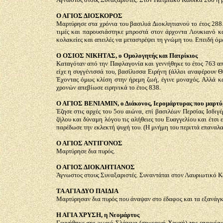
Ο ΑΓΙΟΣ ΔΙΟΣΚΟΡΟΣ
Μαρτύρησε στα χρόνια του βασιλιά Διοκλητιανού το έτος 288
τιμές και παρουσιάστηκε μπροστά στον άρχοντα Λουκιανό και
κολακείες και απειλές να μεταστρέψει τη γνώμη του. Επειδή όμ
Ο ΟΣΙΟΣ ΝΙΚΗΤΑΣ, ο Ομολογητής και Πατρίκιος
Καταγόταν από την Παφλαγονία και γεννήθηκε το έτος 763 από 
είχε η συγγένισσά του, βασίλισσα Ειρήνη (άλλοι αναφέρουν 
Έχοντας όμως κλίση στην ήρεμη ζωή, έγινε μοναχός. Αλλά κα
χρονών απεβίωσε ειρηνικά το έτος 838.
Ο ΑΓΙΟΣ ΒΕΝΙΑΜΙΝ, ο Διάκονος, Ιερομάρτυρας που μαρτύ
Έζησε στις αρχές του 5ου αιώνα, επί βασιλέων Περσίας Ισδι
ζήλου και δύναμη λόγου τις αλήθειες του Ευαγγελίου και έτσι
παρέδωσε την εκλεκτή ψυχή του. (Η μνήμη του περιττά επαναλ
Ο ΑΓΙΟΣ ΑΝΤΙΓΟΝΟΣ
Μαρτύρησε δια πυρός.
Ο ΑΓΙΟΣ ΔΙΟΚΛΗΤΙΑΝΟΣ
Άγνωστος στους Συναξαριστές. Συναντάται στον Λαυριωτικό Κώ
ΤΑ ΑΓΙΑ ΔΥΟ ΠΑΙΔΙΑ
Μαρτύρησαν δια πυρός που άναψαν στο έδαφος και τα εξανάγκα
Η ΑΓΙΑ ΧΡΥΣΗ, η Νεομάρτυς
Γεννήθηκε στο χωριό Σλάτενα (σημερινή Χρυσή) της επαρχίας