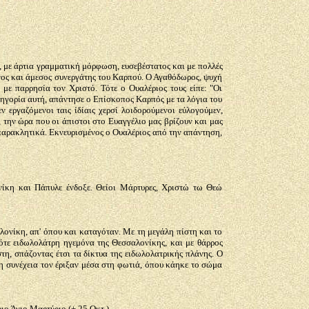
 με άρτια γραμματική μόρφωση, ευσεβέστατος και με πολλές
κονος και άμεσος συνεργάτης του Καρπού. Ο Αγαθόδωρος, ψυχή
με παρρησία τον Χριστό. Τότε ο Ουαλέριος τους είπε: "Οι
ατηγορία αυτή, απάντησε ο Επίσκοπος Καρπός με τα λόγια του
 εργαζόμενοι ταις ίδίαις χερσί λοιδορούμενοι εύλογούμεν,
, την ώρα που οι άπιστοι στο Ευαγγέλιο μας βρίζουν και μας
 παρακλητικά. Εκνευρισμένος ο Ουαλέριος από την απάντηση,
ονίκη και Πάπυλε ένδοξε. Θείοι Μάρτυρες, Χριστώ τω Θεώ
ονίκη, απ' όπου και καταγόταν. Με τη μεγάλη πίστη και το
τότε ειδωλολάτρη ηγεμόνα της Θεσσαλονίκης, και με θάρρος
τη, σπάζοντας έτσι τα δίκτυα της ειδωλολατρικής πλάνης. Ο
τη συνέχεια τον έριξαν μέσα στη φωτιά, όπου κάηκε το σώμα
ιο Άγιο Μαρτύριο (+ 25 Οκτ.).