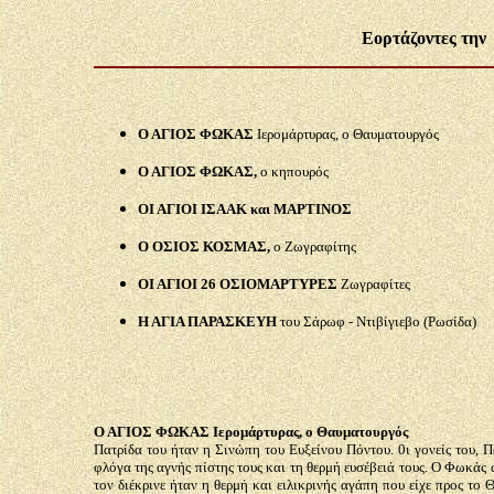
Εορτάζοντες την 
Ο ΑΓΙΟΣ ΦΩΚΑΣ
Ιερομάρτυρας, ο Θαυματουργός
Ο ΑΓΙΟΣ ΦΩΚΑΣ,
ο κηπουρός
ΟΙ ΑΓΙΟΙ ΙΣΑΑΚ και ΜΑΡΤΙΝΟΣ
Ο ΟΣΙΟΣ ΚΟΣΜΑΣ,
ο Ζωγραφίτης
ΟΙ ΑΓΙΟΙ 26 ΟΣΙΟΜΑΡΤΥΡΕΣ
Ζωγραφίτες
Η ΑΓΙΑ ΠΑΡΑΣΚΕΥΗ
του Σάρωφ - Ντιβίγιεβο (Ρωσίδα)
Ο ΑΓΙΟΣ ΦΩΚΑΣ Ιερομάρτυρας, ο Θαυματουργός
Πατρίδα του ήταν η Σινώπη του Ευξείνου Πόντου. 0ι γονείς του,
φλόγα της αγνής πίστης τους και τη θερμή ευσέβειά τους. Ο Φωκάς
τον διέκρινε ήταν η θερμή και ειλικρινής αγάπη που είχε προς το