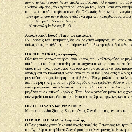
πάντα τα θεόπνευστα λόγια της Αγίας Γραφής: "Ό αγαπών τον αδελφ
Εκείνος, δηλαδή, που αγαπά τον αδελφό του, μένει μέσα στο πνευμα
στο πνευματικό και ηθικό σκοτάδι. Ο Φωκάς, λοιπόν, με την αγάπη
τα θαύματα που τον αξίωσε ο Θεός να πράττει, κατόρθωσε να φέρει
τον έριξαν μέσα σε καυτό λουτρό.
1. Α' επιστολή Ιωάννου, Β 1Ο-11.
Απολυτίκιο. Ήχος δ'. Ταχύ προκατάλαβε.
Εκ βρέφους του Πνεύματος, όφθείς δοχείον λαμπρόν, θαυμάτων έπλ
όσίως, έπιες έν άθλήσει, το ποτήριον τούτου* ω πρέσβευε δεόμεθα, 
Ο ΑΓΙΟΣ ΦΩΚΑΣ, ο κηπουρός
Όλα του τα υπάρχοντα ήταν ένας κήπος, που καλλιεργούσε με μεγ
αυτή με τα φυτά, με τα άνθη, με τα λαχανικά και με τους καρπούς
όμως ήταν πολύ οικονόμος και ολιγαρκής στις ανάγκες του, μπορού
άνοιξη και το καλοκαίρι κάτω από τη σκιά και μέσα στις ευωδιές 
μελετούσε με ευχαρίστηση τα ιερά βιβλία. Έλεγε μάλιστα σ' εκείνου
περιποίησή της, για να μη βγάζει αγκάθια και τριβόλια. Αλλά ο κηπ
όπου μπορούσε, συντελούσε στον καθαρισμό και την καλλιέργειά 
μεγάλου πνευματικού κέρδους. Έτσι δεν ωφελούσε μόνο τους χριστ
συνελήφθη και καταδικάστηκε. Έτσι ο ευσεβής και φιλάνθρωπος κ
ΟΙ ΑΓΙΟΙ ΙΣΑΑΚ και ΜΑΡΤΙΝΟΣ
Μαρτύρησαν δια ξίφους. Σ' ορισμένους Συναξαριστές, αναφέρεται μα
Ο ΟΣΙΟΣ ΚΟΣΜΑΣ, ο Ζωγραφίτης
Ό Όσιος αυτός γεννήθηκε από γονείς ευσεβείς. Ο πατέρας του ήτα
στο Άγιο Όρος, στη Μονή Ζωγράφου όπου έγινε μοναχός. Η ζωή του