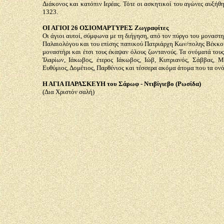
Διάκονος και κατόπιν Ιερέας. Τότε οι ασκητικοί του αγώνες αυξήθ
1323.
ΟΙ ΑΓΙΟΙ 26 ΟΣΙΟΜΑΡΤΥΡΕΣ Ζωγραφίτες
Οι άγιοι αυτοί, σύμφωνα με τη διήγηση, από τον πύργο του μοναστη
Παλαιολόγου και του επίσης παπικού Πατριάρχη Κων/πολης Βέκκου 
μοναστήρι και έτσι τους έκαψαν όλους ζωντανούς. Τα ονόματά τους
Ίλαρίων, Ιάκωβος, έτερος Ιάκωβος, Ιώβ, Κυπριανός, Σάββας, Μ
Ευθύμιος, Δομέτιος, Παρθένιος και τέσσερα ακόμα άτομα που τα ονό
Η ΑΓΙΑ ΠΑΡΑΣΚΕΥΗ του Σάρωφ - Ντιβίγιεβο (Ρωσίδα)
(Δια Χριστόν σαλή)