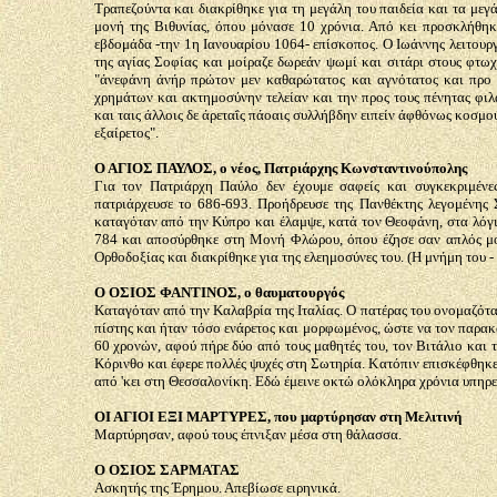
Τραπεζούντα και διακρίθηκε για τη μεγάλη του παιδεία και τα με
μονή της Βιθυνίας, όπου μόνασε 10 χρόνια. Από κει προσκλήθηκε
εβδομάδα -την 1η Ιανουαρίου 1064- επίσκοπος.
Ο
Ιωάννης λειτουργ
της αγίας Σοφίας και μοίραζε δωρεάν ψωμί και σιτάρι στους φτωχ
"άνεφάνη άνήρ πρώτον μεν καθαρώτατος και αγνότατος και πρ
χρημάτων και
α
κτημοσύνην τελείαν και την προς τους πένητας φιλ
και ταις άλλοις δε άρεταΐς πάοαις συλλήβδην ειπείν άφθόνως κοσμο
εξαίρετος".
Ο ΑΓΙΟΣ ΠΑΥΛΟΣ, ο νέος, Πατριάρχης Κωνσταντινούπολης
Για τον Πατριάρχη Παύλο δεν έχουμε σαφείς και συγκεκριμένες
πατριάρχευσε το 686-693. Προήδρευσε της Πανθέκτης λεγομένης Σ
καταγόταν από την Κύπρο και έλαμψε, κατά τον Θεοφάνη, στα λόγι
784 και αποσύρθηκε στη Μονή Φλώρου, όπου έζησε σαν απλός μο
Ορθοδοξίας και διακρίθηκε για της ελεημοσύνες του. (
Η
μνήμη του - 
Ο ΟΣΙΟΣ ΦΑΝΤΙΝΟΣ, ο θαυματουργός
Καταγόταν από την Καλαβρία της Ιταλίας.
Ο
πατέρας του ονομαζότα
πίστης και ήταν τόσο ενάρετος και μορφωμένος, ώστε να τον παρακ
60 χρονών, αφού πήρε δύο από τους μαθητές του, τον Βιτάλιο και
Κόρινθο και έφερε πολλές ψυχές στη Σωτηρία. Κατόπιν επισκέφθηκε
από 'κει στη Θεσσαλονίκη. Εδώ έμεινε οκτώ ολόκληρα χρόνια υπηρε
ΟΙ ΑΓΙΟΙ ΕΞΙ ΜΑΡΤΥΡΕΣ, που μαρτύρησαν στη Μελιτινή
Μαρτύρησαν,
αφού
τους έπνιξαν μέσα στη θάλασσα.
Ο ΟΣΙΟΣ ΣΑΡΜΑΤΑΣ
Ασκητής της Έρημου. Απεβίωσε ειρηνικά.