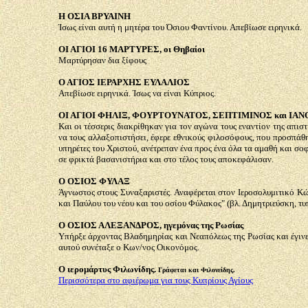
Η ΟΣΙΑ ΒΡΥΑΙΝΗ
Ίσως είναι αυτή
η
μητέρα του Όσιου Φαντίνου. Απεβίωσε ειρηνικά.
ΟΙ ΑΓΙΟΙ 16 ΜΑΡΤΥΡΕΣ
,
οι Θηβαίοι
Μαρτύρησαν δια ξίφους
Ο ΑΓΙΟΣ ΙΕΡΑΡΧΗΣ ΕΥΛΑΛΙΟΣ
Απεβίωσε ειρηνικά. Ίσως να είναι Κύπριος.
ΟΙ ΑΓΙΟΙ ΦΗΛΙΞ, ΦΟΥΡΤΟΥΝΑΤΟΣ, ΣΕΠΤΙΜΙΝΟΣ και ΙΑΝ
Και οι τέσσερις διακρίθηκαν για τον αγώνα τους εναντίον της απι
να τους αλλαξοπιστήσει, έφερε εθνικούς φιλοσόφους, που προσπάθη
υπηρέτες του Χριστού, ανέτρεπαν ένα προς ένα όλα τα αμαθή και σο
σε φρικτά βασανιστήρια και στο τέλος τους αποκεφάλισαν.
Ο ΟΣΙΟΣ ΦΥΛΑΞ
Άγνωστος στους Συναξαριστές. Αναφέρεται στον
Ι
εροσολυμιτικό Κώ
και Παύλου του νέου και του οσίου Φύλακος" (βλ. Δημητριεύσκη, τυπ
Ο ΟΣΙΟΣ ΑΛΕΞΑΝΔΡΟΣ
,
ηγεμόνας της Ρωσίας
Υπήρξε άρχοντας Βλαδημηρίας και Νεαπόλεως της Ρωσίας και έγινε
αυτού συνέταξε ο Κων/νος Οικονόμος.
Ο ιερομάρτυς Φιλωνίδης.
Γράφεται και Φιλονείδης.
Περισσότερα στο αφιέρωμα για τους Κυπρίους Αγίους