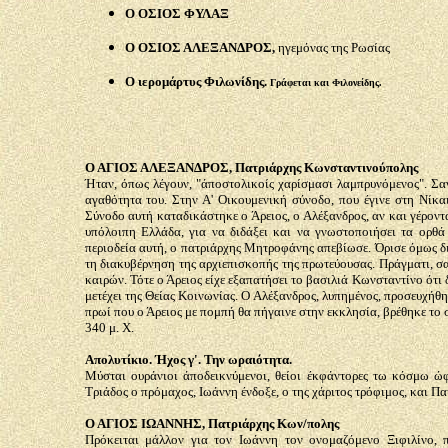
Ο ΟΣΙΟΣ ΦΥΛΑΞ
Ο ΟΣΙΟΣ ΑΛΕΞΑΝΔΡΟΣ,
ηγεμόνας της Ρωσίας
Ο ιερομάρτυς Φιλωνίδης.
Γράφεται και Φιλονείδης.
Ο ΑΓΙΟΣ ΑΛΕΞΑΝΔΡΟΣ, Πατριάρχης Κωνσταντινούπολης
Ήταν, όπως λέγουν, "άποστολικοίς χαρίσμασι λαμπρυνόμενος". Σαν 
αγαθότητα του. Στην Α' Οικουμενική σύνοδο, που έγινε στη Νίκαι
Σύνοδο αυτή καταδικάστηκε ο Άρειος, ο Αλέξανδρος, αν και γέροντ
υπόλοιπη Ελλάδα, για να διδάξει και να γνωστοποιήσει τα ορθ
περιοδεία αυτή, ο πατριάρχης Μητροφάνης απεβίωσε. Όρισε όμως δ
τη διακυβέρνηση της αρχιεπισκοπής της πρωτεύουσας. Πράγματι, σ
καιρών. Τότε ο Άρειος είχε εξαπατήσει το βασιλιά Κωνσταντίνο ότι 
μετέχει της Θείας Κοινωνίας.
Ο
Αλέξανδρος, λυπημένος, προσευχήθηκ
πρωί που ο Άρειος με πομπή θα πήγαινε στην εκκλησία, βρέθηκε τ
340 μ.
Χ.
Απολυτίκιο. Ήχος γ'. Την ωραιότητα.
Μύσται ουράνιοι άποδεικνύμενοι, θείοι έκφάντορες τω κόσμω ώφθ
Τριάδος ο πρόμαχος, Ιωάννη ένδοξε, ο της χάριτος τρόφιμος, και Π
Ο ΑΓΙΟΣ ΙΩΑΝΝΗΣ, Πατριάρχης Κων/πολης
Πρόκειται μάλλον για τον Ιωάννη τον ονομαζόμενο Ξιφιλίνο, 