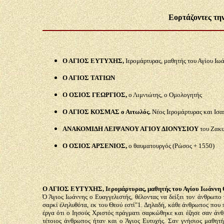
Εορτάζοντες τη
Ο ΑΓΙΟΣ ΕΥΤΥΧΗΣ,
Ιερομάρτυρας, μαθητής του Αγίου Ιω
Ο ΑΓΙΟΣ ΤΑΤΙΩΝ
Ο ΟΣΙΟΣ ΓΕΩΡΓΙΟΣ,
ο Λιμνιώτης, ο Ομολογητής
Ο ΑΓΙΟΣ ΚΟΣΜΑΣ ο Αιτωλός.
Νέος Ιερομάρτυρας και Ισ
ΑΝΑΚΟΜΙΔΗ ΛΕΙΨΑΝΟΥ ΑΓΙΟΥ ΔΙΟΝΥΣΙΟΥ
του Ζακυ
Ο ΟΣΙΟΣ ΑΡΣΕΝΙΟΣ,
ο θαυματουργός (Ρώσος + 1550)
Ο ΑΓΙΟΣ ΕΥΤΥΧΗΣ, Ιερομάρτυρας, μαθητής του Αγίου Ιωάννη 
Ό Άγιος Ιωάννης ο Ευαγγελιστής, θέλοντας να δείξει τον άνθρωπο 
σαρκί έληλυθότα, εκ του Θεού εστί"1. Δηλαδή, κάθε άνθρωπος που 
έργα ότι ο Ιησούς Χριστός πράγματι σαρκώθηκε και έζησε σαν άν
τέτοιος άνθρωπος ήταν και ο Άγιος Ευτυχής. Σαν γνήσιος μαθητής