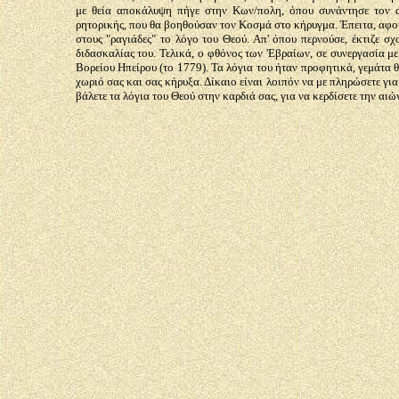
με θεία αποκάλυψη πήγε στην Κων/πολη, όπου συνάντησε τον α
ρητορικής, που θα βοηθούσαν τον Κοσμά στο κήρυγμα. Έπειτα, αφού
στους "ραγιάδες" το λόγο του Θεού. Απ' όπου περνούσε, έκτιζε σχ
διδασκαλίας του. Τελικά, ο φθόνος των 'Εβραίων, σε συνεργασία μ
Βορείου Ηπείρου (το 1779). Τα λόγια του ήταν προφητικά, γεμάτα 
χωριό σας και σας κήρυξα. Δίκαιο είναι λοιπόν να με πληρώσετε γι
βάλετε τα λόγια του Θεού στην καρδιά σας, για να κερδίσετε την αιώ