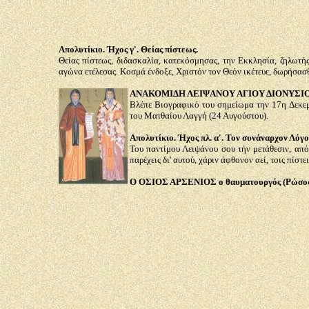
Απολυτίκιο. Ήχος γ'. Θείας πίστεως.
Θείας πίστεως, διδασκαλία, κατεκόσμησας, την Εκκλησία, ζηλωτή
αγώνα ετέλεσας. Κοσμά ένδοξε, Χριστόν τον Θεόν ικέτευε, δωρήσασθ
ΑΝΑΚΟΜΙΔΗ ΛΕΙΨΑΝΟΥ ΑΓΙΟΥ ΔΙΟΝΥΣΙΟΥ
Βλέπε Βιογραφικό του σημείωμα την 17η Δεκεμ
του Ματθαίου Λαγγή (24 Αυγούστου).
Απολυτίκιο. Ήχος πλ. α'. Τον συνάναρχον Λόγο
Του παντίμου Λειψάνου σου τήν μετάθεσιν, απ
παρέχεις δι' αυτού, χάριν άφθονον αεί, τοις πίστ
Ο ΟΣΙΟΣ ΑΡΣΕΝΙΟΣ ο θαυματουργός (Ρώσος