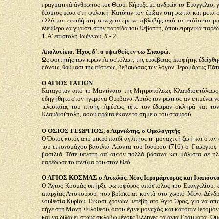
πραγματικά άνθρωπος του Θεού. Κήρυξε με ανδρεία το Ευαγγέλιο, 
δέσμιος μέσα στη φυλακή. Κατόπιν τον έριξαν στη φωτιά και μετά 
αλλά και επειδή στη συνέχεια έμεινε αβλαβής από τα υπόλοιπα μα
ελεύθερο να γυρίσει στην πατρίδα του Σεβαστή, όπου ειρηνικά παρέ
1. Α' επιστολή Ιωάννου, δ' - 2.
Απολυτίκιο. Ήχος δ'. ο υψωθείς εν τω Σταυρώ.
Ως φοιτητής των ιερών Αποστόλων, της ευσέβειας ύποφήτης έδείχθης
πόνοις, θαύμασι της πίστεως, βεβαιώσας τον λόγον. Ίερομάρτυς Πάτ
Ο ΑΓΙΟΣ ΤΑΤΙΩΝ
Καταγόταν από το Μαντίναιο της Μητροπόλεως Κλαυδιουπόλεως στ
οδηγήθηκε στον ηγεμόνα Ουρβανό. Αυτός τον ρώτησε αν επιμένει να
τελευταίας του πνοής. Αμέσως τότε τον έδειραν σκληρά και το
Κλαυδιούπολη, αφού πρώτα έκανε το σημείο του σταυρού.
Ο ΟΣΙΟΣ ΓΕΩΡΓΙΟΣ, ο Λιμνιώτης, ο Ομολογητής
Ό Όσιος αυτός από μικρό παιδί αγάπησε τη μοναχική ζωή και όταν 
του εικονομάχου βασιλιά Λέοντα του Ισαύρου (716) ο Γεώργιος 
βασιλιά. Τότε υπέστη απ' αυτόν πολλά βάσανα και μάλιστα σε ηλ
παρέδωσε το πνεύμα του στον Θεό.
Ο ΑΓΙΟΣ ΚΟΣΜΑΣ ο Αιτωλός. Νέος Ιερομάρτυρας και Ισαπόστο
Ό Άγιος Κοσμάς υπήρξε φωτοφόρος απόστολος του Ευαγγελίου, σ
επαρχίας Αποκούρου, που βρίσκεται κοντά στο χωριό Μέγα Δένδρο
νουθεσία Κυρίου. Είκοσι χρονών μετέβη στο Άγιο Όρος, για να σπ
πήγε στη Μονή Φιλόθεου, όπου έγινε μοναχός και κατόπιν Ιερομόνα
και να διδάξει στους σκλαβωμένους Έλληνες τα άγια Γράμματα. Όμω