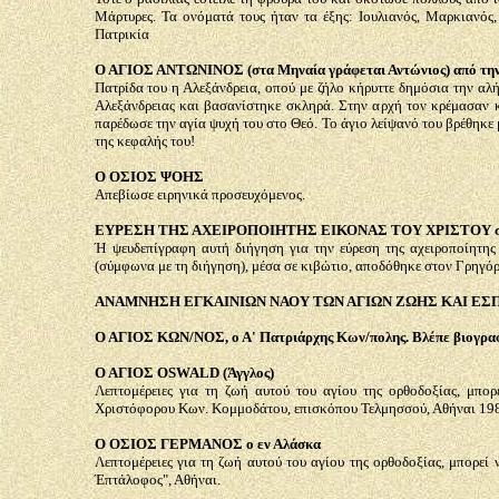
Μάρτυρες. Τα ονόματά τους ήταν τα έξης: Ιουλιανός, Μαρκιανός,
Πατρικία
Ο ΑΓΙΟΣ ΑΝΤΩΝΙΝΟΣ (στα Μηναία γράφεται Αντώνιος) από την 
Πατρίδα του η Αλεξάνδρεια, οπού με ζήλο κήρυττε δημόσια την αλ
Αλεξάνδρειας και βασανίστηκε σκληρά. Στην αρχή τον κρέμασαν κα
παρέδωσε την αγία ψυχή του στο Θεό. Το άγιο λείψανό του βρέθηκε 
της κεφαλής του!
Ο ΟΣΙΟΣ ΨΟΗΣ
Απεβίωσε ειρηνικά προσευχόμενος.
ΕΥΡΕΣΗ ΤΗΣ ΑΧΕΙΡΟΠΟΙΗΤΗΣ ΕΙΚΟΝΑΣ ΤΟΥ ΧΡΙΣΤΟΥ στ
Ή ψευδεπίγραφη αυτή διήγηση για την εύρεση της αχειροποίητης 
(σύμφωνα με τη διήγηση), μέσα σε κιβώτιο, αποδόθηκε στον Γρηγόρ
ΑΝΑΜΝΗΣΗ ΕΓΚΑΙΝΙΩΝ ΝΑΟΥ ΤΩΝ ΑΓΙΩΝ ΖΩΗΣ ΚΑΙ ΕΣΠΕΡ
Ο ΑΓΙΟΣ ΚΩΝ/ΝΟΣ, ο Α' Πατριάρχης Κων/πολης. Βλέπε βιογραφί
Ο ΑΓΙΟΣ OSWALD (Άγγλος)
Λεπτομέρειες για τη ζωή αυτού του αγίου της ορθοδοξίας, μπο
Χριστόφορου Κων. Κομμοδάτου, επισκόπου Τελμησσού, Αθήναι 19
Ο ΟΣΙΟΣ ΓΕΡΜΑΝΟΣ ο εν Αλάσκα
Λεπτομέρειες για τη ζωή αυτού του αγίου της ορθοδοξίας, μπορεί 
Έπτάλοφος", Αθήναι.