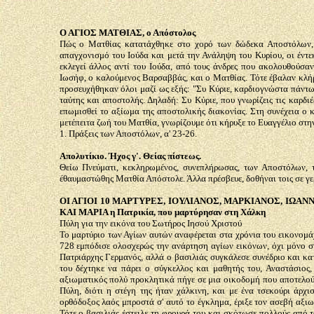
Ο ΑΓΙΟΣ ΜΑΤΘΙΑΣ, ο Απόστολος
Πώς ο Ματθίας κατατάχθηκε στο χορό των δώδεκα Αποστόλων, 
απαγχονισμό του Ιούδα και μετά την Ανάληψη του Κυρίου, οι έντε
εκλεγεί άλλος αντί του Ιούδα, από τους άνδρες που ακολουθούσα
Ιωσήφ, ο καλούμενος Βαρσαββάς, και ο Ματθίας. Τότε έβαλαν κλήρ
προσευχήθηκαν όλοι μαζί ως εξής: "Συ Κύριε, καρδιογνώστα πάντων
ταύτης και αποστολής. Δηλαδή: Συ Κύριε, που γνωρίζεις τις καρδι
επωμισθεί το αξίωμα της αποστολικής διακονίας. Στη συνέχεια ο 
μετέπειτα ζωή του Ματθία, γνωρίζουμε ότι κήρυξε το Ευαγγέλιο στην
1. Πράξεις των Αποστόλων, α' 23-26.
Απολυτίκιο. Ήχος γ'. Θείας πίστεως.
Θείω Πνεύματι, κεκληρωμένος, συνεπλήρωσας, των Αποστόλων, 
έθαυμαστώθης Ματθία Απόστολε. Άλλα πρέσβευε, δοθήναι τοις σε γε
ΟΙ ΑΓΙΟΙ 10 ΜΑΡΤΥΡΕΣ, ΙΟΥΛΙΑΝΟΣ, ΜΑΡΚΙΑΝΟΣ, ΙΩΑΝ
ΚΑΙ ΜΑΡΙΑ η Πατρικία, που μαρτύρησαν στη Χάλκη
Πύλη για την εικόνα του Σωτήρος Ιησού Χριστού
Το μαρτύριο των Αγίων αυτών αναφέρεται στα χρόνια του εικονομάχ
728 εμπόδισε ολοσχερώς την ανάρτηση αγίων εικόνων, όχι μόνο στ
Πατριάρχης Γερμανός, αλλά ο βασιλιάς συγκάλεσε συνέδριο και κα
του δέχτηκε να πάρει ο σύγκελλος και μαθητής του, Αναστάσιος,
αξιωματικός πολύ προκλητικά πήγε σε μια οικοδομή που αποτελο
Πύλη, διότι η στέγη της ήταν χάλκινη, και με ένα τσεκούρι άρχ
ορθόδοξος λαός μπροστά σ' αυτό το έγκλημα, έριξε τον ασεβή αξι
Τότε ο βασιλιάς έστειλε τη φρουρά του και σκότωσε πολλούς από 