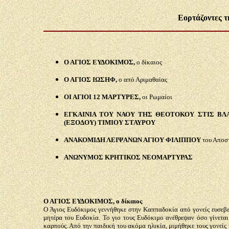
Εορτάζοντες τ
Ο ΑΓΙΟΣ ΕΥΔΟΚΙΜΟΣ,
ο δίκαιος
Ο ΑΓΙΟΣ ΙΩΣΗΦ,
ο από Αριμαθαίας
ΟΙ ΑΓΙΟΙ 12 ΜΑΡΤΥΡΕΣ,
οι Ρωμαίοι
ΕΓΚΑΙΝΙΑ ΤΟΥ ΝΑΟΥ ΤΗΣ ΘΕΟΤΟΚΟΥ ΣΤΙΣ ΒΛ
(ΕΞΟΔΟΥ) ΤΙΜΙΟΥ ΣΤΑΥΡΟΥ
ΑΝΑΚΟΜΙΔΗ ΛΕΙΨΑΝΩΝ ΑΓΙΟΥ ΦΙΛΙΠΠΟΥ
του Αποσ
ΑΝΩΝΥΜΟΣ ΚΡΗΤΙΚΟΣ ΝΕΟΜΑΡΤΥΡΑΣ
Ο ΑΓΙΟΣ ΕΥΔΟΚΙΜΟΣ, ο δίκαιος
Ο Άγιος Ευδόκιμος γεννήθηκε στην Καππαδοκία από γονείς ευσεβεί
μητέρα του Ευδοκία. Το γιο τους Ευδόκιμο ανέθρεψαν όσο γίνεται
καρπούς. Από την παιδική του ακόμα ηλικία, μιμήθηκε τους γονείς