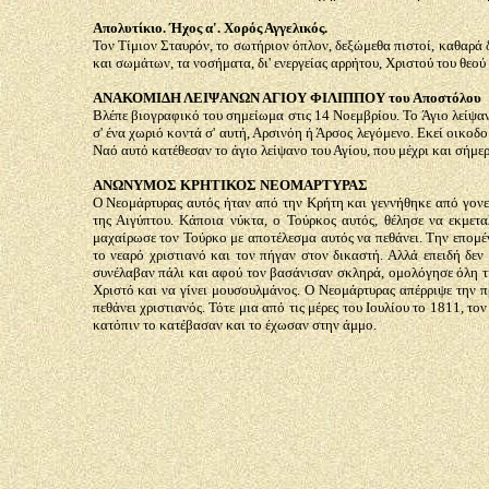
Απολυτίκιο. Ήχος α'. Χορός Αγγελικός.
Τον Τίμιον Σταυρόν, το σωτήριον όπλον, δεξώμεθα πιστοί, καθαρά δ
και σωμάτων, τα νοσήματα, δι' ενεργείας αρρήτου, Χριστού του θεού
ΑΝΑΚΟΜΙΔΗ ΛΕΙΨΑΝΩΝ ΑΓΙΟΥ ΦΙΛΙΠΠΟΥ του Αποστόλου
Βλέπε βιογραφικό του σημείωμα στις 14 Νοεμβρίου. Το Άγιο λείψα
σ' ένα χωριό κοντά σ' αυτή, Αρσινόη ή Άρσος λεγόμενο. Εκεί οικο
Ναό αυτό κατέθεσαν το άγιο λείψανο του Αγίου, που μέχρι και σήμερ
ΑΝΩΝΥΜΟΣ ΚΡΗΤΙΚΟΣ ΝΕΟΜΑΡΤΥΡΑΣ
Ο Νεομάρτυρας αυτός ήταν από την Κρήτη και γεννήθηκε από γονεί
της Αιγύπτου. Κάποια νύκτα, ο Τούρκος αυτός, θέλησε να εκμετα
μαχαίρωσε τον Τούρκο με αποτέλεσμα αυτός να πεθάνει. Την επομέ
το νεαρό χριστιανό και τον πήγαν στον δικαστή. Αλλά επειδή δεν
συνέλαβαν πάλι και αφού τον βασάνισαν σκληρά, ομολόγησε όλη την 
Χριστό και να γίνει μουσουλμάνος. Ο Νεομάρτυρας απέρριψε την π
πεθάνει χριστιανός. Τότε μια από τις μέρες του Ιουλίου το 1811, τ
κατόπιν το κατέβασαν και το έχωσαν στην άμμο.