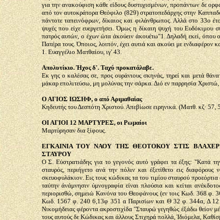
για την ανακούφιση κάθε είδους δυστυχισμένων, προπάντων δε ορ
από τον αυτοκράτορα Θεόφιλο (829) στρατοπεδάρχης στην Καππαδοκ
πάντοτε ταπεινόφρων, δίκαιος και φιλάνθρωπος. Αλλά στο 33ο έτος
ψυχές που είχε ευεργετήσει. Όμως η δίκαιη ψυχή του Ευδόκιμου συ
πατρός αυτών, ο έχων ώτα άκούειν άκουέτω"1. Δηλαδή εκεί, όπου ο
Πατέρα τους. Όποιος, λοιπόν, έχει αυτιά και ακούει με ενδιαφέρον κ
1. Ευαγγέλιο Ματθαίου, ιγ' 43.
Απολυτίκιο. Ήχος δ'. Ταχύ προκατάλαβε.
Εκ γης ο καλέσας σε, προς ουράνιους σκηνάς, τηρεί και μετά θάνα
μάκαρ επολιτεύσω, μη μολύνας την σάρκα. Διό εν παρρησία Χριστώ,
Ο ΑΓΙΟΣ ΙΩΣΗΦ, ο από Αριμαθαίας
Κηδευτής του Δεσπότη Χριστού. Απεβίωσε ειρηνικά. (Ματθ. κζ· 57, 5
ΟΙ ΑΓΙΟΙ 12 ΜΑΡΤΥΡΕΣ, οι Ρωμαίοι
Μαρτύρησαν δια ξίφους.
ΕΓΚΑΙΝΙΑ ΤΟΥ ΝΑΟΥ ΤΗΣ ΘΕΟΤΟΚΟΥ ΣΤΙΣ ΒΛΑΧΕΡΝ
ΣΤΑΥΡΟΥ
Ο Σ. Εύστρατιάδης για το γεγονός αυτό γράφει τα έξης: "Κατά τη
σταυρός, περιήγετο ανά την πόλιν και έξετίθετο εις διαφόρους
σκευοφυλάκιον. Εις τους κώδικας τα του τιμίου σταυρού προεόρτια
ταύτην άνάμνησιν ύμνογραφία είναι πλούσια και κείται ανέκδοτος
περιορισθώ, σημειώ Κανόνα του Θεοφάνους (εν τοις Κωδ. 368 φ. 3
Κωδ. 1567 φ. 240 6,13φ 351 α Παρισίων και Θ 32 φ. 344α, Δ 12 
Νικομήδειας φέροντα ακροστιχίδα "Σταυρώ γεγηθώς έξάδω θείον μέλ
τους αυτούς δε Κώδικας και άλλους Στιχηρά πολλά, Ίδιόμελα, Καθίσ