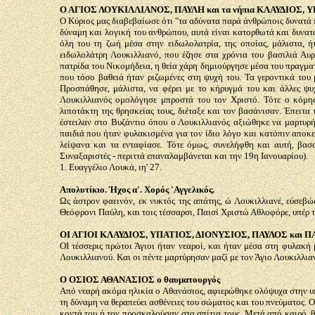
Ο ΑΓΙΟΣ ΛΟΥΚΙΛΛΙΑΝΟΣ, ΠΑΥΛΗ και τα νήπια ΚΛΑΥΔΙΟΣ, 
Ο Κύριος μας διαβεβαίωσε ότι "τα αδύνατα παρά άνθρώποις δυνατά π
δύναμη και λογική του ανθρώπου, αυτά είναι κατορθωτά και δυνατ
όλη του τη ζωή μέσα στην ειδωλολατρία, της οποίας, μάλιστα, ήτ
ειδωλολάτρη Λουκιλλιανό, που έζησε στα χρόνια του βασιλιά Αυ
πατρίδα του Νικομήδεια, η θεία χάρη δημιούργησε μέσα του πραγματ
που τόσο βαθειά ήταν ριζωμένες στη ψυχή του. Τα γεροντικά του 
Προσπάθησε, μάλιστα, να φέρει με το κήρυγμά του και άλλες ψυ
Λουκιλλιανός ομολόγησε μπροστά του τον Χριστό. Τότε ο κόμης,
λιποτάκτη της θρησκείας τους, διέταξε και τον βασάνισαν. Έπειτα
έστειλαν στο Βυζάντιο όπου ο Λουκιλλιανός αξιώθηκε να μαρτυρή
παιδιά που ήταν φυλακισμένα για τον ίδιο λόγο και κατόπιν αποκε
λείψανα και τα ενταφίασε. Τότε όμως, συνελήφθη και αυτή, βασα
Συναξαριστές - περιττά επαναλαμβάνεται και την 19η Ιανουαρίου).
1. Ευαγγέλιο Λουκά, ιη' 27.
Απολυτίκιο. Ήχος α'. Χορός 'Αγγελικός.
Ως άστρον φαεινόν, εκ νυκτός της απάτης, ώ Λουκιλλιανέ, εύσεβώς
Θεόφρονι Παύλη, και τοις τέσσαρσι, Παισί Χριστώ Αθλοφόρε, υπέρ
ΟΙ ΑΓΙΟΙ ΚΛΑΥΔΙΟΣ, ΥΠΑΤΙΟΣ, ΔΙΟΝΥΣΙΟΣ, ΠΑΥΛΟΣ και Π
ΟΙ τέσσερις πρώτοι Άγιοι ήταν νεαροί, και ήταν μέσα στη φυλακή 
Λουκιλλιανού. Και οι πέντε μαρτύρησαν μαζί με τον Άγιο Λουκιλλια
Ο ΟΣΙΟΣ ΑΘΑΝΑΣΙΟΣ ο θαυματουργός
Από νεαρή ακόμα ηλικία ο Αθανάσιος, αφιερώθηκε ολόψυχα στην υπη
τη δύναμη να θεραπεύει ασθένειες του σώματος και του πνεύματος. Οι
κοντά του ή τον προσκαλούσαν στα σπίτια τους. Μετά από καιρό, θ