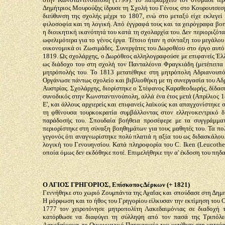
Δημήτριος Μουρούζης ίδρυσε τη Σχολή του Γένους στο Κουρουτσεσμ
διεύθυνση της σχολής μέχρι το 1807, ενώ στο μεταξύ είχε εκλεγεί
φιλοσοφία και τη λογική. Από έγγραφά τους και τα χειρόγραφα βοη
η διοικητική ικανότητά του κατά τη σχολαρχία του. Δεν περιοριζότ
ωφελιμότερα για το γένος έργα. Τέτοιο ήταν η σύνταξη του μεγάλου
οικονομικά οι Ζωσιμάδες. Συνεργάτες του Δωροθέου στο έργο αυτό
1819. Ως σχολάρχης, ο Δωρόθεος αλληλογραφούσε με επιφανείς Έλλ
ως διάδοχο του στη σχολή τον Πανταλέονα Φραγκιάδη (μετέπειτα 
μητρόπολής του. Το 1813 μετατέθηκε στη μητρόπολη Αδριανουπόλ
Οργάνωσε πάντως σχολείο και βιβλιοθήκη με τη συνεργασία του Αδρ
Αυστρίας. Σχολάρχης, διορίστηκε ο Στέφανος Καραθεοδωρής, δίδασ
συνοδικός στην Κωνσταντινούπολη, αλλά ένα έτος μετά (Απρίλιος 1
Ε', και άλλους αρχιερείς και επιφανείς λαϊκούς και απαγχονίστηκ
τη φθίνουσα τουρκοκρατία συμβάλλοντας στον ελληνοκεντρικό δ
παράδοσής του. Σπουδαία βοήθεια προσέφερε με τα συγγράμματ
περιορίστηκε στη σύναξη βοηθημάτων για τους μαθητές του. Τα πο
γεγονός ότι αναγνωρίστηκε πολύ πλατιά η αξία του ως διδασκάλου
λογική του Γενουηνσίου. Κατά πληροφορία του C. Iken (Leucothea
οποία όμως δεν εκδόθηκε ποτέ. Επιμελήθηκε την α' έκδοση του πηδα
Ο ΑΓΙΟΣ ΓΡΗΓΟΡΙΟΣ, Επίσκοπος Δέρκων (+ 1821)
Γεννήθηκε στο χωριό Ζουμπάντα της Αχαΐας και σπούδασε στη Δημ
Η μόρφωση και το ήθος του Γρηγορίου είλκυσαν την εκτίμηση του 
1777 τον χειροτόνησε μητροπολίτη Λακεδαιμόνιας σε διαδοχή 
κατόρθωσε να διαφύγει τη σύλληψη από τον πασά της Τριπόλε
Λακεδαίμονα, το Οικουμενικό Πατριαρχείο τον μετέθεσε στη μητρόπ