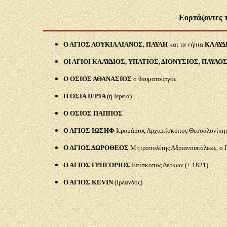
Εορτάζοντες τ
Ο ΑΓΙΟΣ ΛΟΥΚΙΛΛΙΑΝΟΣ, ΠΑΥΛΗ
και τα νήπια
ΚΛΑΥΔ
ΟΙ ΑΓΙΟΙ ΚΛΑΥΔΙΟΣ, ΥΠΑΤΙΟΣ, ΔΙΟΝΥΣΙΟΣ, ΠΑΥΛΟΣ
Ο ΟΣΙΟΣ ΑΘΑΝΑΣΙΟΣ
ο θαυματουργός
Η ΟΣΙΑ ΙΕΡΙΑ
(ή Ιερεία)
Ο ΟΣΙΟΣ ΠΑΠΠΟΣ
Ο ΑΓΙΟΣ ΙΩΣΗΦ
Ιερομάρτυς Αρχιεπίσκοπος Θεσσαλονίκη
Ο ΑΓΙΟΣ ΔΩΡΟΘΕΟΣ
Μητροπολίτης Αδριανουπόλεως, ο 
Ο ΑΓΙΟΣ ΓΡΗΓΟΡΙΟΣ
Επίσκοπος Δέρκων (+ 1821)
Ο ΑΓΙΟΣ KEVIN
(Ιρλανδός)