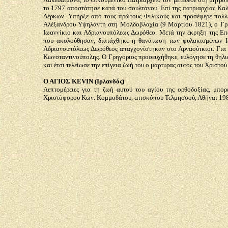
το 1797 αποστάτησε κατά του σουλτάνου. Επί της πατριαρχίας Καλ
Δέρκων. Υπήρξε από τους πρώτους Φιλικούς και προσέφερε πολλέ
Αλέξανδρου Υψηλάντη στη Μολδοβλαχία (9 Μαρτίου 1821), ο Γρη
Ιωαννίκιο και Αδριανουπόλεως Δωρόθεο. Μετά την έκρηξη της Ε
που ακολούθησαν, διατάχθηκε η θανάτωση των φυλακισμένων Ιε
Αδριανουπόλεως Δωρόθεος απαγχονίστηκαν στο Αρναούτκιοι. Για το
Κωνσταντινούπολης. Ο Γρηγόριος προσευχήθηκε, ευλόγησε τη θηλιά 
και έτσι τελείωσε την επίγεια ζωή του ο μάρτυρας αυτός του Χριστο
Ο ΑΓΙΟΣ KEVIN (Ιρλανδός)
Λεπτομέρειες για τη ζωή αυτού του αγίου της ορθοδοξίας, μπο
Χριστόφορου Κων. Κομμοδάτου, επισκόπου Τελμησσού, Αθήναι 19