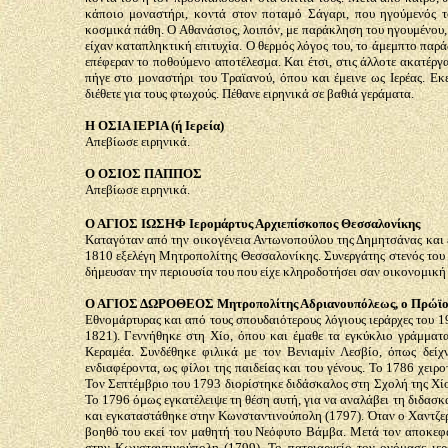
κάποιο μοναστήρι, κοντά στον ποταμό Σάγαρι, που ηγούμενός τ
κοσμικά πάθη. Ο Αθανάσιος, λοιπόν, με παράκληση του ηγουμένου, 
είχαν καταπληκτική επιτυχία. Ο θερμός λόγος του, το άμεμπτο παράδ
επέφεραν το ποθούμενο αποτέλεσμα. Και έτσι, στις άλλοτε ακατέργ
πήγε στο μοναστήρι του Τραϊανού, όπου και έμεινε ως Ιερέας. Εκ
διέθετε για τους φτωχούς. Πέθανε ειρηνικά σε βαθιά γεράματα.
Η ΟΣΙΑ ΙΕΡΙΑ (ή Ιερεία)
Απεβίωσε ειρηνικά.
Ο ΟΣΙΟΣ ΠΑΠΠΟΣ
Απεβίωσε ειρηνικά.
Ο ΑΓΙΟΣ ΙΩΣΗΦ Ιερομάρτυς Αρχιεπίσκοπος Θεσσαλονίκης
Καταγόταν από την οικογένεια Αντωνοπούλου της Δημητσάνας και 
1810 εξελέγη Μητροπολίτης Θεσσαλονίκης. Συνεργάτης στενός του 
δήμευσαν την περιουσία του που είχε κληροδοτήσει σαν οικονομική
Ο ΑΓΙΟΣ ΔΩΡΟΘΕΟΣ Μητροπολίτης Αδριανουπόλεως, ο Πρώϊο
Εθνομάρτυρας και από τους σπουδαιότερους λόγιους ιεράρχες του 
1821). Γεννήθηκε στη Χίο, όπου και έμαθε τα εγκύκλιο γράμματ
Κεραμέα. Συνδέθηκε φιλικά με τον Βενιαμίν Λεσβίο, όπως δείχν
ενδιαφέροντα, ως φίλοι της παιδείας και του γένους. Το 1786 χειρ
Τον Σεπτέμβριο του 1793 διορίστηκε διδάσκαλος στη Σχολή της Χίου
Το 1796 όμως εγκατέλειψε τη θέση αυτή, για να αναλάβει τη διδασ
και εγκαταστάθηκε στην Κωνσταντινούπολη (1797). Όταν ο Χαντζερ
βοηθό του εκεί τον μαθητή του Νεόφυτο Βάμβα. Μετά τον αποκεφα
στην Κωνσταντινούπολη (1799). Το πατριαρχείο τον ονόμασε ιερ