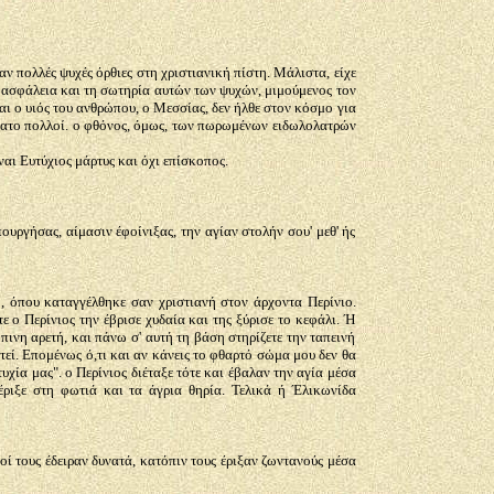
 πολλές ψυχές όρθιες στη χριστιανική πίστη. Μάλιστα, είχε
ην ασφάλεια και τη σωτηρία αυτών των ψυχών, μιμούμενος τον
αι ο υιός του ανθρώπου, ο Μεσσίας, δεν ήλθε στον κόσμο για
θάνατο πολλοί. ο φθόνος, όμως, των πωρωμένων ειδωλολατρών
αι Ευτύχιος μάρτυς και όχι επίσκοπος.
υργήσας, αίμασιν έφοίνιξας, την αγίαν στολήν σου' μεθ' ής
, όπου καταγγέλθηκε σαν χριστιανή στον άρχοντα Περίνιο.
ε ο Περίνιος την έβρισε χυδαία και της ξύρισε το κεφάλι. Ή
πινη αρετή, και πάνω σ' αυτή τη βάση στηρίζετε την ταπεινή
χτεί. Επομένως ό,τι και αν κάνεις το φθαρτό σώμα μου δεν θα
τυχία μας". ο Περίνιος διέταξε τότε και έβαλαν την αγία μέσα
έριξε στη φωτιά και τα άγρια θηρία. Τελικά ή Έλικωνίδα
ί τους έδειραν δυνατά, κατόπιν τους έριξαν ζωντανούς μέσα