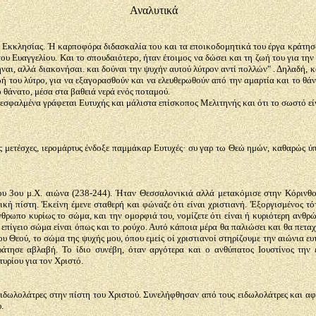
Αναλυτικά
 Εκκλησίας. Ή καρποφόρα διδασκαλία του και τα εποικοδομητικά του έργα κράτησαν
 του Ευαγγελίου. Και το σπουδαιότερο, ήταν έτοιμος να δώσει και τη ζωή του για τ
ναι, αλλά διακονήσαι. και δούναι την ψυχήν αυτού λύτρον αντί πολλών" . Δηλαδή, κ
 ζωή του λύτρο, για να εξαγορασθούν και να ελευθερωθούν από την αμαρτία και το 
 θάνατο, μέσα στα βαθειά νερά ενός ποταμού.
 εσφαλμένα γράφεται Ευτυχής και μάλιστα επίσκοπος Μελιτηνής και ότι το σωστό είν
ς μετέσχες, ιερομάρτυς ένδοξε παμμάκαρ Ευτυχές· συ γαρ τω Θεώ ημών, καθαρώς ύπο
του 3ου μ.Χ. αιώνα (238-244). Ήταν Θεσσαλονικιά αλλά μετακόμισε στην Κόρινθο
 πίστη. 'Εκείνη έμενε σταθερή και φώναζε ότι είναι χριστιανή. 'Εξοργισμένος τότ
θρωπο κυρίως το σώμα, και την ομορφιά του, νομίζετε ότι είναι ή κυριότερη ανθρώ
ο επίγειο σώμα είναι όπως και το ρούχο. Αυτό κάποια μέρα θα παλιώσει και θα πετα
του Θεού, το σώμα της ψυχής μου, όπου εμείς οί χριστιανοί στηρίζουμε την αιώνια ευ
τησε αβλαβή. Το ίδιο συνέβη, όταν αργότερα και ο ανθύπατος Ιουστίνος την 
υρίου για τον Χριστό.
ιδωλολάτρες στην πίστη του Χριστού. Συνελήφθησαν από τους ειδωλολάτρες και αφο
.