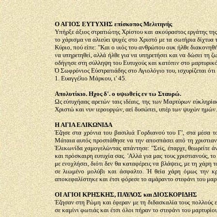
Ο ΑΓΙΟΣ ΕΥΤΥΧΗΣ επίσκοπος Μελιτηνής
Υπήρξε άξιος στρατιώτης Χρίστου και ακούραστος εργάτης της
το χάρισμα να αλιεύει ψυχές στο Χριστό με τα σωτήρια δίχτυα
Κύριο, πού είπε: "Και ο υιός του ανθρώπου ουκ ήλθε διακονηθή
να υπηρετηθεί, αλλά ήλθε για να υπηρετήσει και να δώσει τη
οδήγησε στη σύλληψη του Ευτυχούς και κατόπιν στο μαρτυρικό
Ό Σωφρόνιος Εύστρατιάδης στο Αγιολόγιο του, ισχυρίζεται ότι
1. Ευαγγέλιο Μάρκου, ι' 45.
Απολυτίκιο. Ηχος δ'. ο υψωθείς εν τω Σταυρώ.
Ως εύτυχήαας αρετών ταις ιδέαις, της των Μαρτύρων εύκληρία
Χριστώ και νυν ιερουργών, αεί δυσώπει, υπέρ των ψυχών ημών.
Η ΑΓΙΑ ΕΛΙΚΩΝΙΔΑ
Έζησε στα χρόνια του βασιλιά Γορδιανού του Γ', στα μέσα 
Μάταια αυτός προσπάθησε να την αποσπάσει από τη χριστιανική
Έλικωνίδα χαμογελώντας απάντησε: "Σείς, έπαρχε, θεωρείτε άν
και πρόσκαιρη ευτυχία σας. 'Αλλά για μας τους χριστιανούς, τ
με ενοχλήσει, διότι δεν θα καταφέρεις να βλάψεις, με τη χάρη 
σε λιωμένο μολύβι και άσφαλτο. Ή θεία χάρη όμως την κρά
αποκεφαλίστηκε και έτσι φόρεσε το αμάραντο στεφάνι του μαρτ
ΟΙ ΑΓΙΟΙ ΚΡΗΣΚΗΣ, ΠΑΥΛΟΣ και ΔΙΟΣΚΟΡΙΔΗΣ
Έζησαν στη Ρώμη και έφεραν με τη διδασκαλία τους πολλούς ε
σε καμίνι φωτιάς και έτσι όλοι πήραν το στεφάνι του μαρτυρίου