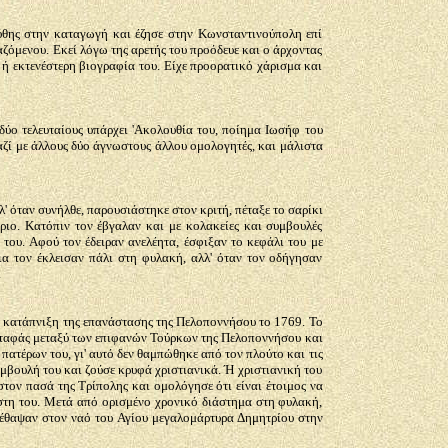
κύθης στην καταγωγή και έζησε στην Κωνσταντινούπολη επί
ζόμενου. Εκεί λόγω της αρετής του προόδευε και ο άρχοντας
 ή εκτενέστερη βιογραφία του. Είχε προορατικό χάρισμα και
δύο τελευταίους υπάρχει 'Ακολουθία του, ποίημα Ιωσήφ του
αζί με άλλους δύο άγνωστους άλλου ομολογητές, και μάλιστα
' όταν συνήλθε, παρουσιάστηκε στον κριτή, πέταξε το σαρίκι
ριο. Κατόπιν τον έβγαλαν και με κολακείες και συμβουλές
του. Αφού τον έδειραν ανελέητα, έσφιξαν το κεφάλι του με
ια τον έκλεισαν πάλι στη φυλακή, αλλ' όταν τον οδήγησαν
.
ν κατάπνιξη της επανάστασης της Πελοποννήσου το 1769. Το
σταφάς μεταξύ των επιφανών Τούρκων της Πελοποννήσου και
ατέρων του, γι' αυτό δεν θαμπώθηκε από τον πλούτο και τις
μβουλή του και ζούσε κρυφά χριστιανικά. Ή χριστιανική του
τον πασά της Τρίπολης και ομολόγησε ότι είναι έτοιμος να
πίστη του. Μετά από ορισμένο χρονικό διάστημα στη φυλακή,
 έθαψαν στον ναό του
Αγίου μεγαλομάρτυρα Δημητρίου στην