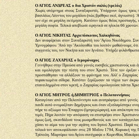
Ο ΑΓΙΟΣ ΑΝΔΡΕΑΣ ο δια Χριστόν σαλός (τρελός)
Χωρίς υπόμνημα στους Συναξαριστές. Υπάρχουν όμως τρεις π
βασιλέως Λέοντος του μεγάλου (πώς βρέθηκε εκεί, άγνωστο). 
τον είχε σε μεγάλη εκτίμηση. Κατόπιν όμως θείας προσταγής, 
μεγάλη σοφία. Τελικά απεβίωσε ειρηνικά σε ηλικία 66 χρονών.
Ο ΑΓΙΟΣ ΝΙΚΗΤΑΣ
Αρχιεπίσκοπος Χαλκηδόνας
Δεν αναφέρεται στον Συναξαριστή του 'Αγίου Νικόδημου. Συν
Υμνογράφου. 'Από την 'Ακολουθία του λοιπόν μαθαίνουμε, ότι
συγγενείς του, τον Νικήτα και τον Ιγνάτιο. Υπήρξε φιλάνθρωπ
Ο ΑΓΙΟΣ ΖΑΧΑΡΙΑΣ ο Ιερομόναχος
Γεννήθηκε στην Προύσα από γονείς ευσεβείς χριστιανούς και έγ
και ομολόγησε την πίστη του στον Χριστό. Τότε τον έριξαν
προσπάθησαν να αλλάξουν το φρόνημα του. Αλλ' ο Ζαχαρίας π
πυρακτωμένα σίδερα. Κατόπιν ξερίζωσαν τα νύχια των άκρων
επανειλημμένα στον κριτή, ο Ζαχαρίας ομολογούσε πάντα Χρισ
Ο ΑΓΙΟΣ ΜΗΤΡΟΣ ή ΔΗΜΗΤΡΙΟΣ ο Πελοποννήσιος
Καταγόταν από την Πελοπόννησο και ανατράφηκε από γονείς ευ
παιδί αυτό ονομαζόταν Δημήτριος και όταν εξισλαμίστηκε ον
πήρε το αξίωμα του Έπαρχου (ίμπροχώραγα), και απόκτησε πολύ
τιμές. Πήρε λοιπόν την απόφαση να επιστρέψει στον Χριστιανι
όμως ζωή, σκανδάλισε τους μωαμεθανούς και τον κατάγγειλαν
χύσει το αίμα του για την αγάπη του Ιησού Χριστού. Παρά τι
τελικά τον αποκεφάλισαν στις 28 Μαΐου 1794, Κυριακή της Π
Τρίπολη. Μαρτύριο του Αγίου συνέγραψε ο Κορινθίας Μακάριο