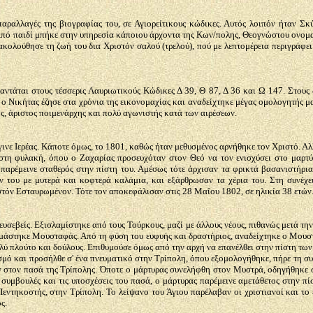
αραλλαγές της βιογραφίας του, σε Αγιορείτικους κώδικες. Αυτός λοιπόν ήταν Σ
'Από παιδί μπήκε στην υπηρεσία κάποιου άρχοντα της Κων/πολης, Θεογνώστου ονομα
ακολούθησε τη ζωή του δια Χριστόν σαλού (τρελού), πού με λεπτομέρεια περιγράφει
αντάται στους τέσσερις Λαυριωτικούς Κώδικες Δ 39, Θ 87, Δ 36 και Ω 147. Στους 
 ο Νικήτας έζησε στα χρόνια της εικονομαχίας και αναδείχτηκε μέγας ομολογητής μ
ος, άριστος ποιμενάρχης και πολύ αγωνιστής κατά των αιρέσεων.
ινε Ιερέας. Κάποτε όμως, το 1801, καθώς ήταν μεθυσμένος αρνήθηκε τον Χριστό. Αλλ
 στη φυλακή, όπου ο Ζαχαρίας προσευχόταν στον Θεό να τον ενισχύσει στο μαρτύ
αρέμεινε σταθερός στην πίστη του. Αμέσως τότε άρχισαν τα φρικτά βασανιστήρια 
 του με μυτερά και κοφτερά καλάμια, και εξάρθρωσαν τα χέρια του. Στη συνέχε
τόν Εσταυρωμένον. Τότε τον αποκεφάλισαν στις 28 Μαΐου 1802, σε ηλικία 38 ετών
σεβείς. Εξισλαμίστηκε από τους Τούρκους, μαζί με άλλους νέους, πιθανώς μετά τη
ομάστηκε Μουσταφάς. Από τη φύση του ευφυής και δραστήριος, αναδείχτηκε ο Μου
 πλούτο και δούλους. Επιθυμούσε όμως από την αρχή να επανέλθει στην πίστη των π
σμό και προσήλθε σ' ένα πνευματικό στην Τρίπολη, όπου εξομολογήθηκε, πήρε τη συ
 στον πασά της Τρίπολης. Όποτε ο μάρτυρας συνελήφθη στον Μυστρά, οδηγήθηκε σ
ς συμβουλές και τις υποσχέσεις του πασά, ο μάρτυρας παρέμεινε αμετάθετος στην 
εντηκοστής, στην Τρίπολη. Το λείψανο του Άγιου παρέλαβαν οι χριστιανοί και το
ς.