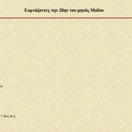
Εορτάζοντες την 28ην του μηνός Μαΐου
ος
 4ος αϊ.)