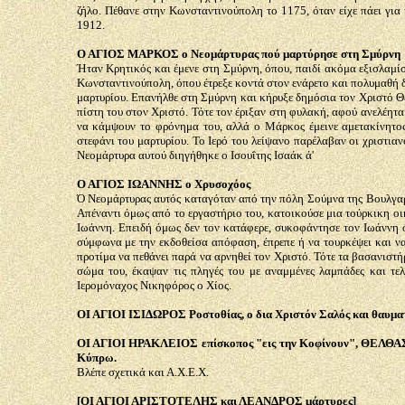
ζήλο. Πέθανε στην Κωνσταντινούπολη το 1175, όταν είχε πάει για
1912.
Ο ΑΓΙΟΣ ΜΑΡΚΟΣ ο Νεομάρτυρας πού μαρτύρησε στη Σμύρνη
Ήταν Κρητικός και έμενε στη Σμύρνη, όπου, παιδί ακόμα εξισλαμίσ
Κωνσταντινούπολη, όπου έτρεξε κοντά στον ενάρετο και πολυμαθή δ
μαρτυρίου. Επανήλθε στη Σμύρνη και κήρυξε δημόσια τον Χριστό Θε
πίστη του στον Χριστό. Τότε τον έριξαν στη φυλακή, αφού ανελέητ
να κάμψουν το φρόνημα του, αλλά ο Μάρκος έμεινε αμετακίνητος
στεφάνι του μαρτυρίου. Το Ιερό του λείψανο παρέλαβαν οι χριστιαν
Νεομάρτυρα αυτού διηγήθηκε ο Ισουΐτης Ισαάκ ά'
Ο ΑΓΙΟΣ ΙΩΑΝΝΗΣ ο Χρυσοχόος
Ό Νεομάρτυρας αυτός καταγόταν από την πόλη Σούμνα της Βουλγαρί
Απέναντι όμως από το εργαστήριο του, κατοικούσε μια τούρκικη οι
Ιωάννη. Επειδή όμως δεν τον κατάφερε, συκοφάντησε τον Ιωάννη ό
σύμφωνα με την εκδοθείσα απόφαση, έπρεπε ή να τουρκέψει και να 
προτίμα να πεθάνει παρά να αρνηθεί τον Χριστό. Τότε τα βασανιστ
σώμα του, έκαψαν τις πληγές του με αναμμένες λαμπάδες και τ
Ιερομόναχος Νικηφόρος ο Χίος.
ΟΙ ΑΓΙΟΙ ΙΣΙΔΩΡΟΣ Ροστοθίας, ο δια Χριστόν Σαλός και θαυμα
ΟΙ ΑΓΙΟΙ ΗΡΑΚΛΕΙΟΣ επίσκοπος "εις την Κοφίνουν", ΘΕΛΘΑΣ
Κύπρω.
Βλέπε σχετικά και Α.Χ.Ε.Χ.
[ΟΙ ΑΓΙΟΙ ΑΡΙΣΤΟΤΕΛΗΣ και ΛΕΑΝΔΡΟΣ μάρτυρες]