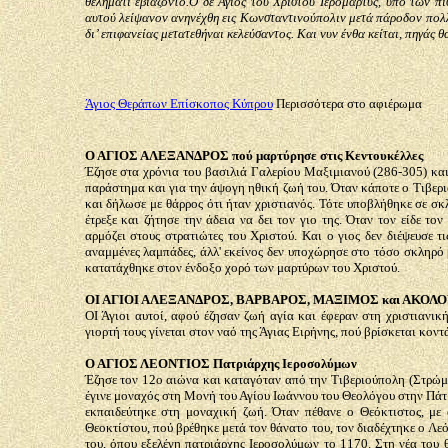
θελήματι εβιάζοντο.Ο δε Άγιος του Χριστού Ιερομάρτυς, υπό των πι
αυτού λείψανον ανηνέχθη εις Κωνσταντινούπολιν μετά πάροδον πολ
δι’ επιφανείας μετατεθήναι κελεύσαντος. Και νυν ένθα κείται, πηγάς 
Άγιος Θεράπων Επίσκοπος Κύπρου
Περισσότερα στο αφιέρωμα
Ο ΑΓΙΟΣ ΑΛΕΞΑΝΔΡΟΣ πού μαρτύρησε στις Κεντουκέλλες
Έζησε στα χρόνια του βασιλιά Γαλερίου Μαξιμιανού (286-305) και
παράστημα και για την άψογη ηθική ζωή του. Όταν κάποτε ο Τιβερια
και δήλωσε με θάρρος ότι ήταν χριστιανός. Τότε υποβλήθηκε σε σκ
έτρεξε και ζήτησε την άδεια να δει τον γιο της. Όταν τον είδε το
αρμόζει στους στρατιώτες του Χριστού. Και ο γιος δεν διέψευσε τι
αναμμένες λαμπάδες, άλλ' εκείνος δεν υποχώρησε στο τόσο σκληρό 
κατατάχθηκε στον ένδοξο χορό των μαρτύρων του Χριστού.
ΟΙ ΑΓΙΟΙ ΑΛΕΞΑΝΔΡΟΣ, ΒΑΡΒΑΡΟΣ, ΜΑΞΙΜΟΣ και ΑΚΟΛ
ΟΙ Άγιοι αυτοί, αφού έζησαν ζωή αγία και έφεραν στη χριστιανι
γιορτή τους γίνεται στον ναό της Άγιας Ειρήνης, πού βρίσκεται κον
Ο ΑΓΙΟΣ ΛΕΟΝΤΙΟΣ Πατριάρχης Ιεροσολύμων
Έζησε τον 12ο αιώνα και καταγόταν από την Τιβεριούπολη (Στρώμν
έγινε μοναχός στη Μονή του Αγίου Ιωάννου του Θεολόγου στην Πάτμ
εκπαιδεύτηκε στη μοναχική ζωή. Όταν πέθανε ο Θεόκτιστος, μ
Θεοκτίστου, πού βρέθηκε μετά τον θάνατο του, τον διαδέχτηκε ο Λ
του, όπου εξελέγη πατριάρχης Ιεροσολύμων το 1170. Στη νέα του θ