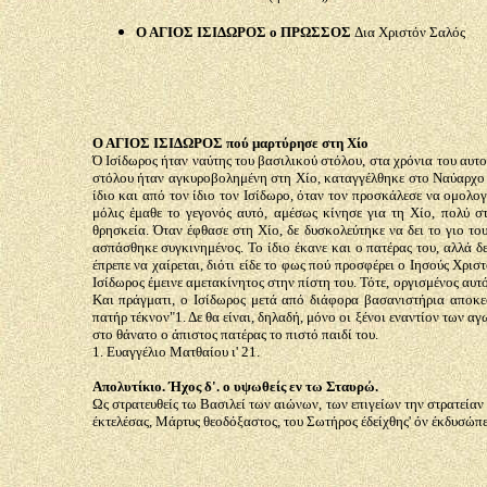
Ο ΑΓΙΟΣ ΙΣΙΔΩΡΟΣ ο ΠΡΩΣΣΟΣ
Δια Χριστόν Σαλός
Ο ΑΓΙΟΣ ΙΣΙΔΩΡΟΣ πού μαρτύρησε στη Χίο
Ό Ισίδωρος ήταν ναύτης του βασιλικού στόλου, στα χρόνια του αυτ
στόλου ήταν αγκυροβολημένη στη Χίο, καταγγέλθηκε στο Ναύαρχο Νο
ίδιο και από τον ίδιο τον Ισίδωρο, όταν τον προσκάλεσε να ομολογ
μόλις έμαθε το γεγονός αυτό, αμέσως κίνησε για τη Χίο, πολύ σ
θρησκεία. Όταν έφθασε στη Χίο, δε δυσκολεύτηκε να δει το γιο του
ασπάσθηκε συγκινημένος. Το ίδιο έκανε και ο πατέρας του, αλλά δε
έπρεπε να χαίρεται, διότι είδε το φως πού προσφέρει ο Ιησούς Χρισ
Ισίδωρος έμεινε αμετακίνητος στην πίστη του. Τότε, οργισμένος αυ
Και πράγματι, ο Ισίδωρος μετά από διάφορα βασανιστήρια αποκεφ
πατήρ τέκνον"1. Δε θα είναι, δηλαδή, μόνο οι ξένοι εναντίον των α
στο θάνατο ο άπιστος πατέρας το πιστό παιδί του.
1. Ευαγγέλιο Ματθαίου ι' 21.
Απολυτίκιο. Ήχος δ'. ο υψωθείς εν τω Σταυρώ.
Ως στρατευθείς τω Βασιλεί των αιώνων, των επιγείων την στρατεία
έκτελέσας, Μάρτυς θεοδόξαστος, του Σωτήρος έδείχθης' όν έκδυσώπε