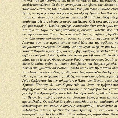
εκίνησε, του μη προσκυνείν τας αγίας και σεπτάς Εικόνας, στερρώς
ασεβείς αποκαλέσας. Οι δε, μη ανεχόμενοι τας ύβρεις, τας σάρκας τ
παρόντας. «Υπέρ της του Χριστού και Θεού μου αγίας Εικόνος, ετοί
Άγιον, εναπέρριψαν ζοφώδει φρουρά, και εσφραγισμένων των θυρών ου
τρίτου και είπεν αυτώ : «Τάχυνον, και πορεύθητι. Εισακούσθη η δέη
αυτόν αμετάθετον, τύπτοντες αυτόν απεδίωκον. Ο δε φησι προς αυτού
εφ’υμάς η οργή του Κυρίου, ημιξήρους αποκαθιστώσα, ίνα δι υμών κα
Και άμα τω λόγω, ως είδος αστραπής εξ ουρανού κατελθούσης, μετά
εκείνην επιφάνειαν, την πόλιν εκείνην καταλιπών, ανήλθε εις Ιεροσ
την πόλιν αυτού, πολυάνθρωπον ούσαν, και τοσούτον τη αιρέσει πλήθο
Άπαντας ουν τους ιερούς τόπους περιελθών, και την οφέλειαν πα
θαυματουργός ανεφάνη. Επ’ αυτήν γαρ την Ιερουσαλήμ, εν μια των 
παίδα τεθνηκότα εξεκόμιζον, και οία μήτηρ, αμέτρως εκόπτετο * ταύτη
φησίν εν ονόματι Ιησού Χριστού, όν οι άνομοι Εβραίοι εσταύρωσαν
μήτηρ επί τα ίχνη του Θαυματουργού Θεράποντος προσπεσούσα είπεν «
Μετά δε ταύτα, χρόνο έτι ικανόν διαβιβάσας, και θαύματα μεγάλα, 
Σωσίω τινί, χαλεπώς ασθενούντι, ιάσατο αυτόν και την γυναίκα αυτού
Και έταιροι πολλοί νόσους έχοντες ποικίλας, υγιάνθησαν δια της επι
Οθεν εξ’αυτών, άνθρωπος τις αυθάδης και υπερήφανος δέδωκε ραπίσμ
Αγίου ζητήσαντος δια την τολμηρίαν, ο Άγιος, ουκ έδωκεν αυτώ συ
Χριστού. Είπε γαρ, ότι τον Κύριον είδε κατ’ όναρ, εν σχήματι π
διερρηγμένον από κεφαλής μέχρι ποδών, ο δε διαρρήξας τον χιτώνα
μεγάλην του Αγίου αρετήν και ο τότε Πρόεδρος αυτών, μαθών δια α
τον Άγιον, ίνα πολλόις όφελος και σωτηρίας ψυχής γένηται και πρ
προσεπέλαζεν. Ου πολλού δε χρόνου παρελθόντος και επιδρομής α
κατεσκάφησαν, και πολλούς ανηλεώς κατέσφαζον), συλλαβόντες οι 
κατέσφαξαν αυτόν έμπροσθεν της αγίας Τραπέζης ου γενομένου,
ανεπέμπετο, και το ξένον θέαμα, τους πιστούς εις ευχαρηστίαν Θεού