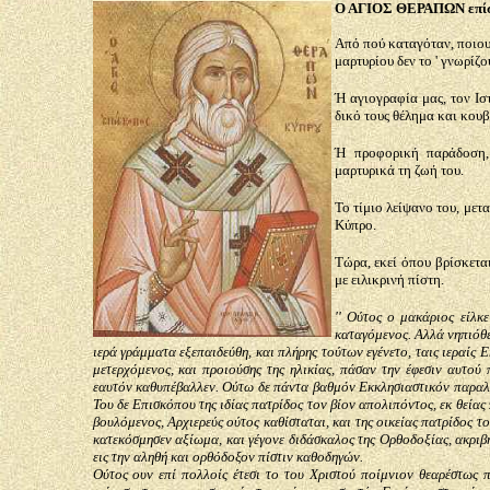
Ο ΑΓΙΟΣ ΘΕΡΑΠΩΝ επίσ
Από πού καταγόταν, ποιους
μαρτυρίου δεν το ' γνωρίζο
Ή αγιογραφία μας, τον Ισ
δικό τους θέλημα και κουβ
Ή προφορική παράδοση, 
μαρτυρικά τη ζωή του.
Το τίμιο λείψανο του, με
Κύπρο.
Τώρα, εκεί όπου βρίσκεται
με ειλικρινή πίστη.
'' Ούτος ο μακάριος είλκ
καταγόμενος. Αλλά νηπιόθε
ιερά γράμματα εξεπαιδεύθη, και πλήρης τούτων εγένετο, ταις ιεραίς 
μετερχόμενος, και προιούσης της ηλικίας, πάσαν την έφεσιν αυτού
εαυτόν καθυπέβαλλεν. Ούτω δε πάντα βαθμόν Εκκλησιαστικόν παραλλά
Του δε Επισκόπου της ιδίας πατρίδος τον βίον απολιπόντος, εκ θεία
βουλόμενος, Αρχιερεύς ούτος καθίσταται, και της οικείας πατρίδος το
κατεκόσμησεν αξίωμα, και γέγονε διδάσκαλος της Ορθοδοξίας, ακρι
εις την αληθή και ορθόδοξον πίστιν καθοδηγών.
Ούτος ουν επί πολλοίς έτεσι το του Χριστού ποίμνιον θεαρέστως 