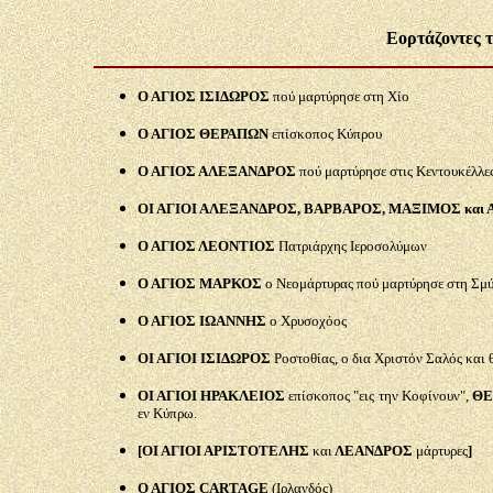
Εορτάζοντες 
Ο ΑΓΙΟΣ ΙΣΙΔΩΡΟΣ
πού μαρτύρησε στη Χίο
Ο ΑΓΙΟΣ ΘΕΡΑΠΩΝ
επίσκοπος Κύπρου
Ο ΑΓΙΟΣ ΑΛΕΞΑΝΔΡΟΣ
πού μαρτύρησε στις Κεντουκέλλε
ΟΙ ΑΓΙΟΙ ΑΛΕΞΑΝΔΡΟΣ, ΒΑΡΒΑΡΟΣ, ΜΑΞΙΜΟΣ και
Ο ΑΓΙΟΣ ΛΕΟΝΤΙΟΣ
Πατριάρχης Ιεροσολύμων
Ο ΑΓΙΟΣ ΜΑΡΚΟΣ
ο Νεομάρτυρας πού μαρτύρησε στη Σμ
Ο ΑΓΙΟΣ ΙΩΑΝΝΗΣ
ο Χρυσοχόος
ΟΙ ΑΓΙΟΙ ΙΣΙΔΩΡΟΣ
Ροστοθίας, ο δια Χριστόν Σαλός και 
ΟΙ ΑΓΙΟΙ ΗΡΑΚΛΕΙΟΣ
επίσκοπος "εις την Κοφίνουν",
ΘΕ
εν Κύπρω.
[ΟΙ ΑΓΙΟΙ ΑΡΙΣΤΟΤΕΛΗΣ
και
ΛΕΑΝΔΡΟΣ
μάρτυρες
]
Ο ΑΓΙΟΣ
CARTAGE
(Ιρλανδός)