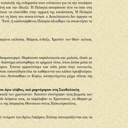
 πολυτελή της ενδυμασία στον επίσκοπο για να την πουλήσει
μάνη και την έδιωξε. Ή Πελαγία αποφάσισε τότε να πάει στη
κέτευε να επανέλθει στην αρχική της κατάσταση. Ή Πελαγία
από τη λύπη του αυτοκτόνησε. ο Διοκλητιανός δεν άργησε να
ι. "Εστί, ή καλλιπάρθενος Πελαγία αξιώθηκε να συναντήσει το
αγώνα ετέλεσας. Μάρτυς ένδοξε, Χριστόν τον Θεόν ικέτευε,
 θαυματουργεί. Θεράπευσε παραλυτικούς και χωλούς, έλυσε με
ό διάστημα αποσύρθηκε σε ερημικό τόπο, όπου ζούσε μέσα σε
σμου. Έπειτα εμφανίστηκε και πάλι μέσα στην κοινωνία,
έλεσε ευσυνείδητα όλα τα καθήκοντα του κάλου πρεσβυτέρου.
του. Αναπαύθηκε εν Κυρίω, καταγινόμενος μέχρι τέλους της
γιο πλήθος, πού μαρτύρησαν στη Σκυθούπολη
 κατά των χριστιανών. Κατόπιν συνέτριψαν τους βωμούς των
ε λείψανα τους, τα παρέλαβαν οι Χριστιανοί, τα έθαψαν με
ίκο της ύπεραγίας Θεοτόκου στους Χαλκοπρατείους.
π' ονόματι του Αγίου Λαζάρου. Επίσης συνεορτάζονται και τα