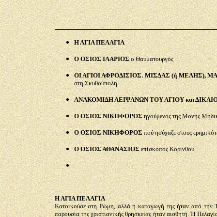
Η ΑΓΙΑ ΠΕΛΑΓΙΑ
Ο ΟΣΙΟΣ ΙΛΑΡΙΟΣ
ο Θαυματουργός
Ο
Ι ΑΓΙΟΙ ΑΦΡΟΔΙΣΙΟΣ. ΜΙΣΔΑΣ (ή ΜΕΛΗΣ), 
στη Σκυθούπολη
ΑΝΑΚΟΜΙΔΗ ΛΕΙΨΑΝΩΝ ΤΟΥ ΑΓΙΟΥ και ΔΙΚΑΙ
Ο ΟΣΙΟΣ ΝΙΚΗΦΟΡΟΣ
ηγούμενος της Μονής Μηδι
Ο ΟΣΙΟΣ ΝΙΚΗΦΟΡΟΣ
πού ησύχαζε στους ερημικότ
Ο ΟΣΙΟΣ ΑΘΑΝΑΣΙΟΣ
επίσκοπος Κορίνθου
Η ΑΓΙΑ ΠΕΛΑΓΙΑ
Κατοικούσε στη Ρώμη, αλλά ή καταγωγή της ήταν από την Τα
παρουσία της χριστιανικής θρησκείας ήταν αισθητή. Ή Πελαγία,