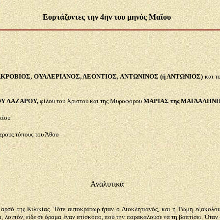
Εορτάζοντες την 4ην του μηνός Μαΐου
ΜΑΚΡΟΒΙΟΣ, ΟΥΑΛΕΡΙΑΝΟΣ, ΛΕΟΝΤΙΟΣ, ΑΝΤΩΝΙΝΟΣ (ή ΑΝΤΩΝΙΟΣ)
και τ
ΟΥ ΛΑΖΑΡΟΥ,
φίλου του Χριστού και της Μυροφόρου
ΜΑΡΙΑΣ της ΜΑΓΔΑΛΗΝ
κίου
ερους τόπους του Άθου
Αναλυτικά
ρσό της Κιλικίας. Τότε αυτοκράτωρ ήταν ο Διοκλητιανός, και ή Ρώμη εξακολουθ
 λοιπόν, είδε σε όραμα έναν επίσκοπο, πού την παρακαλούσε να τη βαπτίσει. Όταν ξ