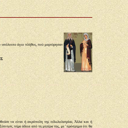
ο υπόλοιπο άγιο πλήθος, πού μαρτύρησαν
ΗΣ
ούσε να είναι ή ακρόπολη της ειδωλολατρίας. Άλλα και ή
ύπνησε, πήρε άδεια από τη μητέρα της, με ' πρόσχημα ότι θα