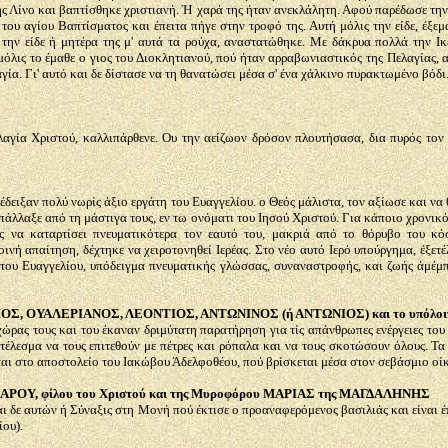
ης Λίνο και βαπτίσθηκε χριστιανή. Ή χαρά της ήταν ανεκλάλητη. Αφού παρέδωσε την
 του αγίου Βαπτίσματος και έπειτα πήγε στην τροφό της. Αυτή μόλις την είδε, έξε
, την είδε ή μητέρα της μ' αυτά τα ρούχα, αναστατώθηκε. Με δάκρυα πολλά την Ι
όλις το έμαθε ο γιος του Διοκλητιανού, πού ήταν αρραβωνιαστικός της Πελαγίας, 
αγία. Γι' αυτό και δε δίστασε να τη θανατώσει μέσα σ' ένα χάλκινο πυρακτωμένο βόδ
ελαγία Χριστού, καλλιπάρθενε. Ου την αείζωον δρόσον πλουτήσασα, δια πυρός τον 
έδειξαν πολύ νωρίς άξιο εργάτη του Ευαγγελίου. ο Θεός μάλιστα, τον αξίωσε και να
πάλλαξε από τη μάστιγα τους, εν τω ονόματι του Ιησού Χριστού. Για κάποιο χρονικ
ος να καταρτίσει πνευματικότερα τον εαυτό του, μακριά από το θόρυβο του κό
ινή απαίτηση, δέχτηκε να χειροτονηθεί Ιερέας. Στο νέο αυτό Ιερό υπούργημα, έξετ
ς του Ευαγγελίου, υπόδειγμα πνευματικής γλώσσας, συναναστροφής, και ζωής άμέμπ
, ΟΥΑΛΕΡΙΑΝΟΣ, ΛΕΟΝΤΙΟΣ, ΑΝΤΩΝΙΝΟΣ (ή ΑΝΤΩΝΙΟΣ) και το υπόλοιπο ά
ώρας τους και του έκαναν δριμύτατη παρατήρηση για τίς απάνθρωπες ενέργειες του
λεσμα να τους επιτεθούν με πέτρες και ρόπαλα και να τους σκοτώσουν όλους. Τα δ
είται στο αποστολείο του Ιακώβου Άδελφοθέου, πού βρίσκεται μέσα στον σεβάσμιο ο
ΟΥ, φίλου του Χριστού και της Μυροφόρου ΜΑΡΙΑΣ της ΜΑΓΔΑΛΗΝΗΣ
αι δε αυτών ή Σύναξις στη Μονή πού έκτισε ο προαναφερόμενος βασιλιάς και είναι έ
ου).