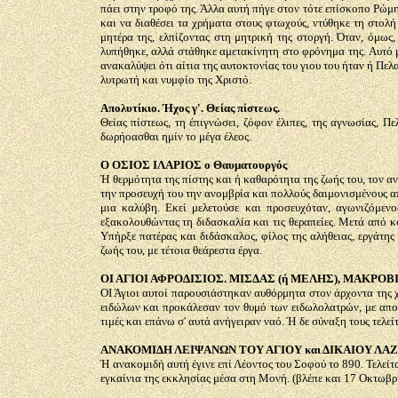
πάει στην τροφό της. Άλλα αυτή πήγε στον τότε επίσκοπο Ρώμ
και να διαθέσει τα χρήματα στους φτωχούς, ντύθηκε τη στολή
μητέρα της, ελπίζοντας στη μητρική της στοργή. Όταν, όμως
λυπήθηκε, αλλά στάθηκε αμετακίνητη στο φρόνημα της. Αυτό μ
ανακαλύψει ότι αίτια της αυτοκτονίας του γιου του ήταν ή Πελ
λυτρωτή και νυμφίο της Χριστό.
Απολυτίκιο. Ήχος γ'. Θείας πίστεως.
Θείας πίστεως, τη έπιγνώσει, ζόφον έλιπες, της αγνωσίας, Π
δωρήοασθαι ημίν το μέγα έλεος.
Ο ΟΣΙΟΣ ΙΛΑΡΙΟΣ ο Θαυματουργός
Ή θερμότητα της πίστης και ή καθαρότητα της ζωής του, τον αν
την προσευχή του την ανομβρία και πολλούς δαιμονισμένους α
μια καλύβη. Εκεί μελετούσε και προσευχόταν, αγωνιζόμεν
εξακολουθώντας τη διδασκαλία και τις θεραπείες. Μετά από κο
Υπήρξε πατέρας και διδάσκαλος, φίλος της αλήθειας, εργάτη
ζωής του, με τέτοια θεάρεστα έργα.
ΟΙ ΑΓΙΟΙ ΑΦΡΟΔΙΣΙΟΣ. ΜΙΣΔΑΣ (ή ΜΕΛΗΣ), ΜΑΚΡΟΒΙΟΣ
ΟΙ Άγιοι αυτοί παρουσιάστηκαν αυθόρμητα στον άρχοντα της χ
ειδώλων και προκάλεσαν τον θυμό των ειδωλολατρών, με αποτέ
τιμές και επάνω σ' αυτά ανήγειραν ναό. Ή δε σύναξη τους τελ
ΑΝΑΚΟΜΙΔΗ ΛΕΙΨΑΝΩΝ ΤΟΥ ΑΓΙΟΥ και ΔΙΚΑΙΟΥ ΛΑΖΑΡ
Ή ανακομιδή αυτή έγινε επί Λέοντος του Σοφού το 890. Τελείτ
εγκαίνια της εκκλησίας μέσα στη Μονή. (βλέπε και 17 Οκτωβρί