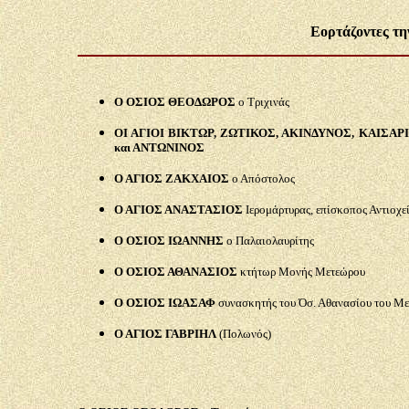
Ε
o
ρτάζοντες τη
Ο ΟΣΙΟΣ ΘΕΟΔΩΡΟΣ
ο Τριχινάς
ΟΙ ΑΓΙΟΙ ΒΙΚΤΩΡ, ΖΩΤΙΚΟΣ, ΑΚΙΝΔΥΝΟΣ, ΚΑΙΣΑ
και ΑΝΤΩΝΙΝΟΣ
Ο ΑΓΙΟΣ ΖΑΚΧΑΙΟΣ
ο Απόστολος
Ο ΑΓΙΟΣ ΑΝΑΣΤΑΣΙΟΣ
Ιερομάρτυρας, επίσκοπος Αντιοχε
Ο ΟΣΙΟΣ ΙΩΑΝΝΗΣ
ο Παλαιολαυρίτης
Ο ΟΣΙΟΣ ΑΘΑΝΑΣΙΟΣ
κτήτωρ Μονής Μετεώρου
Ο ΟΣΙΟΣ ΙΩΑΣΑΦ
συνασκητής του Όσ. Αθανασίου του Με
Ο ΑΓΙΟΣ ΓΑΒΡΙΗΛ
(Πολωνός)