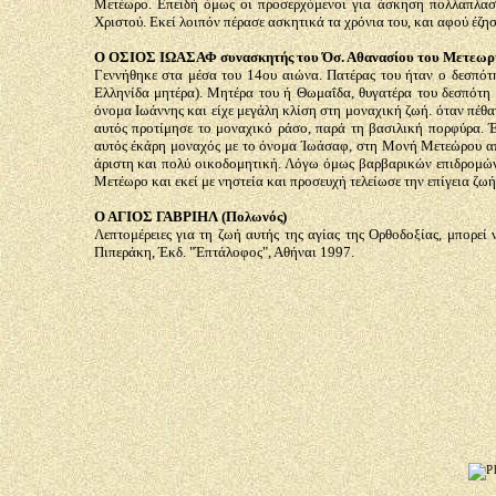
Μετέωρο. Επειδή όμως οι προσερχόμενοι για άσκηση πολλαπλασ
Χριστού. Εκεί λοιπόν πέρασε ασκητικά τα χρόνια του, και αφού έζησ
Ο ΟΣΙΟΣ ΙΩΑΣΑΦ συνασκητής του Όσ. Αθανασίου του Μετεωρ
Γεννήθηκε στα μέσα του 14ου αιώνα. Πατέρας του ήταν ο δεσπότ
Ελληνίδα μητέρα). Μητέρα του ή Θωμαΐδα, θυγατέρα του δεσπότη 
όνομα Ιωάννης και είχε μεγάλη κλίση στη μοναχική ζωή. όταν πέθα
αυτός προτίμησε το μοναχικό ράσο, παρά τη βασιλική πορφύρα. 
αυτός έκάρη μοναχός με το όνομα Ίωάσαφ, στη Μονή Μετεώρου απ
άριστη και πολύ οικοδομητική. Λόγω όμως βαρβαρικών επιδρομών 
Μετέωρο και εκεί με νηστεία και προσευχή τελείωσε την επίγεια ζωή
Ο ΑΓΙΟΣ ΓΑΒΡΙΗΛ (Πολωνός)
Λεπτομέρειες για τη ζωή αυτής της αγίας της Ορθοδοξίας, μπορεί
Πιπεράκη, Έκδ. "Έπτάλοφος", Αθήναι 1997.