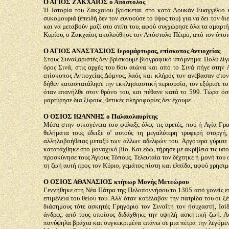
Ο ΑΓΙΟΣ ΖΑΚΧΑΙΟΣ ο Απόστολος
Ή Ιστορία του Ζακχαίου βρίσκεται στο κατά Λουκάν Ευαγγέλιο κ
συκομουριά (επειδή δεν τον ευνοούσε το ύψος του) για να δει τον δι
και να μεταβούν μαζί στο σπίτι του, αφού συγχώρησε όλα τα αμαρτήμ
Κυρίου, ο Ζακχαίος ακολούθησε τον Απόστολο Πέτρο, από τον όποι
Ο ΑΓΙΟΣ ΑΝΑΣΤΑΣΙΟΣ Ιερομάρτυρας, επίσκοπος Αντιοχείας
Στους Συναξαριστές δεν βρίσκουμε βιογραφικό υπόμνημα. Πολύ λίγε
όρος Σινά, στις αρχές του 6ου αιώνα και από το Σινά πήγε στην Α
επίσκοπος Αντιοχείας Δόμνος, λαός και κλήρος τον ανέβασαν στον
δήθεν κατασπατάλησε την εκκλησιαστική περιουσία, τον εξόρισε το
όταν επανήλθε στον θρόνο του, και πέθανε κατά το 599. Τώρα όσ
μαρτύρησε δια ξίφους, θετικές πληροφορίες δεν έχουμε.
Ο ΟΣΙΟΣ ΙΩΑΝΝΗΣ ο Παλαιολαυρίτης
Μέσα στην οικογένεια του φύλαξε όλες τις αρετές, πού ή Αγία Γρ
θελήματα τους έδειξε σ' αυτούς τη μεγαλύτερη τρυφερή στοργή,
αλληλοβοήθειας μεταξύ των άλλων αδελφών του. Αργότερα γύρισε 
κατατάχθηκε στο μοναχικό βίο. Και εδώ, τήρησε με ακρίβεια τις υπ
προσκύνησε τους Άγιους Τόπους. Τελευταία τον δέχτηκε ή μονή του 
τη ζωή αυτή προς τον Κύριο, γεμάτος πίστη και ελπίδα, αφού χρησι
Ο ΟΣΙΟΣ ΑΘΑΝΑΣΙΟΣ κτήτωρ Μονής Μετεώρου
Γεννήθηκε στη Νέα Πάτρα της Πελοποννήσου το 1305 από γονείς επ
επιμέλεια του θείου του. Άλλ' όταν κατέλαβαν την πατρίδα του οι 
διάσημους τότε ασκητές Γρηγόριο τον Σιναΐτη τον ήσυχαστή, Ισί
άνδρες, από τους οποίους διδάχθηκε την υψηλή ασκητική ζωή. Α
πανύψηλα βράχια και συγκεκριμένα επάνω σε μια πέτρα την λεγόμεν