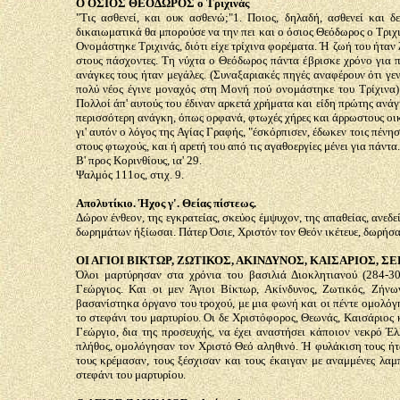
Ο ΟΣΙΟΣ ΘΕΟΔΩΡΟΣ ο Τριχινάς
"Τις ασθενεί, και ουκ ασθενώ;"1. Ποιος, δηλαδή, ασθενεί και
δικαιωματικά θα μπορούσε να την πει και ο όσιος Θεόδωρος ο Τριχ
Ονομάστηκε Τριχινάς, διότι είχε τρίχινα φορέματα. Ή ζωή του ήταν 
στους πάσχοντες. Τη νύχτα ο Θεόδωρος πάντα έβρισκε χρόνο για 
ανάγκες τους ήταν μεγάλες. (Συναξαριακές πηγές αναφέρουν ότι γε
πολύ νέος έγινε μοναχός στη Μονή πού ονομάστηκε του Τρίχινα)
Πολλοί άπ' αυτούς του έδιναν αρκετά χρήματα και είδη πρώτης ανάγ
περισσότερη ανάγκη, όπως ορφανά, φτωχές χήρες και άρρωστους οικογ
γι' αυτόν ο λόγος της Αγίας Γραφής, "έσκόρπισεν, έδωκεν τοις πένη
στους φτωχούς, και ή αρετή του από τις αγαθοεργίες μένει για πάντα.
Β' προς Κορινθίους, ια' 29.
Ψαλμός 111ος, στιχ. 9.
Απολυτίκιο. Ήχος γ'. Θείας πίστεως.
Δώρον ένθεον, της εγκρατείας, σκεύος έμψυχον, της απαθείας, ανεδ
δωρημάτων ήξίωσαι. Πάτερ Όσιε, Χριστόν τον Θεόν ικέτευε, δωρήσασ
ΟΙ ΑΓΙΟΙ ΒΙΚΤΩΡ, ΖΩΤΙΚΟΣ, ΑΚΙΝΔΥΝΟΣ, ΚΑΙΣΑΡΙΟΣ, 
Όλοι μαρτύρησαν στα χρόνια του βασιλιά Διοκλητιανού (284-30
Γεώργιος. Και οι μεν Άγιοι Βίκτωρ, Ακίνδυνος, Ζωτικός, Ζήνω
βασανίστηκα όργανο του τροχού, με μια φωνή και οι πέντε ομολόγ
το στεφάνι του μαρτυρίου. Οι δε Χριστόφορος, Θεωνάς, Καισάριος 
Γεώργιο, δια της προσευχής, να έχει αναστήσει κάποιον νεκρό Έ
πλήθος, ομολόγησαν τον Χριστό Θεό αληθινό. Ή φυλάκιση τους ήτ
τους κρέμασαν, τους ξέσχισαν και τους έκαιγαν με αναμμένες λαμπ
στεφάνι του μαρτυρίου.