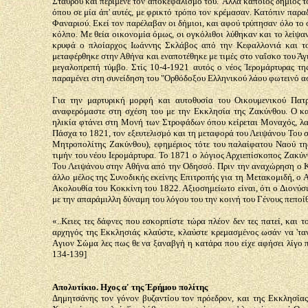
Σταυρού και περίμενε τον αποκεφαλισμό του. 'Αλλά κάποιος δήμιος τ
όπου σε μία άπ' αυτές, με φρικτό τρόπο τον κρέμασαν. Κατόπιν παρ
Φαναριού. Εκεί τον παρέλαβαν οι δήμιοι, και αφού τρύπησαν όλο το 
κόλπο. Με θεία οικονομία όμως, οι ογκόλιθοι λύθηκαν και το λείψα
κρυφά ο πλοίαρχος Ιωάννης Σκλάβος από την Κεφαλλονιά και το
μεταφέρθηκε στην Αθήνα και εναποτέθηκε με τιμές στο ναΐσκο του Ά
μεγαλοπρεπή τύμβο. Στίς 10-4-1921 αυτός ο νέος Ίερομάρτυρας τη
παραμένει στη συνείδηση του "Ορθόδοξου Ελληνικού λάου φωτεινό αστ
Για την μαρτυρική μορφή και αυτοθυσία του Οικουμενικού Πατρ
αναφερόμαστε στη σχέση του με την Εκκλησία της Ζακύνθου. Ο κ
ηλικία φτάνει στη Μονή των Στροφάδων όπου κείρεται Μοναχός, λα
Πάσχα το 1821, τον εξευτελισμό και τη μεταφορά του Λειψάνου Του 
Μητροπολίτης Ζακύνθου), εφημέριος τότε του παλαίφατου Ναού της
τιμήν του νέου Ιερομάρτυρα. Το 1871 ο λόγιος Αρχιεπίσκοπος Ζακύν
Του Λειψάνου στην Αθήνα από την Οδησσό. Πριν την αναχώρηση ο Κα
άλλο μέλος της Συνοδικής εκείνης Επιτροπής για τη Μετακομιδή, ο 
Ακολουθία του Κοκκίνη του 1822. Αξιοσημείωτο είναι, ότι ο Διονύσ
με την απαράμιλλη δύναμη του λόγου του την κοινή του Γένους πεποί
«..Κειες τες δάφνες που εσκορπίστε τώρα πλέον δεν τες πατεί, και 
αρχηγός της Εκκλησιάς κλαύστε, κλαύστε κρεμασμένος ωσάν να 'τανε
Aγιον Σώμα λες πως θε να ξαναβγή η κατάρα που είχε αφήσει λίγο πρ
134-139]
Απολυτίκιο. Ηχος α' της Έρήμου πολίτης
Δημητσάνης τον γόνον βυζαντίου τον πρόεδρον, και της Εκκλησίας