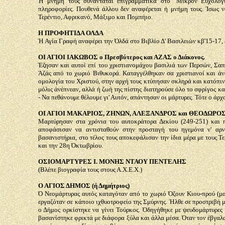
Ή μνήμη τους συναντάται επιγραμματικά στο "Μικρόν Εύχολόγι
πληροφορίες. Πουθενά άλλου δεν αναφέρεται ή μνήμη τους. Ίσως ν
Τερέντιο, Αφρικανό, Μάξιμο και Πομπήιο.
Η ΠΡΟΦΗΤΙΔΑ ΟΛΔΑ
Ή Αγία Γραφή αναφέρει την Όλδά στο Βιβλίο Δ' Βασιλειών κβ'15-17, 
ΟΙ ΑΓΙΟΙ ΙΑΚΩΒΟΣ ο Πρεσβύτερος και ΑΖΑΣ ο Διάκονος.
Έζησαν και αυτοί επί του χριστιανομάχου βασιλιά των Περσών, Σαπ
Άζάς από το χωριό Βιθυκορά. Καταγγέλθηκαν σα χριστιανοί και ά
ομολογία του Χριστού, στην αρχή τους κτύπησαν σκληρά και κατόπιν
μόλις άνέπνεαν, αλλά ή ζωή της πίστης διατηρούσε όλο το σφρίγος και
- Να πεθάνουμε θέλουμε γι' Αυτόν, απάντησαν οι μάρτυρες. Τότε ο άρχ
ΟΙ ΑΓΙΟΙ ΜΑΚΑΡΙΟΣ, ΖΗΝΩΝ, ΑΛΕΞΑΝΔΡΟΣ και ΘΕΟΔΩΡΟ
Μαρτύρησαν στα χρόνια του αυτοκράτορα Δεκίου (249-251) και 
αποφάσισαν να αντισταθούν στην προσταγή του ηγεμόνα ν' αρ
βασανιστήρια, στο τέλος τους αποκεφάλισαν την ίδια μέρα με τους 
και την 28η Όκτωβρίου.
ΟΣΙΟΜΑΡΤΥΡΕΣ Ι. ΜΟΝΗΣ ΝΤΑΟΥ ΠΕΝΤΕΛΗΣ
(Βλέπε βιογραφία τους στους Α.Χ.Ε.Χ.)
Ο ΑΓΙΟΣ ΔΗΜΟΣ (ή Δημήτριος)
Ό Νεομάρτυρας αυτός καταγόταν από το χωριό Όζουν Κιου-πρού (μα
εργαζόταν σε κάποιο ιχθυοτροφείο της Σμύρνης. Ήλθε σε προστριβή μ
ο Δήμος ορκίστηκε να γίνει Τούρκος. Όδηγήθηκε με ψευδομάρτυρες 
βασανίστηκε φρικτά με διάφορα ξύλα και άλλα μέσα. Όταν τον έβγαλα