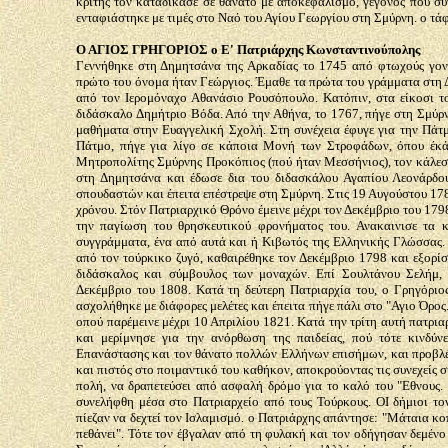
κριτής τον καταδίκασε σε θάνατο με αποκεφαλισμό, γεγονός πού συ
ενταφιάστηκε με τιμές στο Ναό του Αγίου Γεωργίου στη Σμύρνη. ο τάφ
Ο ΑΓΙΟΣ ΓΡΗΓΟΡΙΟΣ ο Ε' Πατριάρχης Κωνσταντινούπολης
Γεννήθηκε στη Δημητσάνα της Αρκαδίας το 1745 από φτωχούς γονε
πρώτο του όνομα ήταν Γεώργιος. Έμαθε τα πρώτα του γράμματα στη 
από τον Ιερομόναχο Αθανάσιο Ρουσόπουλο. Κατόπιν, στα είκοσι το
διδάσκαλο Δημήτριο Βόδα. Από την Αθήνα, το 1767, πήγε στη Σμύρ
μαθήματα στην Ευαγγελική Σχολή. Στη συνέχεια έφυγε για την Πάτ
Πάτμο, πήγε για λίγο σε κάποια Μονή των Στροφάδων, όπου έκά
Μητροπολίτης Σμύρνης Προκόπιος (πού ήταν Μεσσήνιος), τον κάλεσε 
στη Δημητσάνα και έδωσε δια του διδασκάλου Αγαπίου Λεονάρδο
σπουδαστών και έπειτα επέστρεψε στη Σμύρνη. Στις 19 Αυγούστου 17
χρόνου. Στόν Πατριαρχικό Θρόνο έμεινε μέχρι τον Δεκέμβριο του 1798
την παγίωση του θρησκευτικού φρονήματος του. Ανακαινισε τα κτ
συγγράμματα, ένα από αυτά και ή Κιβωτός της Ελληνικής Γλώσσας.
από τον τούρκικο ζυγό, καθαιρέθηκε τον Δεκέμβριο 1798 και εξορίσ
διδάσκαλος και σύμβουλος των μοναχών. Επί Σουλτάνου Σελήμ, 
Δεκέμβριο του 1808. Κατά τη δεύτερη Πατριαρχία του, ο Γρηγόριο
ασχολήθηκε με διάφορες μελέτες και έπειτα πήγε πάλι στο "Αγιο Όρο
οπού παρέμεινε μέχρι 10 Απριλίου 1821. Κατά την τρίτη αυτή πατρια
και μερίμνησε για την ανόρθωση της παιδείας, πού τότε κινδύν
Επανάστασης και τον θάνατο πολλών Ελλήνων επισήμων, και προβλέπο
και πιστός στο ποιμαντικό του καθήκον, αποκρούοντας τις συνεχείς
πολή, να δραπετεύσει από ασφαλή δρόμο για το καλό του "Εθνους. 
συνελήφθη μέσα στο Πατριαρχείο από τους Τούρκους. ΟΙ δήμιοι το
πίεζαν να δεχτεί τον Ισλαμισμό. ο Πατριάρχης απάντησε: "Μάταια κο
πεθάνει". Τότε τον έβγαλαν από τη φυλακή και τον οδήγησαν δεμένο