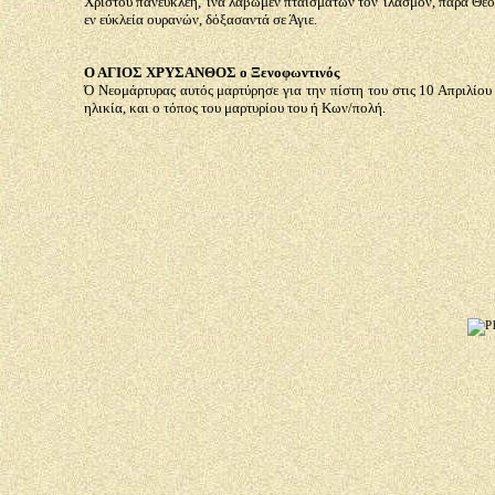
Χριστού πανευκλεή, 'ίνα λάβωμεν πταισμάτων τον 'ιλασμόν, παρά Θεο
εν εύκλεία ουρανών, δόξασαντά σε Άγιε.
Ο ΑΓΙΟΣ ΧΡΥΣΑΝΘΟΣ ο Ξενοφωντινός
Ό Νεομάρτυρας αυτός μαρτύρησε για την πίστη του στις 10 Απριλίου
ηλικία, και ο τόπος του μαρτυρίου του ή Κων/πολή.