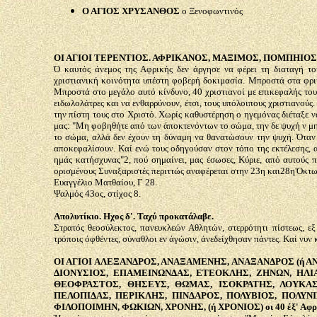
Ο ΑΓΙΟΣ ΧΡΥΣΑΝΘΟΣ
ο Ξενοφωντινός
ΟΙ ΑΓΙΟΙ ΤΕΡΕΝΤΙΟΣ. ΑΦΡΙΚΑΝΟΣ, ΜΑΞΙΜΟΣ, ΠΟΜΠΗΙΟΣ κα
Ό καυτός άνεμος της Αφρικής δεν άργησε να φέρει τη διαταγή το
χριστιανική κοινότητα υπέστη φοβερή δοκιμασία. Μπροστά στα φρικ
Μπροστά στο μεγάλο αυτό κίνδυνο, 40 χριστιανοί με επικεφαλής το
ειδωλολάτρες και να ενθαρρύνουν, έτσι, τους υπόλοιπους χριστιανο
την πίστη τους στο Χριστό. Χωρίς καθυστέρηση ο ηγεμόνας διέταξε ν
μας: "Μη φοβηθήτε από των άποκτενόντων το σώμα, την δε ψυχή ν μη
το σώμα, αλλά δεν έχουν τη δύναμη να θανατώσουν την ψυχή. Όταν ο
αποκεφαλίσουν. Καί ενώ τους οδηγούσαν στον τόπο της εκτέλεσης, α
ημάς κατήσχυνας"2, πού σημαίνει, μας έσωσες, Κύριε, από αυτούς 
ορισμένους Συναξαριστές περιττώς αναφέρεται στην 23η και28η'Οκτω
Ευαγγέλιο Ματθαίου, Γ 28.
Ψαλμός 43ος, στίχος 8.
Απολυτίκιο. Ηχος δ'. Ταχύ προκατάλαβε.
Στρατός θεοσύλεκτος, πανευκλεών Αθλητών, στερρότητι πίστεως, ε
τρόποις όφθέντες, σύναθλοι εν άγώσιν, άνεδείχθησαν πάντες. Καί νυν
ΟΙ ΑΓΙΟΙ ΑΛΕΞΑΝΔΡΟΣ, ΑΝΑΞΑΜΕΝΗΣ, ΑΝΑΞΑΝΔΡΟΣ (ή 
ΔΙΟΝΥΣΙΟΣ, ΕΠΑΜΕΙΝΩΝΔΑΣ, ΕΤΕΟΚΛΗΣ, ΖΗΝΩΝ, ΗΛΙ
ΘΕΟΦΡΑΣΤΟΣ, ΘΗΣΕΥΣ, ΘΩΜΑΣ, ΙΣΟΚΡΑΤΗΣ, ΛΟΥΚΑΣ
ΠΕΛΟΠΙΔΑΣ, ΠΕΡΙΚΛΗΣ, ΠΙΝΔΑΡΟΣ, ΠΟΛΥΒΙΟΣ, ΠΟΛΥ
ΦΙΛΟΠΟΙΜΗΝ, ΦΩΚΙΩΝ, ΧΡΟΝΗΣ, (ή ΧΡΟΝΙΟΣ) οι 40 έξ' Αφρικ