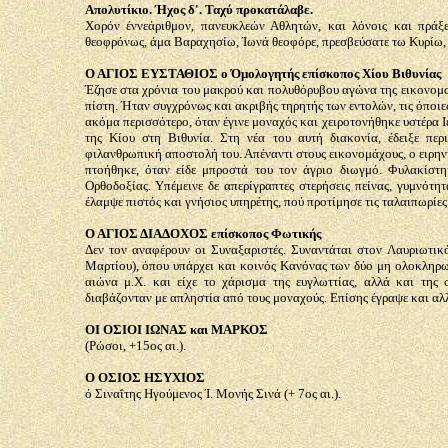
Απολυτίκιο. Ήχος δ'. Ταχύ προκατάλαβε.
Χορόν έννεάριθμον, πανευκλεών Αθλητών, και λόνοις και πράξε
θεοφρόνως, άμα Βαραχησίω, Ίωνά θεοφόρε, πρεσβεύσατε τω Κυρίω, χ
Ο ΑΓΙΟΣ ΕΥΣΤΑΘΙΟΣ ο Όμολογητής επίσκοπος Χίου Βιθυνίας
Έζησε στα χρόνια του μακρού και πολυθόρυβου αγώνα της εικονομαχ
πίστη. Ήταν συγχρόνως και ακριβής τηρητής των εντολών, τις όποιε
ακόμα περισσότερο, όταν έγινε μοναχός και χειροτονήθηκε υστέρα 
της Κίου στη Βιθυνία. Στη νέα του αυτή διακονία, έδειξε πε
φιλανθρωπική αποστολή του. Απέναντι στους εικονομάχους, ο ειρην
πτοήθηκε, όταν είδε μπροστά του τον άγριο διωγμό. Φυλακίστη
Ορθοδοξίας. Υπέμεινε δε απερίγραπτες στερήσεις πείνας, γυμνότ
έλαμψε πιστός και γνήσιος υπηρέτης, πού προτίμησε τις ταλαιπωρίε
Ο ΑΓΙΟΣ ΔΙΑΔΟΧΟΣ επίσκοπος Φωτικής
Δεν τον αναφέρουν οι Συναξαριστές. Συναντάται στον Λαυριωτι
Μαρτίου), όπου υπάρχει και κοινός Κανόνας των δύο μη ολοκληρωμ
αιώνα μ.Χ. και είχε το χάρισμα της ευγλωττίας, αλλά και τη
διαβάζονταν με απληστία από τους μοναχούς. Επίσης έγραψε και αλ
ΟΙ ΟΣΙΟΙ ΙΩΝΑΣ και ΜΑΡΚΟΣ
(Ρώσοι, +15ος αι.).
Ο ΟΣΙΟΣ ΗΣΥΧΙΟΣ
ό Σιναΐτης Ηγούμενος Ί. Μονής Σινά (+ 7ος αι.).