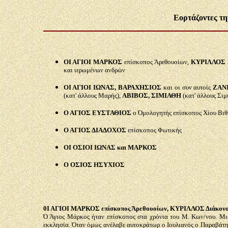
Εορτάζοντες τη
Ο
Ι ΑΓΙΟΙ ΜΑΡΚΟΣ
επίσκοπος Άρεθουοίων,
ΚΥΡΙΛΛΟΣ
και ιερωμένων ανδρών
ΟΙ ΑΓΙΟΙ ΙΩΝΑΣ, ΒΑΡΑΧΗΣΙΟΣ
και οι συν αυτοίς
ΖΑΝ
(κατ' άλλους Μαρής),
ΑΒΙΒΟΣ, ΣΙΜΙΑΘΗ
(κατ' άλλους Σιμ
Ο ΑΓΙΟΣ ΕΥΣΤΑΘΙΟΣ
ο Όμολογητής επίσκοπος Χίου Βιθ
Ο ΑΓΙΟΣ ΔΙΑΔΟΧΟΣ
επίσκοπος Φωτικής
ΟΙ ΟΣΙΟΙ ΙΩΝΑΣ και ΜΑΡΚΟΣ
Ο ΟΣΙΟΣ ΗΣΥΧΙΟΣ
0Ι ΑΓΙΟΙ ΜΑΡΚΟΣ επίσκοπος Άρεθουοίων, ΚΥΡΙΛΛΟΣ Διάκονος, 
Ό Άγιος Μάρκος ήταν επίσκοπος στα χρόνια του Μ. Κων/νου. Μια 
εκκλησία. Όταν όμως ανέλαβε αυτοκράτωρ ο Ιουλιανός ο Παραβάτης,