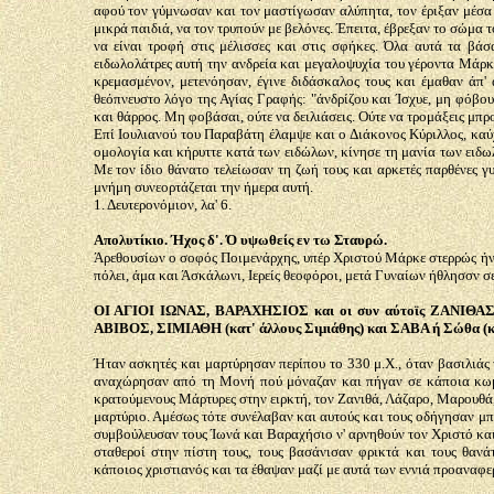
αφού τον γύμνωσαν και τον μαστίγωσαν αλύπητα, τον έριξαν μέσα 
μικρά παιδιά, να τον τρυπούν με βελόνες. Έπειτα, έβρεξαν το σώμα 
να είναι τροφή στις μέλισσες και στις σφήκες. Όλα αυτά τα βά
ειδωλολάτρες αυτή την ανδρεία και μεγαλοψυχία του γέροντα Μάρκο
κρεμασμένον, μετενόησαν, έγινε διδάσκαλος τους και έμαθαν άπ' 
θεόπνευστο λόγο της Αγίας Γραφής: "άνδρίζου και Ίσχυε, μη φόβου
και θάρρος. Μη φοβάσαι, ούτε να δειλιάσεις. Ούτε να τρομάξεις μπρ
Επί Ιουλιανού του Παραβάτη έλαμψε και ο Διάκονος Κύριλλος, καύ
ομολογία και κήρυττε κατά των ειδώλων, κίνησε τη μανία των ειδω
Με τον ίδιο θάνατο τελείωσαν τη ζωή τους και αρκετές παρθένες γ
μνήμη συνεορτάζεται την ήμερα αυτή.
1. Δευτερονόμιον, λα' 6.
Απολυτίκιο. Ήχος δ'. Ό υψωθείς εν τω Σταυρώ.
Άρεθουσίων ο σοφός Ποιμενάρχης, υπέρ Χριστού Μάρκε στερρώς ήνων
πόλει, άμα και Άσκάλωνι, Ιερείς θεοφόροι, μετά Γυναίων ήθλησσν 
ΟΙ ΑΓΙΟΙ ΙΩΝΑΣ, ΒΑΡΑΧΗΣΙΟΣ και οι συν αύτοϊς ΖΑΝΙΘΑ
ΑΒΙΒΟΣ, ΣΙΜΙΑΘΗ (κατ' άλλους Σιμιάθης) και ΣΑΒΑ ή Σώθα (κ
Ήταν ασκητές και μαρτύρησαν περίπου το 330 μ.Χ., όταν βασιλιά
αναχώρησαν από τη Μονή πού μόναζαν και πήγαν σε κάποια κωμ
κρατούμενους Μάρτυρες στην ειρκτή, τον Ζανιθά, Λάζαρο, Μαρουθά,
μαρτύριο. Αμέσως τότε συνέλαβαν και αυτούς και τους οδήγησαν μπ
συμβούλευσαν τους Ίωνά και Βαραχήσιο ν' αρνηθούν τον Χριστό και
σταθεροί στην πίστη τους, τους βασάνισαν φρικτά και τους θαν
κάποιος χριστιανός και τα έθαψαν μαζί με αυτά των εννιά προαναφ