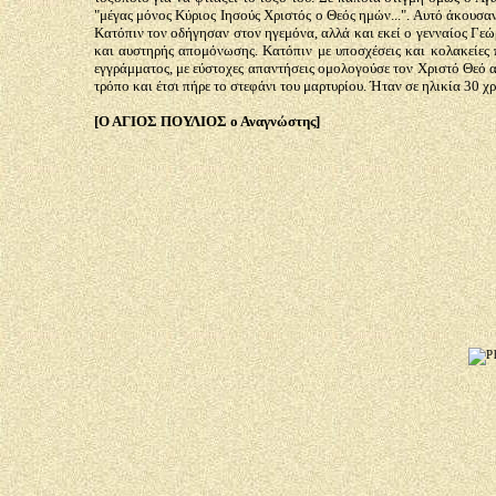
"μέγας μόνος Κύριος Ιησούς Χριστός ο Θεός ημών...". Αυτό άκουσα
Κατόπιν τον οδήγησαν στον ηγεμόνα, αλλά και εκεί ο γενναίος Γε
και αυστηρής απομόνωσης. Κατόπιν με υποσχέσεις και κολακείες
εγγράμματος, με εύστοχες απαντήσεις ομολογούσε τον Χριστό Θεό α
τρόπο και έτσι πήρε το στεφάνι του μαρτυρίου. Ήταν σε ηλικία 30 χ
[Ο ΑΓΙΟΣ ΠΟΥΛΙΟΣ ο Αναγνώστης]