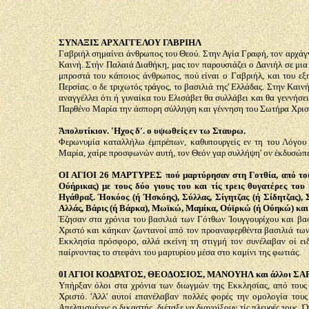
ΣΥΝΑΞΙΣ ΑΡΧΑΓΓΕΛΟΥ ΓΑΒΡΙΗΛ
Γαβριήλ σημαίνει άνθρωπος του Θεού. Στην Αγία Γραφή, τον αρχάγ
Καινή. Στήν Παλαιά Διαθήκη, μας τον παρουσιάζει ο Δανιήλ σε μια 
μπροστά του κάποιος άνθρωπος, πού είναι ο Γαβριήλ, και του εξηγ
Περσίας. ο δε τριχωτός τράγος, το βασιλιά της' Ελλάδας. Στην Καιν
αναγγέλλει ότι ή γυναίκα του Ελισάβετ θα συλλάβει και θα γεννήσει
Παρθένο Μαρία την άσπορη σύλληψη και γέννηση του Σωτήρα Χρισ
Άπολυτίκιον. 'Ηχος δ'. ο υψωθείς εν τω Σταυρω.
Φερωνυμία καταλλήλω έμπρέπων, καθυπουργείς εν τη του Λόγου
Μαρία, χαίρε προσφωνών αυτή, τον Θεόν γαρ συλλήψη' ον έκδυσώπει
ΟΙ ΑΓΙΟΙ 26 ΜΑΡΤΥΡΕΣ πού μαρτύρησαν στη Γοτθία, από τους 
Ούήρικας) με τους δύο γιους του και τίς τρεις θυγατέρες του κ
Ηγάθραξ. Ήοκόος (ή Ήσκόης), Σύλλας, Σίγητζας (ή Σίδητζας), Σ
Αλλάς, Βάρις (ή Βάρκα), Μωϊκώ, Μαμίκα, Ούϊρκώ (ή Ούηκώ) και 
Έζησαν στα χρόνια του βασιλιά των Γότθων Ίουγγουρίχου και βα
Χριστό και κάηκαν ζωντανοί από τον προαναφερθέντα βασιλιά των 
Εκκλησία πρόσφορο, αλλά εκείνη τη στιγμή τον συνέλαβαν οί ει
παίρνοντας το στεφάνι του μαρτυρίου μέσα στο καμίνι της φωτιάς.
0Ι ΑΓΙΟΙ ΚΟΔΡΑΤΟΣ, ΘΕΟΔΟΣΙΟΣ, ΜΑΝΟΥΗΛ και άλλοι ΣΑΡΑΝ
Υπήρξαν όλοι στα χρόνια των διωγμών της Εκκλησίας, από τους ε
Χριστό. 'Αλλ' αυτοί επανέλαβαν πολλές φορές την ομολογία του
Απελπισμένος ο δικαστής, διέταξε να διανοίξουν τίς πλευρές τους.