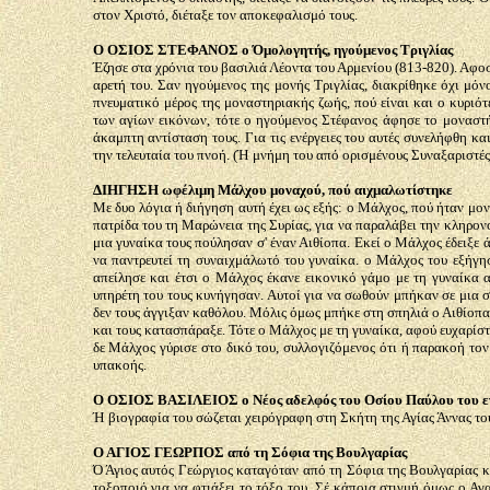
στον Χριστό, διέταξε τον αποκεφαλισμό τους.
Ο ΟΣΙΟΣ ΣΤΕΦΑΝΟΣ ο Όμολογητής, ηγούμενος Τριγλίας
Έζησε στα χρόνια του βασιλιά Λέοντα του Αρμενίου (813-820). Αφοσ
αρετή του. Σαν ηγούμενος της μονής Τριγλίας, διακρίθηκε όχι μόνο
πνευματικό μέρος της μοναστηριακής ζωής, πού είναι και ο κυριότ
των αγίων εικόνων, τότε ο ηγούμενος Στέφανος άφησε το μοναστήρι
άκαμπτη αντίσταση τους. Για τις ενέργειες του αυτές συνελήφθη κα
την τελευταία του πνοή. (Ή μνήμη του από ορισμένους Συναξαριστές
ΔΙΗΓΗΣΗ ωφέλιμη Μάλχου μοναχού, πού αιχμαλωτίστηκε
Με δυο λόγια ή διήγηση αυτή έχει ως εξής: ο Μάλχος, πού ήταν μο
πατρίδα του τη Μαρώνεια της Συρίας, για να παραλάβει την κληρον
μια γυναίκα τους πούλησαν σ' έναν Αιθίοπα. Εκεί ο Μάλχος έδειξε ά
να παντρευτεί τη συναιχμάλωτό του γυναίκα. ο Μάλχος του εξήγησε
απείλησε και έτσι ο Μάλχος έκανε εικονικό γάμο με τη γυναίκα α
υπηρέτη του τους κυνήγησαν. Αυτοί για να σωθούν μπήκαν σε μια σ
δεν τους άγγιξαν καθόλου. Μόλις όμως μπήκε στη σπηλιά ο Αιθίοπας
και τους κατασπάραξε. Τότε ο Μάλχος με τη γυναίκα, αφού ευχαρίστ
δε Μάλχος γύρισε στο δικό του, συλλογιζόμενος ότι ή παρακοή τον
υπακοής.
Ο ΟΣΙΟΣ ΒΑΣΙΛΕΙΟΣ ο Νέος αδελφός του Οσίου Παύλου του ε
Ή βιογραφία του σώζεται χειρόγραφη στη Σκήτη της Αγίας Άννας του
Ο ΑΓΙΟΣ ΓΕΩΡΠΟΣ από τη Σόφια της Βουλγαρίας
Ό Άγιος αυτός Γεώργιος καταγόταν από τη Σόφια της Βουλγαρίας κ
τοξοποιό για να φτιάξει το τόξο του. Σέ κάποια στιγμή όμως ο Αγ