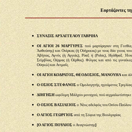
Εορτάζοντες τη
ΣΥΝΑΞΙΣ ΑΡΧΑΓΓΕΛΟΥ ΓΑΒΡΙΗΛ
ΟΙ ΑΓΙΟΙ 26 ΜΑΡΤΥΡΕΣ
πού μαρτύρησαν στη Γοτθία,
Άαθούσης) και Ουίρκας (ή Ούήρικας) με τους δύο γιους του 
Άβήπας, Αγνός (ή Αγγιάς), Ρύαξ ή (Ρυΐας), Ηγάθραξ. Ήοκ
Σεϊμβλας, Οέρμας (ή Οέρθας). Φίλγας και από τις γυναίκ
Ούηκώ) και Ανιμαΐς.
Ο
Ι ΑΓΙΟΙ ΚΟΔΡΑΤΟΣ, ΘΕΟΔΟΣΙΟΣ, ΜΑΝΟΥΗΛ
και άλ
Ο ΟΣΙΟΣ ΣΤΕΦΑΝΟΣ
ο Ομολογητής, ηγούμενος Τριγλίας
ΔΙΗΓΗΣΗ
ωφέλιμη Μάλχου μοναχού, πού αιχμαλωτίστηκε
Ο ΟΣΙΟΣ ΒΑΣΙΛΕΙΟΣ
ο Νέος αδελφός του Οσίου Παύλου 
Ο ΑΓΙΟΣ ΓΕΩΡΓΙΟΣ
από τη Σόφια της Βουλγαρίας
[Ο ΑΓΙΟΣ ΠΟΥΛΙΟΣ
ο Αναγνώστης
]