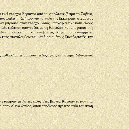
 εκεί έπαρχος Άρριανός από τους πρώτους ζήτησε το Σαβΐνο,
διαφυλάξει τη ζωή του, για το καλό της Εκκλησίας. ο Σαβίνος
ραν μπροστά στον έπαρχο. Αυτός μεταχειρίσθηκε κάθε είδους
σε κάθε ερώτηση απαντούσε με τη θαρραλέα και αποφασιστική
αν τις σάρκες του και έκαψαν τις πληγές του με αναμμένες
ριττώς επαναλαμβάνεται - από ορισμένους Συναξαριστές- την
αφθαρσίας χειμάρρουν, τέλος άγίον, έν ποταμώ δεδεγμένος'
χτύπησαν με λεπτές ευλύγιστες βέργες. Κατόπιν έσχισαν τα
έμασαν σ' ένα δένδρο, οπού παρέδωσε την τελευταία του πνοή