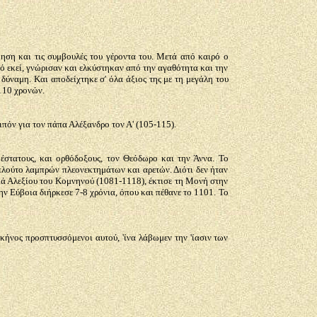
κηση και τις συμβουλές του γέροντα του. Μετά από καιρό ο
από εκεί, γνώρισαν και ελκύστηκαν από την αγαθότητα και την
δύναμη. Και αποδείχτηκε σ' όλα άξιος της με τη μεγάλη του
 110 χρονών.
πόν για τον πάπα Αλέξανδρο τον Α' (105-115).
έστατους, και ορθόδοξους, τον Θεόδωρο και την Άννα. Το
πλούτο λαμπρών πλεονεκτημάτων και αρετών. Διότι δεν ήταν
λιά Αλεξίου του Κομνηνού (1081-1118), έκτισε τη Μονή στην
ν Εύβοια διήρκεσε 7-8 χρόνια, όπου και πέθανε το 1101. Το
κήνος προσπτυσσόμενοι αυτού, 'ίνα λάβωμεν την 'ίασιν των