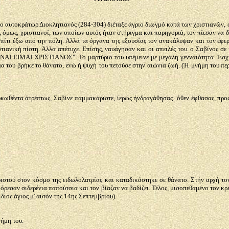
 αυτοκράτωρ Διοκλητιανός (284-304) διέταξε άγριο διωγμό κατά των χριστιανών, ο
οι, όμως, χριστιανοί, των οποίων αυτός ήταν στήριγμα και παρηγοριά, τον πίεσαν να 
 σπίτι έξω από την πόλη. Αλλά τα όργανα της εξουσίας τον ανακάλυψαν και τον έφε
ιστιανική πίστη. Άλλα απέτυχε. Επίσης, ναυάγησαν και οι απειλές του. ο Σαβίνος 
" ΝΑΙ ΕΙΜΑΙ ΧΡΙΣΤΙΑΝΟΣ". Το μαρτύριο του υπέμεινε με μεγάλη γενναιότητα. Έσχιζ
μα του βρήκε το θάνατο, ενώ ή ψυχή του πετούσε στην αιώνια ζωή. (Ή μνήμη του πε
κωθέντα άτρέπτως, Σαβίνε παμμακάριστε, ίερώς ήνδραγάθησας· όθεν έφθασας, προς 
στού στον κόσμο της ειδωλολατρίας και καταδικάστηκε σε θάνατο. Στήν αρχή τον 
όρεσαν σιδερένια παπούτσια και τον βίαζαν να βαδίζει. Τέλος, μισοπεθαμένο τον κρ
ίδιος άγιος μ' αυτόν της 14ης Σεπτεμβρίου).
νήμη του.