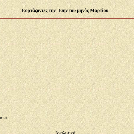
Εορτάζοντες την 16ην του μηνός Μαρτίου
άτμω
Αναλυτικά