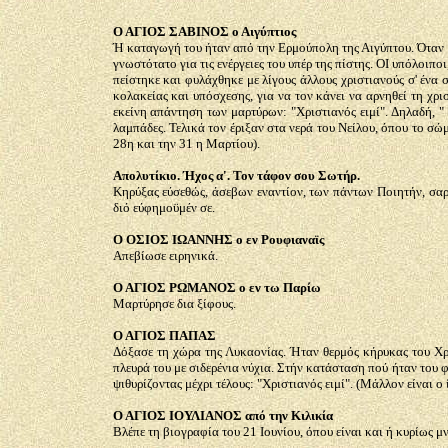
Ο ΑΓΙΟΣ ΣΑΒΙΝΟΣ ο Αιγύπτιος
Ή καταγωγή του ήταν από την Ερμούπολη της Αιγύπτου. Όταν ο
γνωστότατο για τις ενέργειες του υπέρ της πίστης. ΟΙ υπόλοιπ
πείστηκε και φυλάχθηκε με λίγους άλλους χριστιανούς σ' ένα
κολακείας και υπόσχεσης, για να τον κάνει να αρνηθεί τη χρ
εκείνη απάντηση των μαρτύρων: "Χριστιανός ειμί". Δηλαδή, 
λαμπάδες. Τελικά τον έριξαν στα νερά του Νείλου, όπου το σώ
28η και την 31 η Μαρτίου).
Απολυτίκιο. Ήχος α'. Τον τάφον σου Σωτήρ.
Κηρύξας εύσεθώς, άσεβων εναντίον, των πάντων Ποιητήν, σαρ
διό εύφημοϋμέν σε.
Ο ΟΣΙΟΣ ΙΩΑΝΝΗΣ ο εν Ρουφιαναϊς
Απεβίωσε ειρηνικά.
Ο ΑΓΙΟΣ ΡΩΜΑΝΟΣ ο εν τω Παρίω
Μαρτύρησε δια ξίφους.
Ο ΑΓΙΟΣ ΠΑΠΑΣ
Δόξασε τη χώρα της Λυκαονίας. Ήταν θερμός κήρυκας του Χρι
πλευρά του με σιδερένια νύχια. Στήν κατάσταση πού ήταν του φ
ψιθυρίζοντας μέχρι τέλους: "Χριστιανός ειμί". (Μάλλον είναι ο 
Ο ΑΓΙΟΣ ΙΟΥΛΙΑΝΟΣ από την Κιλικία
Βλέπε τη βιογραφία του 21 Ιουνίου, όπου είναι και ή κυρίως μ