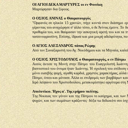
ΟΙ ΑΓΙΟΙ ΔΕΚΑ ΜΑΡΤΥΡΕΣ οι εν Φοινίκη
Μαρτύρησαν δια ξίφους.
Ο ΟΣΙΟΣ ΑΝΙΝΑΣ ο Θαυματουργός
"Ορφανός σε ηλικία 15 χρονών, πήγε κοντά στον διάσημο ερη
γέροντας του αναχώρησε σ' άλλο τόπο, ο δε Άνίνας έμεινε. Το 
προθυμία του, και θαύμασαν την ασκητική αρετή του και τα π
ταπεινοφροσύνη. Επίσης, ίδρυσε και μια μικρή αδελφότητα, πού
Ο ΑΓΙΟΣ ΑΛΕΞΑΝΔΡΟΣ πάπας Ρώμης
Από τον Συναξαριστή του Αγ. Νικόδημου και τα Μηναία, καλείτ
Ο ΟΣΙΟΣ ΧΡΙΣΤΟΔΟΥΛΟΣ ο Θαυματουργός, ο εν Πάτμω
Αυτός έκτισε τη Μονή στην Πάτμο του Ευαγγελιστή Ιωάννη.
βαπτιστικό του όνομα ήταν Ιωάννης. Ή σχολική του επίδοση 
μόνο ευσεβής ψυχή, αγαθή καρδιά, χρηστός χαρακτήρας, αλλά 
Πάτμο, όπου και μόνασε. Άλλα οι επιδρομές των βαρβάρων και
Ιερό λείψανο του Χριστοδούλου, μετακομίστηκε αργότερα στη 
Απολυτίκιο. Ήχος α'. Της ερήμου πολίτης.
Της Νικαιας τον γόνον και της Πάτμου το καύχημα, και των 
ψυχών, και των σωμάτων κράζοντες· δόξα τω δεδωκότι σοι ίσχύ