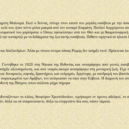
μίτη Μαϊουμά. Εκεί ο Άνίνας, πέτυχε στον εαυτό του μεγάλη ευσέβεια με την άσ
δε κελί του, ήταν πέντε μίλια μακριά από τον ποταμό Ευφράτη. Πολλοί διερχόμενοι 
νευματικά του χαρίσματα. ο Όσιος προικίστηκε από τον Θεό και με θαυματουργική 
 την κατάρτιζε με τα διδάγματα της ζωντανής ευσέβειας. Πέθανε ειρηνικά σε ηλικία
αι Άλεξανδρίων. Άλλα με τέτοιο όνομα πάπας Ρώμης δεν υπήρξε ποτέ. Πρόκειται λοι
 Γεννήθηκε το 1020 στη Νίκαια της Βιθυνίας και ανατράφηκε από γονείς ευσεβ
υπήρξε αξιοσημείωτη, και από νεαρός ακόμα ανατράφηκε στη μοναχική ζωή. Είχε 
και δυναμικός, ευφυής, δραστήριος και τολμηρός. Αργότερα, με συνδρομή του βασι
 συγκεκριμένα των Αράβων, τον ανάγκασαν να πάει στην Εύβοια. Ή διαμονή του στη
Μονή της Πάτμου, όπου σώζεται μέχρι σήμερα.
Μοναζόντων το κλέος, θεοφόρον Χριστόδουλον, τιμήσωμεν εν ύμνοις αδελφοί, το σ
ν, δόξα τω σε στεφανώσαντι, δόξα τω ένεργοϋντι δια σου, πάσιν ίάματα.