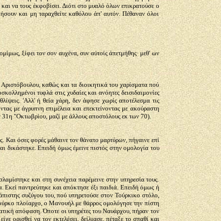
και να τους έκφοβίσει. Διότι στο μυαλό όλων επικρατούσε ο
ήσουν και μη ταραχθείτε καθόλου άπ' αυτόν. Πέθαναν όλοι
μίμως, ξίφει τον σον αυχένα, συν αύτοίς άπετμήθης· μεθ' ων
 Αριστόβουλου, καθώς και τα διοικητικά του χαρίσματα πού
οσκολλημένοι τυφλά στις χυδαίες και ανόητες δεισιδαιμονίες
λίψεις. 'Αλλ' ή θεία χάρη, δεν άφησε χωρίς αποτέλεσμα τις
ντας με άγρυπνη επιμέλεια και επεκτείνοντας με ακούραστη
 31η "Οκτωβρίου, μαζί με άλλους αποστόλους εκ των 70).
υς. Και όσες φορές μάθαινε τον θάνατο μαρτύρων, πήγαινε επί
αι δικάστηκε. Επειδή όμως έμεινε πιστός στην ομολογία του
σλαμίστηκε και στη συνέχεια παρέμεινε στην υπηρεσία τους.
. Εκεί παντρεύτηκε και απόκτησε έξι παιδιά. Επειδή όμως ή
ς άπιστης συζύγου του, πού υπηρετούσε στον Τούρκικο στόλο,
Τούρκο πλοίαρχο, ο Μανουήλ με θάρρος ομολόγησε την πίστη
ατική απόφαση. Όποτε οι υπηρέτες του Ναυάρχου, πήραν τον
ε ορισθεί να τον εκτελέσει, δείλιασε, πέταξε το σπαθί και