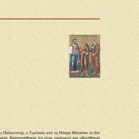
της Παλαιστίνης, ο Τιμόλαος από τη Μαύρη Θάλασσα, οι δύο
υπτο. Κατηγορήθηκαν ότι είναι χριστιανοί και οδηγήθηκαν