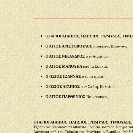
ΟΙ ΑΓΙΟΙ ΑΓΑΠΙΟΣ, ΠΛΗΣΙΟΣ, ΡΩΜΥΛΟΣ, ΤΙΜΟΛ
Ο ΑΓΙΟΣ ΑΡΙΣΤΟΒΟΥΛΟΣ
επίσκοπος Βρετανίας
Ο ΑΓΙΟΣ ΝΙΚΑΝΔΡΟΣ
ο εν Αιγύπτου
Ο ΑΓΙΟΣ ΜΑΝΟΥΗΛ
από τα Σφακιά.
Ο ΟΣΙΟΣ ΙΩΑΝΝΗΣ
ο εν τω φρέατι
Ο ΟΣΙΟΣ ΑΓΑΠΙΟΣ
ο εν Σκήτη, Κολιτζοϋ
Ο ΑΓΙΟΣ ΠΑΡΘΕΝΙΟΣ
Νεομάρτυρας,
ΟΙ ΑΓΙΟΙ ΑΓΑΠΙΟΣ, ΠΛΗΣΙΟΣ, ΡΩΜΥΛΟΣ, ΤΙΜΟΛΑΟΣ, 
Έζησαν και κέρδισαν τα αθάνατα βραβεία, κατά το διωγμό το
Διονύσιοι από την Τρίπολη της Φοινίκης, ο Ρωμύλος -ύποδι