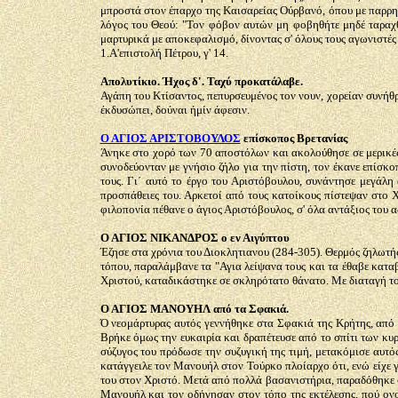
μπροστά στον έπαρχο της Καισαρείας Ούρβανό, όπου με παρρησί
λόγος του Θεού: "Τον φόβον αυτών μη φοβηθήτε μηδέ ταραχθή
μαρτυρικά με αποκεφαλισμό, δίνοντας σ' όλους τους αγωνιστές
1.Α'επιστολή Πέτρου, γ' 14.
Απολυτίκιο. Ήχος δ'. Ταχύ προκατάλαβε.
Αγάπη του Κτίσαντος, πεπυρσευμένος τον νουν, χορείαν συνήθρ
έκδυσώπει, δούναι ήμίν άφεσιν.
Ο ΑΓΙΟΣ ΑΡΙΣΤΟΒΟΥΛΟΣ
επίσκοπος Βρετανίας
Άνηκε στο χορό των 70 αποστόλων και ακολούθησε σε μερικές
συνοδεύονταν με γνήσιο ζήλο για την πίστη, τον έκανε επίσκο
τους. Γι΄ αυτό το έργο του Αριστόβουλου, συνάντησε μεγάλη 
προσπάθειες του. Αρκετοί από τους κατοίκους πίστεψαν στο Χ
φιλοπονία πέθανε ο άγιος Αριστόβουλος, σ' όλα αντάξιος του
Ο ΑΓΙΟΣ ΝΙΚΑΝΔΡΟΣ ο εν Αιγύπτου
Έζησε στα χρόνια του Διοκλητιανου (284-305). Θερμός ζηλωτής 
τόπου, παραλάμβανε τα "Αγια λείψανα τους και τα έθαβε καταβ
Χριστού, καταδικάστηκε σε σκληρότατο θάνατο. Με διαταγή του
Ο ΑΓΙΟΣ ΜΑΝΟΥΗΛ από τα Σφακιά.
Ό νεομάρτυρας αυτός γεννήθηκε στα Σφακιά της Κρήτης, από γ
Βρήκε όμως την ευκαιρία και δραπέτευσε από το σπίτι των κυ
σύζυγος του πρόδωσε την συζυγική της τιμή, μετακόμισε αυτός
κατάγγειλε τον Μανουήλ στον Τούρκο πλοίαρχο ότι, ενώ είχε
του στον Χριστό. Μετά από πολλά βασανιστήρια, παραδόθηκε 
Μανουήλ και τον οδήγησαν στον τόπο της εκτέλεσης, πού ονομ