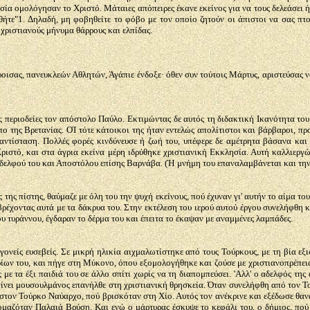
α ομολόγησαν το Χριστό. Μάταιες απόπειρες έκανε εκείνος για να τους δελεάσει ή 
τε"1. Δηλαδή, μη φοβηθείτε το φόβο με τον οποίο ζητούν οι άπιστοι να σας πτο
 χριστιανούς μήνυμα θάρρους και ελπίδας.
οισας, πανευκλεών Αθλητών, Άγάπιε ένδοξε· όθεν συν τούτοις Μάρτυς, αριστεύσας νο
 περιοδείες τον απόστολο Παύλο. Εκτιμώντας δε αυτός τη διδακτική Ικανότητα του
πο της Βρετανίας. ΟΊ τότε κάτοικοι της ήταν εντελώς απολίτιστοι και βάρβαροι, πρ
αντίσταση. Πολλές φορές κινδύνευσε ή ζωή του, υπέφερε δε αμέτρητα βάσανα και θ
ριστό, και στα άγρια εκείνα μέρη ιδρύθηκε χριστιανική Εκκλησία. Αυτή καλλιεργώ
 αδελφού του και Αποστόλου επίσης Βαρνάβα. (Ή μνήμη του επαναλαμβάνεται και την
της πίστης, θαύμαζε με όλη του την ψυχή εκείνους, πού έχυναν γι' αυτήν το αίμα το
ρέχοντας αυτά με τα δάκρυα του. Στην εκτέλεση του ιερού αυτού έργου συνελήφθη κ
 τυράννου, έγδαραν το δέρμα του και έπειτα το έκαψαν με αναμμένες λαμπάδες.
ονείς ευσεβείς. Σε μικρή ηλικία αιχμαλωτίστηκε από τους Τούρκους, με τη βία εξι
ρίων του, και πήγε στη Μύκονο, όπου εξομολογήθηκε και ζούσε με χριστιανοπρέπεια
 με τα έξι παιδιά του σε άλλο σπίτι χωρίς να τη διαπομπεύσει. 'Αλλ' ο αδελφός τη
 γίνει μουσουλμάνος επανήλθε στη χριστιανική θρησκεία. Όταν συνελήφθη από τον 
στον Τούρκο Ναύαρχο, πού βρισκόταν στη Χίο. Αυτός τον ανέκρινε και εξέδωσε θαν
αζόταν Παλαιά Βρύση. Και ενώ ο μάρτυρας έσκυψε το κεφάλι του, ο δήμιος, πού είχ