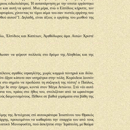
ρβαρους ειδωλολάτρες. Ή αυταπάρνηση με την οποία εργάστηκε
 και αυτή να φανεί. Μια μέρα, ενώ ο Ελπίδιος κήρυττε, τον
ρτυρίου, χύνοντας το τίμιο αίμα του σαν πιστός εργάτης του
θού αυτού"1. Δηλαδή, είναι άξιος ο εργάτης του μισθού της
ρίω, Έλπίδιος και Καπίτων, Άγαθόδωρος άμα. Αυτών Χριστέ
θωσαν να φέρουν πολλούς στο δρόμο της Αληθείας και της
τέλειος αγαθός ισραηλίτης, χωρίς καμμιά πονηριά και δόλο.
ιότι έζησε κάποτε σαν υπηρέτρια στην πόλη. Κορόιδευε λοιπόν
ε στο σημείο να προδώσει τη συζυγική της πίστη! ο Παύλος,
ήγε δε στην έρημο, κοντά στον Μέγα Αντώνιο. Στό νέο αυτό
ατα του, πράος στο ήθος του, στολιζόταν από τα ωραιότερα
λούς δαιμονισμένους. Πέθανε σε βαθιά γεράματα στα βάθη της
όμης της Αντιόχειας επί αυτοκράτορα Ίουστίνου του Θρακός
άρχης, προκειμένου να καθαρίσει την επαρχία του από τους
ανατικό Μονοφυσίτη, πού άσκήτευε στην Ίεράπολη, με θαύμα