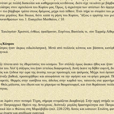
γινόταν με πολλή δυσκολία και καθημερινούς κινδύνους. Διότι είχε να κάνει με βά
λολάτρες στον αμπελώνα του Κυρίου μας. Όμως, ή αγριότητα των απίστων δεν άργησε
ν πιο βάρβαρο τρόπο στους δρόμους, μέχρι πού πέθανε. Έτσι πήρε το στεφάνι του μα
τα μεγάλος. Και δίκαια, διότι κατά τη ρήση του Κυρίου, "άξιος ο εργάτης του μισ
συνανθρώπων του. 1. Ευαγγέλιο Ματθαίου, ι' 10.
 Έκκλησίαν Χριστού, ένθέως έφαίδρυναν, Ευγένιος Βασιλεύς τε, συν Έφραίμ Αίθε
ος Κύπρου
 Κύπρος ήταν άκρως ειδωλολατρική. Μετά από πολλούς κόπους και βάσανα, κατόρ
ηνικά.
ε τίποτα από τις έθιμοτυπίες του κόσμου. Τον στόλιζε όμως άκακο ήθος και ήταν 
ία του. Άλλ' ή σύζυγος του ήταν εντελώς διαφορετική. Αυτή έκανε τη δήθεν ευγενή, δ
ύς και ξόδευε την ώρα της άνεσης του με προσευχές και ψαλμούς. Μέχρι πού έφτασ
τέναξε βαθειά, προσευχήθηκε και αποφάσισε να την αφήσει και να φύγει μακριά. Π
 αρετές. Θερμός στην ευσέβεια του, άδολος στην καρδιά του, ταπεινός στα φρονήμ
ο Θεός μάλιστα, του έδωσε και το χάρισμα να θαυματουργεί, και έτσι θεράπευσε πολ
τητας.
ι λιμάνι στον ποταμό Τίγρη, σήμερα ονομάζεται Διαρβεκίρ). Στήν αρχή υπήρξε κ
τον Πατριαρχικό Θρόνο της Αντιόχειας. Ανέπτυξε μεγάλη δραστηριότητα σαν Πατρι
τικά λέει ο Φώτιος στη Μυριόβιβλο (σελ. 228-229). Αυτός και κάποιον Στυλίτη, φ
ως έπρεπε και απεβίωσε ειρηνικά.