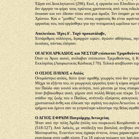
Έζησε επί Διοκλητιανού (296). Εκεί, ή εργασία του Ελπιδίου 
δεν άργησε να φέρει τους πρώτους χριστιανούς από τους ειδω
έπιασαν και τον έδεσαν πίσω από μια άμαξα. Τον έσυραν με το
Χρίστου. Και ο "μισθός" του στους ουρανούς θα είναι αφάντασ
εργασίας του, πού εργάσθηκε για την πνευματική ωφέλεια των 
Απολυτίκιο. Ήχος δ'. Ταχύ προκατάλαβε,
Έπτάριθμος σύλλογος, Ιεραρχών ιερών, άγώσιν αθλήσεως, την
ίκεσίαις, πάντας ελέησαν.
ΟΙ ΑΓΙΟΙ ΑΡΚΑΔΙΟΣ και ΝΕΣΤΩΡ επίσκοποι Τριμυθούντ
Όταν οι Άγιοι αυτοί, ανέλαβαν επίσκοποι Τριμυθούντος, ή
Εκκλησίας (Λαυριωτικός Κώδικας Ι 70). Τελικά απεβίωσαν ειρ
Ο ΟΣΙΟΣ ΠΑΥΛΟΣ ο Απλός
Ονομάστηκε απλός, διότι ήταν αμαθής γεωργός πού δεν γνώριζ
Μέχρι τα εξήντα του, οι γεωργικές εργασίες ήταν ή κύρια ασχολ
τον Παύλο σαν κουτό και ανόητο, πού χάνεται με τους σταυρο
όταν βεβαιώθηκε αυτό, γέμισε από πολλή θλίψη και πίκρα. Σ
στάδιο της ζωής του ο Παύλος, ανέπτυξε εξαίρετες ασκητικές
χριστιανικά άνθη και είλκυσε την αγάπη του αγίου Αντωνίου. 
ερήμου και έμεινε σαν το γνησιότερο κάτοπτρο της θείας αγαθό
Ο ΑΓΙΟΣ ΕΦΡΑΙΜ Πατριάρχης Αντιοχείας
Ήταν από την πόλη Άμίδα (πόλη του τουρκικού Κουρδιστάν κα
(518-527). Από λαϊκός, με υπόδειξη του βασιλιά, ανέβηκε σ
Μονοφυσίτες. Εναντίον τους έγραψε έντονα, όπως χαρακτηρισ
επανέφερε στην ορθή πίστη. Για 18 χρόνια ποίμανε τον λαό όπ