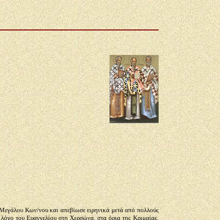
υ Μεγάλου Κων/νου και απεβίωσε ειρηνικά μετά από πολλούς
 λόγο του Ευαγγελίου στη Χερσώνα, στα όρια της Κριμαίας.