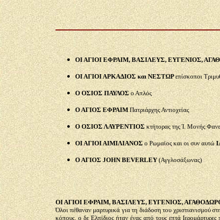
ΟΙ ΑΓΙΟΙ ΕΦΡΑΙΜ, ΒΑΣΙΛΕΥΣ, ΕΥΓΕΝΙΟΣ, ΑΓΑ
ΟΙ ΑΓΙΟΙ ΑΡΚΑΔΙΟΣ και ΝΕΣΤΩΡ
επίσκοποι Τριμυ
Ο ΟΣΙΟΣ ΠΑΥΛΟΣ
ο Απλός
Ο ΑΓΙΟΣ ΕΦΡΑΙΜ
Πατριάρχης Αντιοχείας
Ο ΟΣΙΟΣ ΛΑΥΡΕΝΤΙΟΣ
κτήτορας της Ί. Μονής Φαν
ΟΙ ΑΓΙΟΙ ΑΙΜΙΛΙΑΝΟΣ
ο Ρωμαίος και οι συν αυτώ
Ι
Ο ΑΓΙΟΣ
JOHN BEVERLEY
(
Αγγλοσάξωνας)
ΟΙ ΑΓΙΟΙ ΕΦΡΑΙΜ, ΒΑΣΙΛΕΥΣ, ΕΥΓΕΝΙΟΣ, ΑΓΑΘΟΔΩΡ
Όλοι πέθαναν μαρτυρικά για τη διάδοση του χριστιανισμού σ
κόπους. ο δε Ελπίδιος ήταν ένας από τους επτά Ιερομάρτυρε