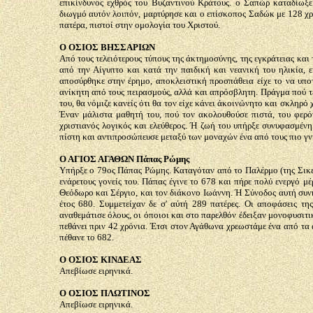
επικίνδυνος εχθρός του Βυζαντινού Κράτους. ο Σαπώρ καταδίωξε
διωγμό αυτόν λοιπόν, μαρτύρησε και ο επίσκοπος Σαδώκ με 128 χρι
πατέρα, πιστοί στην ομολογία του Χριστού.
Ο ΟΣΙΟΣ ΒΗΣΣΑΡΙΩΝ
Από τους τελειότερους τύπους της άκτημοσύνης, της εγκράτειας κα
από την Αίγυπτο και κατά την παιδική και νεανική του ηλικία, εί
αποσύρθηκε στην έρημο, αποκλειστική προσπάθεια είχε το να υπο
ανίκητη από τους πειρασμούς, αλλά και απρόσβλητη. Πράγμα πού 
του, θα νόμιζε κανείς ότι θα τον είχε κάνει άκοινώνητο και σκλη
Έναν μάλιστα μαθητή του, πού τον ακολουθούσε πιστά, του φερότ
χριστιανός λογικός και ελεύθερος. Ή ζωή του υπήρξε συνυφασμένη
πίστη και αντιπροσώπευσε μεταξύ των μοναχών ένα από τους πιο γν
Ο ΑΓΙΟΣ ΑΓΑΘΩΝ Πάπας Ρώμης
Υπήρξε ο 79ος Πάπας Ρώμης. Καταγόταν από το Παλέρμο (της Σικελί
ενάρετους γονείς του. Πάπας έγινε το 678 και πήρε πολύ ενεργό μ
Θεόδωρο και Σέργιο, και τον διάκονο Ιωάννη. Ή Σύνοδος αυτή συ
έτος 680. Συμμετείχαν δε σ' αύτή 289 πατέρες. Οι αποφάσεις τ
αναθεμάτισε όλους, οι όποιοι και στο παρελθόν έδειξαν μονοφυσιτ
πεθάνει πριν 42 χρόνια. Έτσι στον Αγάθωνα χρεωστάμε ένα από τα
πέθανε το 682.
Ο ΟΣΙΟΣ ΚΙΝΔΕΑΣ
Απεβίωσε ειρηνικά.
Ο ΟΣΙΟΣ ΠΛΩΤΙΝΟΣ
Απεβίωσε ειρηνικά.