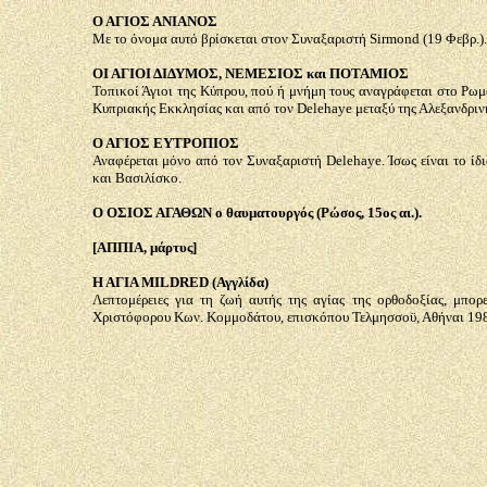
Ο ΑΓΙΟΣ ΑΝΙΑΝΟΣ
Με το όνομα αυτό βρίσκεται στον Συναξαριστή
Sirmond
(19 Φεβρ.).
ΟΙ ΑΓΙΟΙ ΔΙΔΥΜΟΣ, ΝΕΜΕΣΙΟΣ και ΠΟΤΑΜΙΟΣ
Τοπικοί Άγιοι της Κύπρου, πού ή μνήμη τους αναγράφεται στο Ρω
Κυπριακής Εκκλησίας και από τον
Delehaye
μεταξύ της Αλεξανδριν
Ο ΑΓΙΟΣ ΕΥΤΡΟΠΙΟΣ
Αναφέρεται μόνο από τον Συναξαριστή
Delehaye
. Ίσως είναι το ί
και Βασιλίσκο.
Ο ΟΣΙΟΣ ΑΓΑΘΩΝ ο θαυματουργός (Ρώσος, 15ος αι.).
[ΑΠΠΙΑ, μάρτυς]
Η ΑΓΙΑ
MILDRED
(
Αγγλίδα)
Λεπτομέρειες για τη ζωή αυτής της αγίας της ορθοδοξίας, μπο
Χριστόφορου Κων. Κομμοδάτου, επισκόπου Τελμησσοϋ, Αθήναι 19