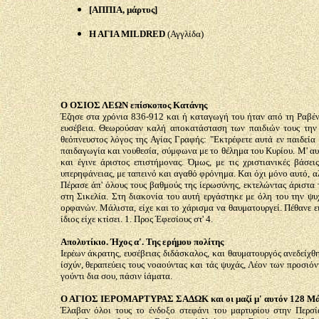
[ΑΠΠΙΑ, μάρτυς]
Η ΑΓΙΑ
MILDRED
(
Αγγλίδα)
Ο ΟΣΙΟΣ ΛΕΩΝ επίσκοπος Κατάνης
Έζησε στα χρόνια 836-912 και ή καταγωγή του ήταν από τη Ραβέννα
ευσέβεια. Θεωρούσαν καλή αποκατάσταση των παιδιών τους την 
θεόπνευστος λόγος της Αγίας Γραφής: "Εκτρέφετε αυτά εν παιδεία 
παιδαγωγία και νουθεσία,
σύμφωνα με το θέλημα του Κυρίου. Μ' α
και έγινε άριστος επιστήμονας. Όμως, με τις χριστιανικές βάσει
υπερηφάνειας, με ταπεινό και αγαθό φρόνημα. Και όχι μόνο αυτό, 
Πέρασε άπ' όλους τους βαθμούς της ίερωσύνης, εκτελώντας άριστα 
στη Σικελία. Στη διακονία του αυτή εργάστηκε με όλη του την ψυ
ορφανών. Μάλιστα, είχε και το χάρισμα να θαυματουργεί. Πέθανε ε
ίδιος είχε κτίσει. 1. Προς Έφεσίους στ' 4.
Απολυτίκιο. Ήχος α'. Της ερήμου πολίτης
Ιερέων άκρατης, ευσέβειας διδάσκαλος, και θαυματουργός ανεδείχθ
ίσχύν, θεραπεύεις τους νοαούντας και τάς ψυχάς, Λέον των προσιό
γούντι δια σου, πάσιν ίάματα.
Ο ΑΓΙΟΣ ΙΕΡΟΜΑΡΤΥΡΑΣ ΣΑΔΩΚ και οι μαζί μ' αυτόν 128 Μά
Έλαβαν όλοι τους το ένδοξο στεφάνι του μαρτυρίου στην Περσί