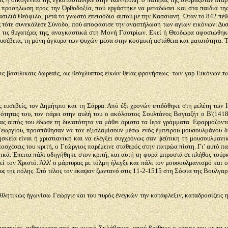
μη προσήλωση προς την Όρθοδοξία, πού εργάστηκε να μεταδώσει και στα παιδιά τη
ασιλιά Θεόφιλο, μετά το γνωστό επεισόδιο αυτού με την Κασσιανή. Όταν το 842 πέθ
ς τότε συνεκάλεσε Σύνοδο, πού αποφάσισε την αναστήλωση των αγίων εικόνων. Δυστ
με τις θυγατέρες της, αναγκαστικά στη Μονή Γαστρίων. Εκεί ή Θεοδώρα αφοσιώθηκε
 ευσέβεια, τη μόνη άγκυρα των ψυχών μέσα στην κοσμική αστάθεια και ματαιότητα. 
 βασιλικαις δωρεαίς, ως θεόγλυπτος είκών θείας φρονήσεως· των γαρ Εικόνων τω
 ευσεβείς, τον Δημήτριο και τη Σάρρα. Από έξι χρονών επιδόθηκε στη μελέτη των 
τητας του, τον πάρει στην αυλή του ο ακόλαστος Σουλτάνος Βαγιαζήτ ο Β'(1418-
έας αυτός του έδωσε τη δυνατότητα να μάθει άριστα τα Ιερά γράμματα. Εφαρμόζοντ
Γεωργίου, προσπάθησαν να τον εξισλαμίσουν μέσω ενός έμπειρου μουσουλμάνου δι
ρησκεία είναι ή χριστιανική και να ελέγξει συγχρόνως σαν ψεύτικη τη μουσουλμανι
ποσχέσεις του κριτή, ο Γεώργιος παρέμεινε σταθερός στην πατρώα πίστη. Γι' αυτό 
ντικά. Έπειτα πάλι οδηγήθηκε στον κριτή, και αυτή τη φορά μπροστά σε πλήθος τούρ
θεί τον Χριστό. Άλλ' ο μάρτυρας με τόλμη ήλεγξε και πάλι τον μουσουλμανισμό και
ς της πόλης. Στό τέλος τον έκαψαν ζωντανό στις 11-2-1515 στη Σόφια της Βουλγαρ
θλητικώς ήγωνίσω Γεώργιε και του πυρός ένεγκών την κατάφλεξιν, καταδροσίζεις ημ
νανίας, πιθανότατα από το χωριό Σκλάβαινα, οπού βρέθηκε ο τάφος του με τα ιερ