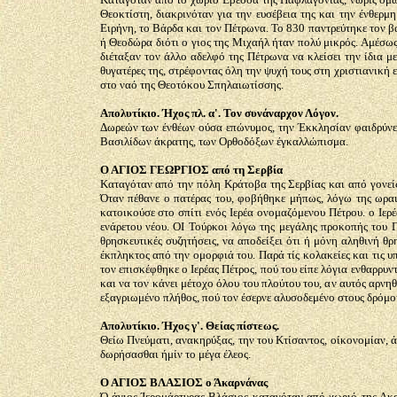
Θεοκτίστη, διακρινόταν για την ευσέβεια της και την ένθερ
Ειρήνη, το Βάρδα και τον Πέτρωνα. Το 830 παντρεύτηκε τον β
ή Θεοδώρα διότι ο γιος της Μιχαήλ ήταν πολύ μικρός. Αμέσω
διέταξαν τον άλλο αδελφό της Πέτρωνα να κλείσει την ίδια 
θυγατέρες της, στρέφοντας όλη την ψυχή τους στη χριστιανική
στο ναό της Θεοτόκου Σπηλαιωτίσσης.
Απολυτίκιο. Ήχος πλ. α'. Τον συνάναρχον Λόγον.
Δωρεών των ένθέων ούσα επώνυμος, την Έκκλησίαν φαιδρύνεις
Βασιλίδων άκρατης, των Ορθοδόξων έγκαλλώπισμα.
Ο ΑΓΙΟΣ ΓΕΩΡΓΙΟΣ από τη Σερβία
Καταγόταν από την πόλη Κράτοβα της Σερβίας και από γονείς
Όταν πέθανε ο πατέρας του, φοβήθηκε μήπως, λόγω της ωραιό
κατοικούσε στο σπίτι ενός Ιερέα ονομαζόμενου Πέτρου. ο Ιερ
ενάρετου νέου. ΟΙ Τούρκοι λόγω της μεγάλης προκοπής του 
θρησκευτικές συζητήσεις, να αποδείξει ότι ή μόνη αληθινή θ
έκπληκτος από την ομορφιά του. Παρά τίς κολακείες και τις υ
τον επισκέφθηκε ο Ιερέας Πέτρος, πού του είπε λόγια ενθαρρυ
και να τον κάνει μέτοχο όλου του πλούτου του, αν αυτός αρνη
εξαγριωμένο πλήθος, πού τον έσερνε αλυσοδεμένο στους δρόμου
Απολυτίκιο. Ήχος γ'. Θείας πίστεως.
Θείω Πνεύματι, ανακηρύξας, την του Κτίσαντος, οίκονομίαν, ά
δωρήσασθαι ήμίν το μέγα έλεος.
Ο ΑΓΙΟΣ ΒΛΑΣΙΟΣ ο Άκαρνάνας
Ό άγιος Ίερομάρτυρας Βλάσιος καταγόταν από χωριό της Ακαρ