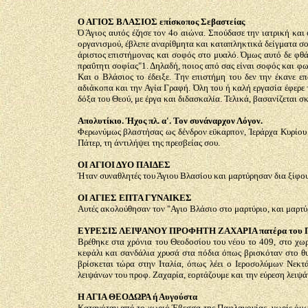
Ο ΑΓΙΟΣ ΒΛΑΣΙΟΣ επίσκοπος Σεβαστείας
Ό Άγιος αυτός έζησε τον 4ο αιώνα. Σπούδασε την ιατρική και 
οργανισμού, έβλεπε αναρίθμητα και καταπληκτικά δείγματα σ
άριστος επιστήμονας και σοφός στο μυαλό. Όμως αυτό δε φθάν
πραΰτητι σοφίας"1. Δηλαδή, ποιος από σας είναι σοφός και φωτ
Και ο Βλάσιος το έδειξε. Την επιστήμη του δεν την έκανε ε
αδιάκοπα και την Αγία Γραφή. Όλη του ή καλή εργασία έφερε τ
δόξα του Θεού, με έργα και διδασκαλία. Τελικά, βασανίζεται σ
Απολυτίκιο. Ήχος πλ. α'. Τον συνάναρχον Λόγον.
Φερωνύμως βλαστήσας ως δένδρον εϋκαρπον, Ίεράρχα Κυρίου Β
Πάτερ, τη άντιλήψει της πρεσβείας σου.
ΟΙ ΑΓΙΟΙ ΔΥΟ ΠΑΙΔΕΣ
Ήταν συναθλητές του Άγιου Βλασίου και μαρτύρησαν δια ξίφου
ΟΙ ΑΓΙΕΣ ΕΠΤΑ ΓΥΝΑΙΚΕΣ
Αυτές ακολούθησαν τον "Αγιο Βλάσιο στο μαρτύριο, και μαρτύ
ΕΥΡΕΣΙΣ ΛΕΙΨΑΝΟΥ ΠΡΟΦΗΤΗ ΖΑΧΑΡΙΑ πατέρα του 
Βρέθηκε στα χρόνια του Θεοδοσίου του νέου το 409, στο χ
κεφάλι και σανδάλια χρυσά στα πόδια όπως βρισκόταν στο θυ
βρίσκεται τώρα στην Ιταλία, όπως λέει ο Ιεροσολύμων Νεκτά
λειψάνων του προφ. Ζαχαρία, εορτάζουμε και την εύρεση λειψ
Η ΑΓΙΑ ΘΕΟΔΩΡΑ ή Αυγούστα
Καταγόταν από το χωριό Έβεσσα της Παφλαγονίας, νωρίς όμως