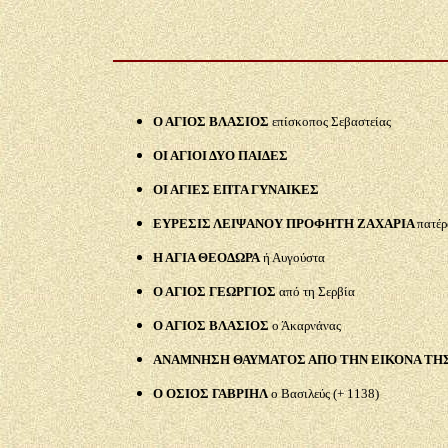
Ο ΑΓΙΟΣ ΒΛΑΣΙΟΣ
επίσκοπος Σεβαστείας
ΟΙ ΑΓΙΟΙ ΔΥΟ ΠΑΙΔΕΣ
ΟΙ ΑΓΙΕΣ ΕΠΤΑ ΓΥΝΑΙΚΕΣ
ΕΥΡΕΣΙΣ ΛΕΙΨΑΝΟΥ ΠΡΟΦΗΤΗ ΖΑΧΑΡΙΑ
πατέρ
Η ΑΓΙΑ ΘΕΟΔΩΡΑ
ή Αυγούστα
Ο ΑΓΙΟΣ ΓΕΩΡΓΙΟΣ
από τη Σερβία
Ο ΑΓΙΟΣ ΒΛΑΣΙΟΣ
ο Άκαρνάνας
ΑΝΑΜΝΗΣΗ ΘΑΥΜΑΤΟΣ ΑΠΟ ΤΗΝ ΕΙΚΟΝΑ ΤΗΣ
Ο ΟΣΙΟΣ ΓΑΒΡΙΗΛ
ο Βασιλεύς (+ 1138)