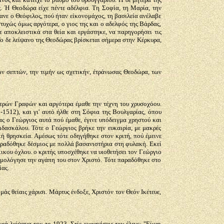
ς. Ή Θεοδώρα είχε πέντε αδέλφια. Τη Σοφία, τη Μαρία, την
ανε ο Θεόφιλος, πού ήταν είκονομάχος, τη βασιλεία ανέλαβε
υχώς όμως αργότερα, ο γιος της και ο αδελφός της Βάρδας,
 αποκλειστικά στα θεία και εργάστηκε, να παρηγορήσει τις
Το δε λείψανο της Θεοδώρας βρίσκεται σήμερα στην Κέρκυρα,
ν σεπτών, την τιμήν ως σχετικήν, έτράνωσας Θεοδώρα, των
Ιερών Γραφών και αργότερα έμαθε την τέχνη του χρυσοχόου.
1512), και γι' αυτό ήλθε στη Σόφια της Βουλγαρίας, όπου
ας ο Γεώργιος αυτά πού έμαθε, έγινε υπόδειγμα χρηστού και
δασκάλου. Τότε ο Γεώργιος βρήκε την ευκαιρία, με μακρές
κή θρησκεία. Αμέσως τότε οδηγήθηκε στον κριτή, πού έμεινε
παραδόθηκε δέσμιος με πολλά βασανιστήρια στη φυλακή. Εκεί
κικου όχλου. ο κριτής υποσχέθηκε να υιοθετήσει τον Γεώργιο
 ομολόγησε την αγάπη του στον Χριστό. Τότε παραδόθηκε στο
ίας.
άς θείαις χάρισι. Μάρτυς ένδοξε, Χριστόν τον Θεόν Ικέτευε,
ά λείψανα του το 1923. Στίς εμφανίσεις του έλεγε: "Είμαι