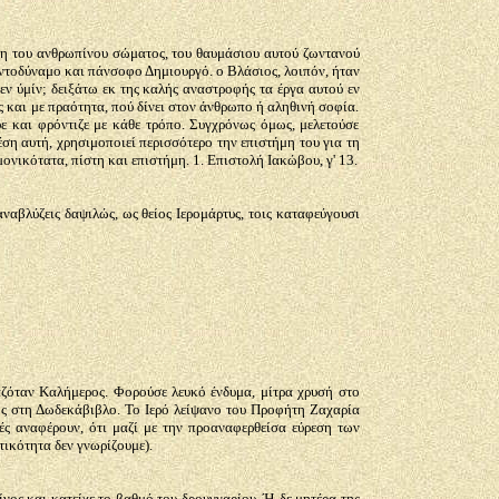
λέτη του ανθρωπίνου σώματος, του θαυμάσιου αυτού ζωντανού
ντοδύναμο και πάνσοφο Δημιουργό. ο Βλάσιος, λοιπόν, ήταν
εν ύμίν; δειξάτω εκ της καλής αναστροφής τα έργα αυτού εν
ής και με πραότητα, πού δίνει στον άνθρωπο ή αληθινή σοφία.
ε και φρόντιζε με κάθε τρόπο. Συγχρόνως όμως, μελετούσε
έση αυτή, χρησιμοποιεί περισσότερο την επιστήμη του για τη
ονικότατα, πίστη και επιστήμη. 1. Επιστολή Ιακώβου, γ' 13.
αβλύζεις δαψιλώς, ως θείος Ιερομάρτυς, τοις καταφεύγουσι
ζόταν Καλήμερος. Φορούσε λευκό ένδυμα, μίτρα χρυσή στο
ος στη Δωδεκάβιβλο. Το Ιερό λείψανο του Προφήτη Ζαχαρία
ές αναφέρουν, ότι μαζί με την προαναφερθείσα εύρεση των
ικότητα δεν γνωρίζουμε).
ος και κατείχε το βαθμό του δρουγγαρίου. Ή δε μητέρα της