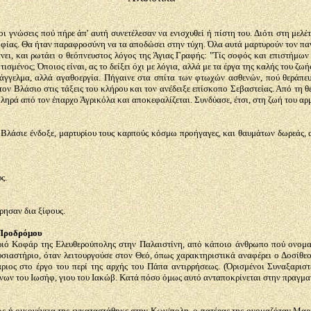
οι γνώσεις πού πήρε άπ' αυτή συνετέλεσαν να ενισχυθεί ή πίστη του. Διότι στη με
οφίας. Θα ήταν παραφροσύνη να τα αποδώσει στην τύχη. Όλα αυτά μαρτυρούν τον πα
ει, και ρωτάει ο θεόπνευστος λόγος της Άγιας Γραφής: "Τίς σοφός και επιστήμων 
ισμένος; Όποιος είναι, ας το δείξει όχι με λόγια, αλλά με τα έργα της καλής του ζω
πάγγελμα, αλλά αγαθοεργία. Πήγαινε στα σπίτα των φτωχών ασθενών, πού θεράπευ
ον Βλάσιο στις τάξεις του κλήρου και τον ανέδειξε επίσκοπο Σεβαστείας. Από τη θ
κληρά από τον έπαρχο Άγρικόλα και αποκεφαλίζεται. Συνδύασε, έτσι, στη ζωή του αρμ
λάσιε ένδοξε, μαρτυρίου τους καρπούς κόσμω προήγαγες, και θαυμάτων δωρεάς, αν
ς.
ρησαν δια ξίφους.
Προδρόμου
ωριό Κοφάρ της Ελευθερούπολης στην Παλαιστίνη, από κάποιο άνθρωπο πού ονομα
σιαστήριο, όταν λειτουργούσε στον Θεό, όπως χαρακτηριστικά αναφέρει ο Δοσίθε
ριος στο έργο του περί της αρχής του Πάπα αντιρρήσεως. (Όρισμένοι Συναξαριστ
άνων του Ιωσήφ, γιου του Ιακώβ. Κατά πόσο όμως αυτό ανταποκρίνεται στην πραγματ
 ή οικογένεια της εγκαταστάθηκε στην Κων/πολη. ο πατέρας της ονομαζόταν Μαρίν