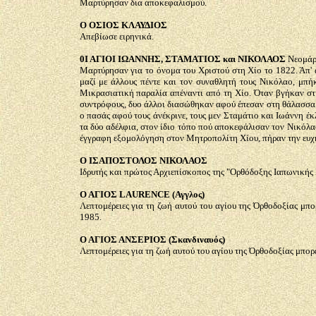
Μαρτύρησαν δια αποκεφαλισμού.
Ο ΟΣΙΟΣ ΚΛΑΥΔΙΟΣ
Απεβίωσε ειρηνικά.
0Ι ΑΓΙΟΙ ΙΩΑΝΝΗΣ, ΣΤΑΜΑΤΙΟΣ και ΝΙΚΟΛΑΟΣ
Νεομάρτ
Μαρτύρησαν για το όνομα του Χριστού στη Χίο το 1822. Άπ' α
μαζί με άλλους πέντε και τον συναθλητή τους Νικόλαο, μπή
Μικρασιατική παραλία απέναντι από τη Χίο. Όταν βγήκαν στη
συντρόφους, δυο άλλοι διασώθηκαν αφού έπεσαν στη θάλασσα 
ο πασάς αφού τους άνέκρινε, τους μεν Σταμάτιο και Ιωάννη έ
τα δύο αδέλφια, στον ίδιο τόπο πού αποκεφάλισαν τον Νικόλα
έγγραφη εξομολόγηση στον Μητροπολίτη Χίου, πήραν την ευχή 
Ο ΙΣΑΠΟΣΤΟΛΟΣ ΝΙΚΟΛΑΟΣ
Ιδρυτής και πρώτος Αρχιεπίσκοπος της "Ορθόδοξης Ιαπωνικής
Ο ΑΓΙΟΣ
LAURENCE
(Αγγλος)
Λεπτομέρειες για τη ζωή αυτού του αγίου της Όρθοδοξίας μπ
1985.
Ο ΑΓΙΟΣ ΑΝΣΕΡΙΟΣ (Σκανδιναυός)
Λεπτομέρειες για τη ζωή αυτού του αγίου της Όρθοδοξίας μπο