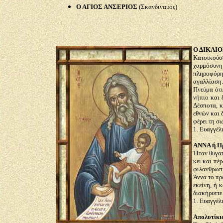
Ο ΑΓΙΟΣ ΑΝΣΕΡΙΟΣ
(Σκανδιναυός)
Ο ΔΙΚΑΙΟ
Κατοικούσε
χαρμόσυνη
πληροφόρησ
αγαλλίαση
Πνεύμα ότι
νήπιο και 
Δέσποτα, κ
εθνών και 
φέρει τη σω
1. Ευαγγέλι
ΑΝΝΑ ή Π
Ήταν θυγατ
κει και πέ
φιλανθρωπί
Άννα το πρ
εκείνη, ή 
διακήρυττε
1. Ευαγγέλι
Απολυτίκιο