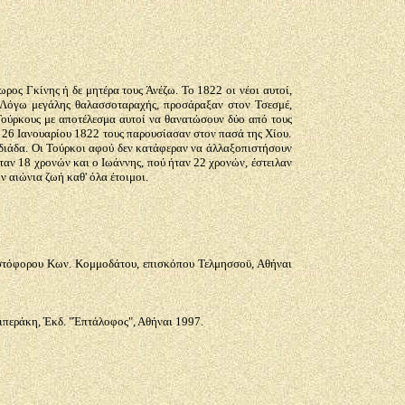
ρος Γκίνης ή δε μητέρα τους Άνέζω. Το 1822 οι νέοι αυτοί,
. Λόγω μεγάλης θαλασσοταραχής, προσάραξαν στον Τσεσμέ,
Τούρκους με αποτέλεσμα αυτοί να θανατώσουν δύο από τους
 26 Ιανουαρίου 1822 τους παρουσίασαν στον πασά της Χίου.
εδιάδα. Οι Τούρκοι αφού δεν κατάφεραν να άλλαξοπιστήσουν
ταν 18 χρονών και ο Ιωάννης, πού ήταν 22 χρονών, έστειλαν
 αιώνια ζωή καθ' όλα έτοιμοι.
ριστόφορου Κων. Κομμοδάτου, επισκόπου Τελμησσοϋ, Αθήναι
Πιπεράκη, Έκδ. "Έπτάλοφος", Αθήναι 1997.