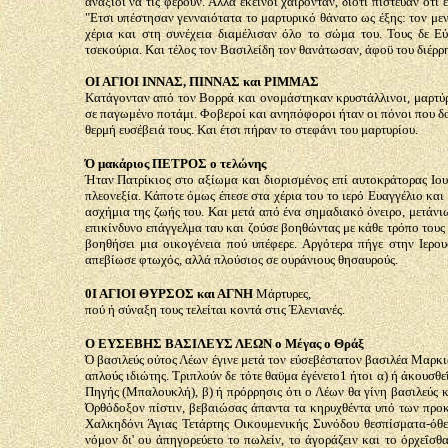
ανάξιοι να τις φέρουν. Άλλα εκείνοι χαίρονταν, διότι πίστευαν ότι
"Ετσι υπέστησαν γενναιότατα το μαρτυρικό θάνατο ως έξης: τον με
χέρια και στη συνέχεια διαμέλισαν όλο το σώμα του. Τους δε Ε
τσεκούρια. Και τέλος τον Βασιλείδη τον θανάτωσαν, άφοϋ του διέρρη
ΟΙ ΑΓΙΟΙ ΙΝΝΑΣ, ΠΙΝΝΑΣ και ΡΙΜΜΑΣ
Κατάγονταν από τον Βορρά και ονομάστηκαν κρυστάλλινοι, μαρτύρη
σε παγωμένο ποτάμι. Φοβεροί και ανηπόφοροι ήταν οι πόνοι που δο
θερμή ευσέβειά τους. Και έτσι πήραν το στεφάνι του μαρτυρίου.
Ό μακάριος ΠΕΤΡΟΣ ο τελώνης
Ήταν Πατρίκιος στο αξίωμα και διορισμένος επί αυτοκράτορας Ιου
πλεονεξία. Κάποτε όμως έπεσε στα χέρια του το ιερό Ευαγγέλιο και 
ασχήμια της ζωής του. Και μετά από ένα σημαδιακό όνειρο, μετάνι
επικίνδυνο επάγγελμα ταυ και ζούσε βοηθώντας με κάθε τρόπο τους
βοηθήσει μια οικογένεια πού υπέφερε. Αργότερα πήγε στην Ιερο
απεβίωσε φτωχός, αλλά πλούσιος σε ουράνιους θησαυρούς.
0Ι ΑΓΙΟΙ ΘΥΡΣΟΣ και ΑΓΝΗ
Μάρτυρες,
πού ή σύναξη τους τελείται κοντά στις Έλενιανές.
Ο ΕΥΣΕΒΗΣ ΒΑΣΙΛΕΥΣ ΛΕΩΝ ο Μέγας ο Θράξ
Ό βασιλεύς ούτος Λέων έγινε μετά τον εύσεβέστατον βασιλέα Μαρκια
απλούς ιδιώτης. Τριπλούν δε τότε θαϋμα έγένετο1 ήτοι α) ή άκουσ
Πηγής (Μπαλουκλή), β) ή πρόρρησις ότι ο Λέων θα γίνη βασιλεύς κ
Όρθόδοξον πίστιν, βεβαιώσας άπαντα τα κηρυχθέντα υπό των προκ
Χαλκηδόνι Άγιας Τετάρτης Οικουμενικής Συνόδου θεσπίσματα-όθε
νόμον δι' ου άπηγορεύετο το πωλείν, το άγοράζειν και το όρχεΐσθ