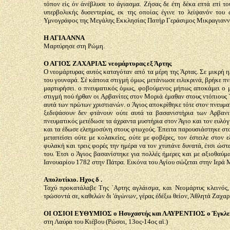
τόπον είς όν άνέβλυσε το άγιασμα. Ζήσας δε έτη δέκα επτά επί το
υπερβολικής δυσεντερίας, εκ της οποίας έγινε το λείψανόν το
Υμνογράφος της Μεγάλης Εκκλησίας Πατήρ Γεράσιμος Μικραγιανν
Η ΑΓΙΑ ΑΝΝΑ
Μαρτύρησε στη Ρώμη.
Ο ΑΓΙΟΣ ΖΑΧΑΡΙΑΣ νεομάρτυρας εξ Άρτης
Ο νεομάρτυρας αυτός καταγόταν από τα μέρη της Άρτας. Σε μικρή η
του γουναρά. Σέ κάποια στιγμή όμως μετάνιωσε ειλικρινά, βρήκε π
μαρτυρήσει. ο πνευματικός όμως, φοβούμενος μήπως αποκάμει ο μά
στιγμή πού ήρθαν οι Αρβανίτες στον Μοριά έμαθαν στους ντόπιους 
αυτά των πρώτων χριστιανών. ο Άγιος αποκρίθηκε τότε στον πνευματι
ξεδιψάσουν δεν φτάνουν ούτε αυτά τα βασανιστήρια των Αρβανι
πνευματικός μετέδωσε τα άχραντα μυστήρια στον Άγιο και τον ευλόγ
και τα έδωσε ελεημοσύνη στους φτωχούς. Έπειτα παρουσιάστηκε στο
μεταπείσει ούτε με κολακείες, ούτε με φοβέρες, τον έστειλε στον
φυλακή και τρεις φορές την ημέρα να τον χτυπάνε δυνατά, έτσι ώστ
του. Έτσι ο Άγιος βασανίστηκε για πολλές ήμερες και με αξιοθαύμ
Ιανουαρίου 1782 στην Πάτρα. Εικόνα του Αγίου σώζεται στην Ιερά
Απολυτίκιο. Ηχος δ .
Ταχύ προκατάλαβε Της ΄Αρτης αγλάισμα, και Νεομάρτυς κλεινός, 
τρώσοντά σε, καθελών δι 'άγώνων, γέρας έδέξω θείον, Άθλητά Ζαχα
ΟΙ ΟΣΙΟΙ ΕΥΘΥΜΙΟΣ ο Ησυχαστής και ΛΑΥΡΕΝΤΙΟΣ ο Έγκλε
στη Λαύρα του Κιέβου (Ρώσοι, 13ος-14ος αϊ.)