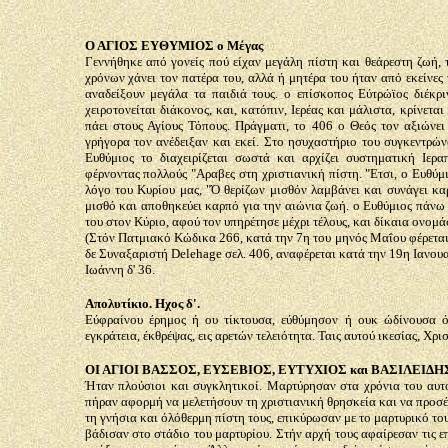
Ο ΑΓΙΟΣ ΕΥΘΥΜΙΟΣ ο Μέγας
Γεννήθηκε από γονείς πού είχαν μεγάλη πίστη και θεάρεστη ζωή, 
χρόνων χάνει τον πατέρα του, αλλά ή μητέρα του ήταν από εκείνες
αναδείξουν μεγάλα τα παιδιά τους. ο επίσκοπος Εύτρώϊος διέκρ
χειροτονείται διάκονος, και, κατόπιν, Ιερέας και μάλιστα, κρίνετ
πάει στους Αγίους Τόπους. Πράγματι, το 406 ο Θεός τον αξιώνει
γρήγορα τον ανέδειξαν και εκεί. Στο ησυχαστήριο του συγκεντρών
Ευθύμιος το διαχειρίζεται σωστά και αρχίζει συστηματική Ιε
φέρνοντας πολλούς "Αραβες στη χριστιανική πίστη. "Ετσι, ο Ευθύμ
λόγο του Κυρίου μας, "Ό θερίζων μισθόν λαμβάνει και συνάγει καρ
μισθό και αποθηκεύει καρπό για την αιώνια ζωή. ο Ευθύμιος πάνω α
του στον Κύριο, αφού τον υπηρέτησε μέχρι τέλους, και δίκαια ονομ
(Στόν Πατμιακό Κώδικα 266, κατά την 7η του μηνός Μαΐου φέρεται
δε Συναξαριστή Delehage σελ. 406, αναφέρεται κατά την 19η Ιανουα
Ιωάννη δ' 36.
Απολυτίκιο. Ηχος δ'.
Εύφραίνου έρημος ή ου τίκτουσα, εύθύμησον ή ουκ ώδίνουσα ότ
εγκράτεια, έκθρέψας, εις αρετών τελειότητα. Ταις αυτού ικεσίας, Χρ
ΟΙ ΑΓΙΟΙ ΒΑΣΣΟΣ, ΕΥΣΕΒΙΟΣ, ΕΥΤΥΧΙΟΣ και ΒΑΣΙΛΕΙΔΗ
Ήταν πλούσιοι και συγκλητικοί. Μαρτύρησαν στα χρόνια του αυτο
πήραν αφορμή να μελετήσουν τη χριστιανική θρησκεία και να προσέ
τη γνήσια και όλόθερμη πίστη τους, επικύρωσαν με το μαρτυρικό το
βάδισαν στο στάδιο του μαρτυρίου. Στήν αρχή τους αφαίρεσαν τις 