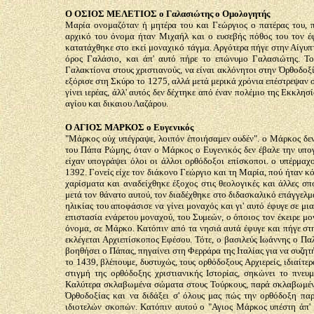
Ο ΟΣΙΟΣ ΜΕΛΕΤΙΟΣ ο Γαλασιώτης ο Ομολογητής
Μαρία ονομαζόταν ή μητέρα του και Γεώργιος ο πατέρας του,
αρχικό του όνομα ήταν Μιχαήλ και ο ευσεβής πόθος του τον έφ
κατατάχθηκε στο εκεί μοναχικό τάγμα. Αργότερα πήγε στην Αίγυπ
όρος Γαλάσιο, και άπ' αυτό πήρε το επώνυμο Γαλασιώτης. Τ
Γαλακτίονα στους χριστιανούς, να είναι ακλόνητοι στην Όρθοδοξ
εξόρισε στη Σκύρο το 1275, αλλά μετά μερικά χρόνια επέστρεψαν
γίνει ιερέας, άλλ' αυτός δεν δέχτηκε από έναν πολέμιο της Εκκλησ
αγίου και δικαιου Λαζάρου.
Ο ΑΓΙΟΣ ΜΑΡΚΟΣ ο Ευγενικός
"Μάρκος ούχ υπέγραψε, λοιπόν έποιήσαμεν ουδέν". ο Μάρκος δε
του Πάπα Ρώμης, όταν ο Μάρκος ο Ευγενικός δεν έβαλε την υπ
είχαν υπογράψει όλοι οι άλλοι ορθόδοξοι επίσκοποι. ο υπέρμα
1392. Γονείς είχε τον διάκονο Γεώργιο και τη Μαρία, πού ήταν 
χαρίσματα και αναδείχθηκε έξοχος στις θεολογικές και άλλες σπ
μετά τον θάνατο αυτού, τον διαδέχθηκε στο διδασκαλικό επάγγελμ
ηλικίας του αποφάσισε να γίνει μοναχός και γι' αυτό έφυγε σε 
επιστασία ενάρετου μοναχού, του Συμεών, ο όποιος τον έκειρε 
όνομα, σε Μάρκο. Κατόπιν από τα νησιά αυτά έφυγε και πήγε στ
εκλέγεται Αρχιεπίσκοπος Εφέσου. Τότε, ο βασιλεύς Ιωάννης ο Πα
βοηθήσει ο Πάπας, πηγαίνει στη Φερράρα της Ιταλίας για να συζη
το 1439, βλέπουμε, δυστυχώς, τους ορθόδοξους Αρχιερείς, ιδιαίτ
στιγμή της ορθόδοξης χριστιανικής Ιστορίας, σηκώνει το πνε
Καλύτερα σκλαβωμένα σώματα στους Τούρκους, παρά σκλαβωμένο 
Όρθοδοξίας και να διδάξει σ' όλους μας πώς την ορθόδοξη πα
ιδιοτελών σκοπών. Κατόπιν αυτού ο "Αγιος Μάρκος υπέστη άπ' αυ