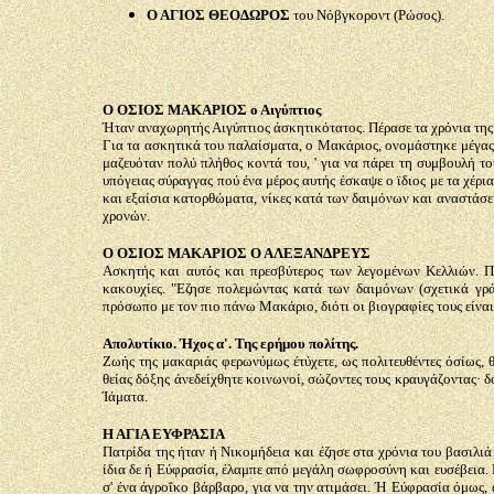
Ο ΑΓΙΟΣ ΘΕΟΔΩΡΟΣ
του Νόβγκοροντ (Ρώσος).
Ο ΟΣΙΟΣ ΜΑΚΑΡΙΟΣ ο Αιγύπτιος
Ήταν αναχωρητής Αιγύπτιος άσκητικότατος. Πέρασε τα χρόνια της ζ
Για τα ασκητικά του παλαίσματα, ο Μακάριος, ονομάστηκε μέγας 
μαζευόταν πολύ πλήθος κοντά του, ' για να πάρει τη συμβουλή τ
υπόγειας σύραγγας πού ένα μέρος αυτής έσκαψε ο ϊδιος με τα χέρι
και εξαίσια κατορθώματα, νίκες κατά των δαιμόνων και αναστάσε
χρονών.
Ο ΟΣΙΟΣ ΜΑΚΑΡΙΟΣ Ο ΑΛΕΞΑΝΔΡΕΥΣ
Ασκητής και αυτός και πρεσβύτερος των λεγομένων Κελλιών. Π
κακουχίες. "Εζησε πολεμώντας κατά των δαιμόνων (σχετικά γρά
πρόσωπο με τον πιο πάνω Μακάριο, διότι οι βιογραφίες τους είναι
Απολυτίκιο. Ήχος α'. Της ερήμου πολίτης.
Ζωής της μακαριάς φερωνύμως έτύχετε, ως πολιτευθέντες όσίως, 
θείας δόξης άνεδείχθητε κοινωνοί, σώζοντες τους κραυγάζοντας· δ
Ίάματα.
Η ΑΓΙΑ ΕΥΦΡΑΣΙΑ
Πατρίδα της ήταν ή Νικομήδεια και έζησε στα χρόνια του βασιλιά
ίδια δε ή Εύφρασία, έλαμπε από μεγάλη σωφροσύνη και ευσέβεια. 
σ' ένα άγροΐκο βάρβαρο, για να την ατιμάσει. Ή Εύφρασία όμως, 