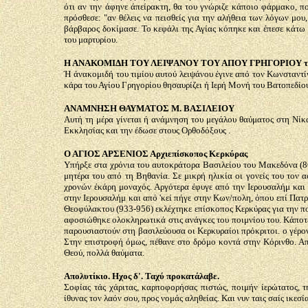
ότι αν την άφηνε άπείρακτη, θα του γνώριζε κάποιο φάρμακο, π
πρόσθεσε: "αν θέλεις να πεισθείς για την αλήθεια των λόγων μου,
βάρβαρος δοκίμασε. Το κεφάλι της Αγίας κόπηκε και έπεσε κάτω 
του μαρτυρίου.
Η ΑΝΑΚΟΜΙΔΗ ΤΟΥ ΛΕΙΨΑΝΟΥ ΤΟΥ ΑΠΟΥ ΓΡΗΓΟΡΙΟΥ το
Ή άνακομιδή του τιμίου αυτού λειψάνου έγινε από τον Κωνσταντί
κάρα του Αγίου Γρηγορίου θησαυρίζει ή Ιερή Μονή του Βατοπεδίου
ΑΝΑΜΝΗΣΗ ΘΑΥΜΑΤΟΣ Μ. ΒΑΣΙΛΕΙΟΥ
Αυτή τη μέρα γίνεται ή ανάμνηση του μεγάλου θαύματος στη Νίκα
Εκκλησίας και την έδωσε στους Ορθοδόξους .
Ο ΑΓΙΟΣ ΑΡΣΕΝΙΟΣ Αρχιεπίσκοπος Κερκύρας
Υπήρξε στα χρόνια του αυτοκράτορα Βασιλείου του Μακεδόνα (867
μητέρα του από τη Βηθανία. Σε μικρή ηλικία οι γονείς του τον 
χρονών έκάρη μοναχός. Αργότερα έφυγε από την Ιερουσαλήμ και 
στην Ιερουσαλήμ και από 'κεί πήγε στην Κων/πολη, όπου επί Πατ
Θεοφύλακτου (933-956) εκλέχτηκε επίσκοπος Κερκύρας για την πο
αφοσιώθηκε ολοκληρωτικά στις ανάγκες του ποιμνίου του. Κάποτε
παρουσιαστούν στη βασιλεύουσα οι Κερκυραίοι πρόκριτοι. ο γέρον
Στην επιστροφή όμως, πέθανε στο δρόμο κοντά στην Κόρινθο. Από
Θεού, πολλά θαύματα.
Απολυτίκιο. Ηχος δ'. Ταχύ προκατάλαβε.
Σοφίας τάς χάριτας, καρποφορήσας πιστώς, ποιμήν ίερώτατος, τη
ίθυνας τον λαόν σου, προς νομάς αληθείας. Και νυν ταις σαίς ικεσί