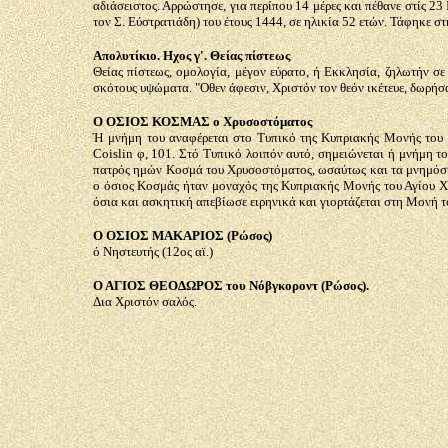
αδιάσειστος. Αρρώστησε, για περίπου 14 μέρες και πέθανε στίς 23
τον Σ. Εύστρατιάδη) του έτους 1444, σε ηλικία 52 ετών. Τάφηκε
Απολυτίκιο. Ηχος γ'. Θείας πίστεως
Θείας πίστεως, ομολογία, μέγον εύρατο, ή Εκκλησία, ζηλωτήν σ
σκότους υψώματα. "Οθεν άφεσιν, Χριστόν τον θεόν ικέτευε, δωρήσα
Ο ΟΣΙΟΣ ΚΟΣΜΑΣ ο Χρυσοστόματος
Ή μνήμη του αναφέρεται στο Τυπικό της Κυπριακής Μονής του 
Coislin φ, 101. Στό Τυπικό λοιπόν αυτό, σημειώνεται ή μνήμη τ
πατρός ημών Κοσμά του Χρυσοστόματος, ωσαύτως και τα μνημόσυ
ο όσιος Κοσμάς ήταν μοναχός της Κυπριακής Μονής του Αγίου Χ
όσια και ασκητική απεβίωσε ειρηνικά και γιορτάζεται στη Μονή τ
Ο ΟΣΙΟΣ ΜΑΚΑΡΙΟΣ (Ρώσος)
ό Νηστευτής (12ος αϊ.)
Ο ΑΓΙΟΣ ΘΕΟΔΩΡΟΣ του Νόβγκοροντ (Ρώσος).
Δια Χριστόν σαλός.