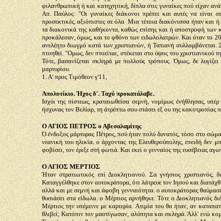
φιλανθρωπική ή και κατηχητική, δίπλα στις γυναίκες πού είχαν αν
Απ. Παύλος: "Οι γυναίκες διάκονοι πρέπει και αυτές να είναι σ
προσεκτικές, αξιόπιστες σε όλα Μια τέτοια διακόνισσα ήταν και ή
τα διακονικά της καθήκοντα, καθώς επίσης και ή αποστροφή των 
προκάλεσαν, όμως, και το φθόνο των ειδωλολατρών. Και όταν το 20
ανελέητο διωγμό κατά των χριστιανών, ή Τατιανή συλλαμβάνεται. Ξ
πτοηθεί. "Ομως, δεν πτοείται, στέκεται στο ύψος του χριστιανικού
Τότε, βασανίζεται σκληρά με πολλούς τρόπους. Όμως, δε λυγίζει
μαρτυρίου.
1. Α' προς Τιμόθεον γ'11,
Απολυτίκιο. Ήχος δ'. Ταχύ προκατάλαβε.
Ισχύι της πίστεως, κραταιωθείσα σεμνή, νομίμως ένήθλησας, υπέρ
ήσχυνας τον Βελίαρ, τη άτρέπτω σου στάσει εξ ου της κακοτροπίας 
Ο ΑΓΙΟΣ ΠΕΤΡΟΣ ο Αβεσαλαμίτης
Ό ένδοξος μάρτυρας Πέτρος, πού ήταν πολύ δυνατός, τόσο στο σώμα
νεανική του ηλικία. ο άρχοντας της Ελευθερούπολης, επειδή δεν μ
φοβίσει, τον έριξε στή φωτιά. Και εκεί ο γενναίος της ευσέβειας αγω
Ο ΑΓΙΟΣ ΜΕΡΤΙΟΣ
Ήταν στρατιωτικός επί Διοκλητιανού. Σα γνήσιος χριστιανός, 
Καταγγέλθηκε στον αυτοκράτορα, ότι λάτρευε τον Ιησού και διατάχ
αλλά και με σεμνή και άφοβη γενναιότητα. ο αυτοκράτορας θαύμασε
θυσιάσει στα είδωλα. ο Μέρτιος αρνήθηκε. Τότε ο Διοκλητιανός δι
Μέρτιος την υπέμεινε με καρτερία. Ατιμία του θα ήταν, αν καταπατ
θλιβεί; Κατόπιν τον μαστίγωσαν, αλύπητα και σκληρά. Άλλ' ενώ κομ