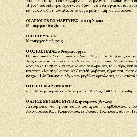
Έτσι όπως ήταν βαριά πληγωμένος, τον έριξαν στη φυλακή. Μετά οκτ
Ή ψυχή του σκίρτησε, έχοντας υπ' όψιν της ότι θα πήγαινε στον βρα
και μάλιστα διότι τον αξίωσε να φύγει με την τιμή του μαρτυρίου.
ΟΙ ΑΓΙΟΙ ΟΚΤΩ ΜΑΡΤΥΡΕΣ από τη Νίκαια
Μαρτύρησαν δια ξίφους.
Η ΑΓΙΑ ΕΥΘΑΣΙΑ
Μαρτύρησε δια ξίφους.
Ο ΟΣΙΟΣ ΗΛΙΑΣ ο θαυματουργός
Ό όσιος αυτός είδε την πείνα και δεν τη λογάριασε. Το ψύχος, και τ
Τους τυράννους, και δεν τους έδωσε καμιά σημασία. Μύριους κατα
ώρα, πού ή ψυχή του θα έβγαινε από το σώμα του, τον καιρό, πού 
υπέρτατου Κριτή γι' αυτόν. Άλλ' επειδή φοβόταν, έζησε έτσι, ώστ
ήσυχο. Ή δε Εκκλησία, λόγω των μεγάλων αρετών του, τον κατάταξε
Ο ΟΣΙΟΣ ΜΑΡΤΙΝΙΑΝΟΣ
ό της Μονής Κυρίλλου εν Λευκή Λίμνη Ρωσίας (1483) και ο μαθητή
Ο ΑΓΙΟΣ ΒΕNEDIC BISTOR, ηγούμενος (Αγγλος)
Λεπτομέρειες για τη ζωή αυτού του αγίου της ορθοδοξίας, μπο
Χριστόφορου Κων. Κομμοδάτου, επισκόπου Τελμησσού, Αθήναι 19