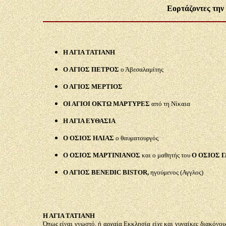
Εορτάζοντες την
Η ΑΓΙΑ ΤΑΤΙΑΝΗ
Ο ΑΓΙΟΣ ΠΕΤΡΟΣ
ο Άβεσαλαμίτης
Ο ΑΓΙΟΣ ΜΕΡΤΙΟΣ
ΟΙ ΑΓΙΟΙ ΟΚΤΩ ΜΑΡΤΥΡΕΣ
από τη Νίκαια
Η ΑΓΙΑ ΕΥΘΑΣΙΑ
Ο ΟΣΙΟΣ ΗΛΙΑΣ
ο θαυματουργός
Ο ΟΣΙΟΣ ΜΑΡΤΙΝΙΑΝΟΣ
και ο μαθητής του
Ο ΟΣΙΟΣ 
Ο ΑΓΙΟΣ ΒΕNEDIC BISTOR,
ηγούμενος (Αγγλος)
Η ΑΓΙΑ ΤΑΤΙΑΝΗ
Όπως είναι γνωστό, ή αρχαία Εκκλησία είχε και γυναίκες διακόνου