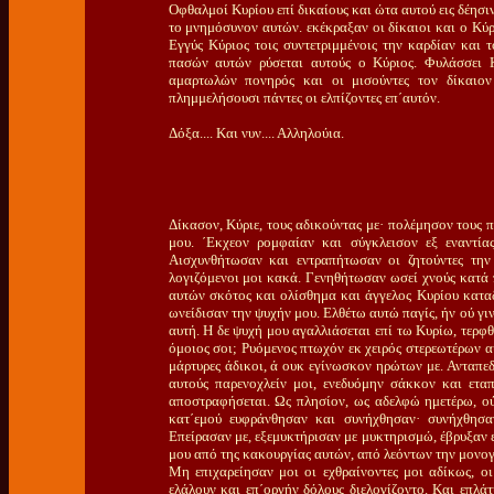
Οφθαλμοί Κυρίου επί δικαίους και ώτα αυτού εις δέησι
το μνημόσυνον αυτών. εκέκραξαν οι δίκαιοι και ο Κύ
Εγγύς Κύριος τοις συντετριμμένοις την καρδίαν και τ
πασών αυτών ρύσεται αυτούς ο Κύριος. Φυλάσσει Κ
αμαρτωλών πονηρός και οι μισούντες τον δίκαιο
πλημμελήσουσι πάντες οι ελπίζοντες επ΄αυτόν.
Δόξα.... Και νυν.... Αλληλούια.
Δίκασον, Κύριε, τους αδικούντας με· πολέμησον τους 
μου. ΄Εκχεον ρομφαίαν και σύγκλεισον εξ εναντί
Αισχυνθήτωσαν και εντραπήτωσαν οι ζητούντες τη
λογιζόμενοι μοι κακά. Γενηθήτωσαν ωσεί χνούς κατά
αυτών σκότος και ολίσθημα και άγγελος Κυρίου κατα
ωνείδισαν την ψυχήν μου. Ελθέτω αυτώ παγίς, ήν ού γιν
αυτή. Η δε ψυχή μου αγαλλιάσεται επί τω Κυρίω, τερφθ
όμοιος σοι; Ρυόμενος πτωχόν εκ χειρός στερεωτέρων α
μάρτυρες άδικοι, ά ουκ εγίνωσκον ηρώτων με. Ανταπεδ
αυτούς παρενοχλείν μοι, ενεδυόμην σάκκον και ετα
αποστραφήσεται. Ως πλησίον, ως αδελφώ ημετέρω, ο
κατ΄εμού ευφράνθησαν και συνήχθησαν· συνήχθησαν
Επείρασαν με, εξεμυκτήρισαν με μυκτηρισμώ, έβρυξαν 
μου από της κακουργίας αυτών, από λεόντων την μονογ
Μη επιχαρείησαν μοι οι εχθραίνοντες μοι αδίκως, οι
ελάλουν και επ΄οργήν δόλους διελογίζοντο. Και επλάτ