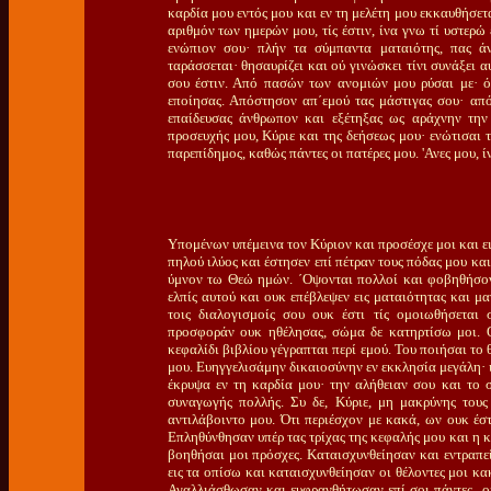
καρδία μου εντός μου και εν τη μελέτη μου εκκαυθήσετ
αριθμόν των ημερών μου, τίς έστιν, ίνα γνω τί υστερώ
ενώπιον σου· πλήν τα σύμπαντα ματαιότης, πας άν
ταράσσεται· θησαυρίζει και ού γινώσκει τίνι συνάξει α
σου έστιν. Από πασών των ανομιών μου ρύσαι με· ό
εποίησας. Απόστησον απ΄εμού τας μάστιγας σου· από 
επαίδευσας άνθρωπον και εξέτηξας ως αράχνην την
προσευχής μου, Κύριε και της δεήσεως μου· ενώτισαι
παρεπίδημος, καθώς πάντες οι πατέρες μου. 'Ανες μου, 
Υπομένων υπέμεινα τον Κύριον και προσέσχε μοι και ε
πηλού ιλύος και έστησεν επί πέτραν τους πόδας μου κα
ύμνον τω Θεώ ημών. ΄Οψονται πολλοί και φοβηθήσοντ
ελπίς αυτού και ουκ επέβλεψεν εις ματαιότητας και μ
τοις διαλογισμοίς σου ουκ έστι τίς ομοιωθήσεται 
προσφοράν ουκ ηθέλησας, σώμα δε κατηρτίσω μοι. Ο
κεφαλίδι βιβλίου γέγραπται περί εμού. Του ποιήσαι το
μου. Ευηγγελισάμην δικαιοσύνην εν εκκλησία μεγάλη· 
έκρυψα εν τη καρδία μου· την αλήθειαν σου και το 
συναγωγής πολλής. Συ δε, Κύριε, μη μακρύνης τους
αντιλάβοιντο μου. Ότι περιέσχον με κακά, ων ουκ έστ
Επληθύνθησαν υπέρ τας τρίχας της κεφαλής μου και η κα
βοηθήσαι μοι πρόσχες. Καταισχυνθείησαν και εντραπε
εις τα οπίσω και καταισχυνθείησαν οι θέλοντες μοι κ
Αγαλλιάσθωσαν και ευφρανθήτωσαν επί σοι πάντες οι 