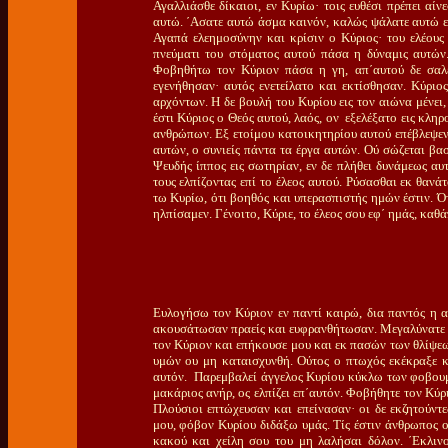
Αγαλλιάσθε δίκαιοι, εν Κυρίω· τοις ευθέσι πρέπει αί
αυτώ. ΄Ασατε αυτώ άσμα καινόν, καλώς ψάλατε αυτώ εν
Αγαπά ελεημοσύνην και κρίσιν ο Κύριος· του ελέου
πνεύματι του στόματος αυτού πάσα η δύναμις αυτών
Φοβηθήτω τον Κύριον πάσα η γη, απ΄αυτού δε σαλευ
εγενήθησαν· αυτός ενετείλατο και εκτίσθησαν. Κύριος
αρχόντων. Η δε βουλή του Κυρίου εις τον αιώνα μένει,
έστι Κύριος ο Θεός αυτού, λαός, ον εξελέξατο εις κληρ
ανθρώπων. Εξ ετοίμου κατοικητηρίου αυτού επέβλεψεν 
αυτών, ο συνιείς πάντα τα έργα αυτών. Ού σώζεται βασ
Ψευδής ίππος εις σωτηρίαν, εν δε πλήθει δυνάμεως αυ
τους ελπίζοντας επί το έλεος αυτού. Ρύσασθαι εκ θαν
τω Κυρίω, ότι βοηθός και υπερασπιστής ημών έστιν. Ό
ηλπίσαμεν. Γένοιτο, Κύριε, το έλεος σου εφ΄ ημάς, καθά
Ευλογήσω τον Κύριον εν παντί καιρώ, δια παντός η α
ακουσάτωσαν πραείς και ευφρανθήτωσαν. Μεγαλύνατε τ
τον Κύριον και επήκουσε μου και εκ πασών των θλίψεω
υμών ου μη καταισχυνθή. Ούτος ο πτωχός εκέκραξε 
αυτόν.
Παρεμβαλεί άγγελος Κυρίου κύκλω των φοβουμέν
μακάριος ανήρ, ος ελπίζει επ΄αυτόν. Φοβήθητε τον Κύρι
Πλούσιοι επτώχευσαν και επείνασαν· οι δε εκζητούντε
μου, φόβον Κυρίου διδάξω υμάς. Τίς έστιν άνθρωπος 
κακού και χείλη σου του μη λαλήσαι δόλον. ΄Εκλιν