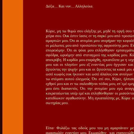
Δόξα.... Και νυν.... Αλληλούια.
Κύριε, μη τω θυμώ σου ελέγξης με, μηδέ τη οργή σου 
χείρα σου. Ουκ έστιν ίασις εν τη σαρκί μου από προσώ
αμαρτιών μου. Ότι αι ανομίαι μου υπερήραν την κεφαλ
οι μώλωπες μου από προσώπου της αφροσύνης μου. Ε
επορευόμην. Ότι αι ψόαι μου επλήσθησαν εμπαιγμάτω
σφόδρα, ωρυόμην από στεναγμού της καρδίας μου. Κύρ
απεκρύβη. Η καρδία μου εταράχθη, εγκατέλιπε με η ισχ
μου και οι πλησίον μου εξ΄εναντίας μου ήγγισαν και
ζητούντες την ψυχήν μου και οι ζητούντες τα κακά μοι
ωσεί κωφός ουκ ήκουον και ωσεί άλαλος ουκ ανοίγων 
τω στόματι αυτού ελεγμούς. Ότι επί σοι, Κύριε, ήλπι
εχθροί μου και εν τω σαλευθήναι πόδας μου, επ΄εμέ εμ
μου έστι διαπαντός. Ότι την ανομίαν μου εγώ αναγ
κεκραταίωνται υπέρ εμέ και επληθύνθησαν οι μισούντες
κατεδίωκον αγαθωσύνην. Μη εγκαταλίπης με, Κύριε ο 
σωτηρίας μου.
Είπα· Φυλάξω τας οδούς μου του μη αμαρτάνειν με
αμαρτωλόν εναντίον μου. Εκωφώθην και εταπεινώθην