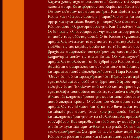
λάχανα χλόης ταχύ αποπεσούνται. ΄Ελπισον επί Κύρι
πλούτω αυτής. Κατατρύφησον του Κυρίου και δώσει σοι
έλπισον επ΄αυτόν και αυτός ποιήσει. Και εξοίσει ως
Κυρίω και ικέτευσον αυτόν, μη παραζήλου εν τω κατε
οργής και εγκατάλιπε θυμόν, μη παραζήλου ώστε πονηρ
Κύριον, αυτοί κληρονομησουσι γήν. Και έτι ολίγον και
Οι δε πραείς κληρονομήσουσι γήν και κατατρυφήσουσιν
επ΄αυτόν τους οδόντας αυτού. Ο δε Κύριος εκγελάσετα
αμαρτωλοί, ενέτειναν τόξον αυτών του καταβαλείν π
εισέλθοι εις τας καρδίας αυτών και τα τόξα αυτών συ
βραχίονες αμαρτωλών συντριβήσονται, υποστηρίζει
κληρονομία αυτών εις αιώνα έσται. Ού καταισχυνθή
αμαρτωλοί απολούνται, οι δε εχθροί του Κυρίου, άμα
Δανείζεται ο αμαρτωλός και ουκ αποτίσει· ο δε δίκαιος
καταρώμενοι αυτόν εξολοθρευθήσονται. Παρά Κυρίου τ
΄Οταν πέση, ού καταρραχθήσεται· ότι Κύριος αντιστηρί
εγκαταλελειμμένον, ουδέ το σπέρμα αυτού ζητούν άρτου
ευλογίαν έσται. Έκκλινον από κακού και ποίησον αγα
εγκαταλείψει τους οσίους αυτού, εις τον αιώνα φυλαχ
Δίκαιοι δε κληρονομήσουσι γην και κατασκηνώσουσιν ε
αυτού λαλήσει κρίσιν. Ο νόμος του Θεού αυτού εν κ
αμαρτωλός τον δίκαιον και ζητεί του θανατώσαι αυτ
καταδικάσηται αυτον, όταν κρίνηται αυτώ. Υπόμ
κατακληρονομήσαι γήν· εν τω εξολοθρεύεσθαι αμαρτωλο
του Λιβάνου. Και παρήλθεν και ιδού ουκ ήν και εζήτησ
ότι έστιν εγκατάλειμμα ανθρώπω ειρηνικώ. Οι δε πα
εξολοθρευθήσονται. Σωτηρία δε των δικαίων παρά Κυρί
Κύριος και ρύσεται αυτούς και εξελείται αυτους εξ αμα