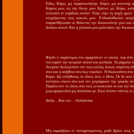
Είδες, Κύριε, μη παρασιωπήσης· Κύριε, μη αποστής α
Κύριος μου, εις την δίκην μου. Κρίνον με, Κύριε, κα
είποισαν εν καρδίαις αυτών· Εύγε, εύγε τη ψυχή ημών·
επιχαίροντες τοις κακοίς μου· Ενδυσάσθωσαν αισχ
ευφρανθήτωσαν οι θέλοντες την δικαιοσύνην μου και ε
δούλου αυτού. Και η γλώσσα μου μελετήσει την δικαιοσ
Φησίν ο παράνομος του αμαρτάνειν εν εαυτώ, ουκ έστ
του ευρείν την ανομίαν αυτού και μισήσαι. Τα ρήματα 
Ανομίαν διελογίσατο επί τοις κοίτης αυτού, παρέστη π
σου και η αλήθεια σου έως νεφελών. Η δικαιοσύνη σου
Κύριε. Ως επλήθυνας το έλεος σου, ο Θεός. Οι δε υι
πιότητος οίκου σου και τον χειμάρρουν της τρυφής σο
Παράτεινον το έλεος σου τοις γινώσκουσι σε και την δ
χειρ αμαρτωλού μη σαλεύσαι με. Εκεί έπεσον πάντες οι
Δόξα.... Και νυν.... Αλληλούια.
Μη παραζήλου εν πονηρευομένοις, μηδέ ζήλου τους π