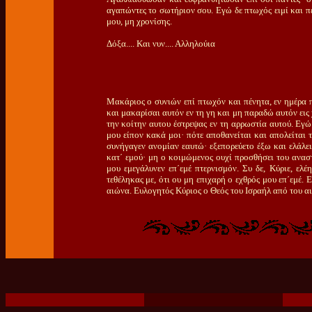
αγαπώντες το σωτήριον σου. Εγώ δε πτωχός ειμί και πέ
μου, μη χρονίσης.
Δόξα.... Και νυν.... Αλληλούια
Μακάριος ο συνιών επί πτωχόν και πένητα, εν ημέρα π
και μακαρίσαι αυτόν εν τη γη και μη παραδώ αυτόν εις
την κοίτην αυτου έστρεψας εν τη αρρωστία αυτού. Εγώ 
μου είπον κακά μοι· πότε αποθανείται και απολείται τ
συνήγαγεν ανομίαν εαυτώ· εξεπορεύετο έξω και ελάλει
κατ΄ εμού· μη ο κοιμώμενος ουχί προσθήσει του αναστ
μου εμεγάλυνεν επ΄εμέ πτερνισμόν. Συ δε, Κύριε, ελ
τεθέληκας με, ότι ου μη επιχαρή ο εχθρός μου επ΄εμέ.
αιώνα. Ευλογητός Κύριος ο Θεός του Ισραήλ από του αιώ